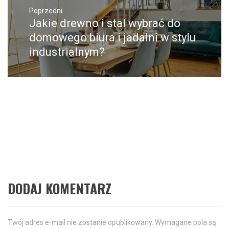
Nawigacja
wpisu
Poprzedni
Jakie drewno i stal wybrać do
Poprzedni
wpis:
domowego biura i jadalni w stylu
industrialnym?
Następne
Jak wybrać odzież myśliwską na
Następny
post:
wiosenne polowania? Kompletny
poradnik
DODAJ KOMENTARZ
Twój adres e-mail nie zostanie opublikowany.
Wymagane pola są