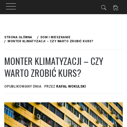
Przejdź
do
STRONA GŁÓWNA
DOM I MIESZKANIE
treści
MONTER KLIMATYZACJI – CZY WARTO ZROBIĆ KURS?
MONTER KLIMATYZACJI – CZY
WARTO ZROBIĆ KURS?
OPUBLIKOWANY DNIA
PRZEZ
RAFAŁ WOKULSKI