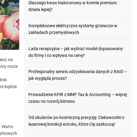
Dlaczego kwas hialuronowy w kremie premium
działa lepiej?
Kompleksowe elektryczne systemy grzewcze w
zakładach przemysłowych
Lada recepcyjna – jak wybrać model dopasowany
do firmy i co wpływa na cenę?
iesz na
tóry może
Profesjonalny serwis odzyskiwania danych z RAID –
jak wygląda proces?
dnik.
re będzie
Prowadzenie KPiR z MNP Tax & Accounting – więcej
czasu na rozwój biznesu
Od okularów po kosmiczną precyzję: Ciekawostki o
laserowej korekcji wzroku, które Cię zaskoczą!
. Warto
jątkowych