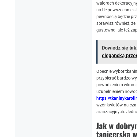
walorach dekoracyjny
na tle powszechnie s
pewnością będzie prz
sprawisz również, że 
gustowna, ale też za
Dowiedz się tak
elegancką przes
Obecnie wybór tkanin
przybierać bardzo wyr
powodzeniem wkompon
uzupełnieniem nowocze
https://tkaninykaro
wzór kwiatów na czar
aranżacyjnych. Jednoc
Jak w dobry
tapicerską 