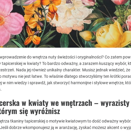
prowadzenie do wnętrza nuty świeżości i oryginalności? Co zatem pow
 tapicerskiej w kwiaty? To bardzo odważny, a zarazem kuszący wybór, k
estrzeń. Nada jej również unikalny charakter. Musisz jednak wiedzieć, że
otywu nie jest łatwe. To właśnie dlatego stworzyliśmy ten krótki pora
j w nim wiedzy i sprawdź, jak stworzyć harmonijne i stylowe wnętrze, któ
.
cerska w kwiaty we wnętrzach – wyrazisty
tórym się wyróżnisz
trza tkaniny tapicerskiej o motywie kwiatowym to dość odważny wybór
Jeśli dobrze wkomponujesz ją w aranżację, zyskać możesz akcent o wy