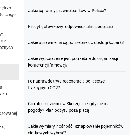
nętrza.
Jakie są formy prawne banków w Polsce?
 Od czego
Kredyt gotówkowy: odpowiedzialne podejście
yw
cze
Jakie uprawnienia są potrzebne do obsługi koparki?
różnych
Jakie wyposażenie jest potrzebne do organizacji
konferencji firmowej?
Ile naprawdę trwa regeneracja po laserze
ia
frakcyjnym CO2?
jako
Co robić z dziećmi w Skorzęcinie, gdy nie ma
pogody? Plan pobytu poza plażą
tosowanej
Jakie wymiary, nośność i sztaplowanie pojemników
iej
siatkowych wybrać?