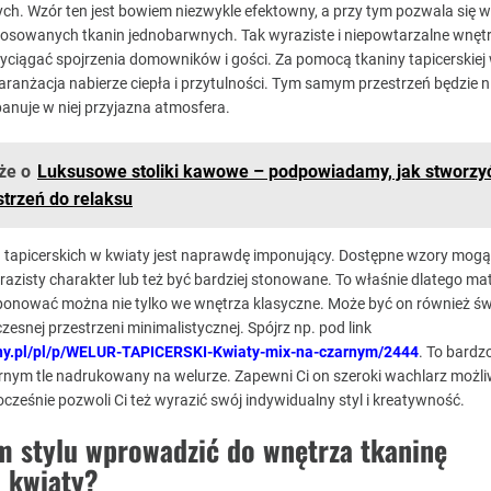
ch. Wzór ten jest bowiem niezwykle efektowny, a przy tym pozwala się w
tosowanych tkanin jednobarwnych. Tak wyraziste i niepowtarzalne wnętr
yciągać spojrzenia domowników i gości. Za pomocą tkaniny tapicerskiej
aranżacja nabierze ciepła i przytulności. Tym samym przestrzeń będzie ni
panuje w niej przyjazna atmosfera.
że o
Luksusowe stoliki kawowe – podpowiadamy, jak stworzy
trzeń do relaksu
 tapicerskich w kwiaty jest naprawdę imponujący. Dostępne wzory mogą
azisty charakter lub też być bardziej stonowane. To właśnie dlatego mate
ować można nie tylko we wnętrza klasyczne. Może być on również ś
snej przestrzeni minimalistycznej. Spójrz np. pod link
liny.pl/pl/p/WELUR-TAPICERSKI-Kwiaty-mix-na-czarnym/2444
. To bard
nym tle nadrukowany na welurze. Zapewni Ci on szeroki wachlarz możli
ześnie pozwoli Ci też wyrazić swój indywidualny styl i kreatywność.
m stylu wprowadzić do wnętrza tkaninę
w kwiaty?