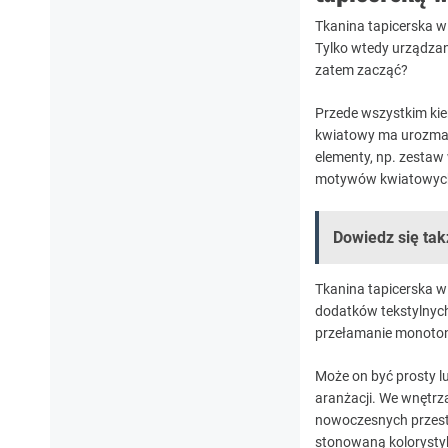
Tkanina tapicerska w
Tylko wtedy urządzana
zatem zacząć?
Przede wszystkim kie
kwiatowy ma urozmai
elementy, np. zestaw 
motywów kwiatowych. 
Dowiedz się tak
Tkanina tapicerska w
dodatków tekstylnych,
przełamanie monotonii
Może on być prosty l
aranżacji. We wnętrz
nowoczesnych przestr
stonowaną kolorysty