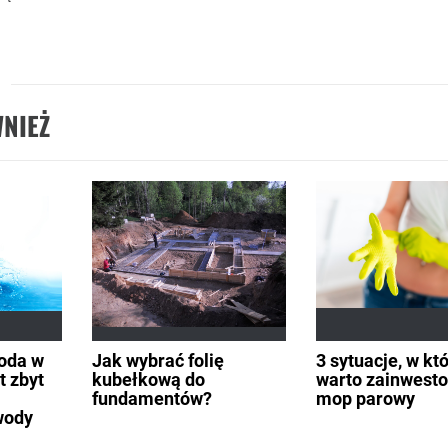
NIEŻ
woda w
Jak wybrać folię
3 sytuacje, w kt
 zbyt
kubełkową do
warto zainwest
fundamentów?
mop parowy
wody