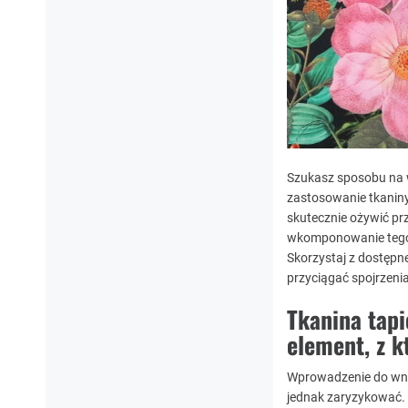
Szukasz sposobu na w
zastosowanie tkaniny
skutecznie ożywić prz
wkomponowanie tego m
Skorzystaj z dostępne
przyciągać spojrzenia
Tkanina tapi
element, z k
Wprowadzenie do wnę
jednak zaryzykować. 