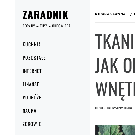
Przejdź
ZARADNIK
do
STRONA GŁÓWNA
treści
PORADY – TIPY – ODPOWIEDZI
TKAN
Menu
KUCHNIA
główne
JAK 
POZOSTAŁE
INTERNET
WNĘT
FINANSE
PODRÓŻE
OPUBLIKOWANY DNIA
NAUKA
ZDROWIE