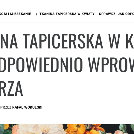
DOM I MIESZKANIE
TKANINA TAPICERSKA W KWIATY – SPRAWDŹ, JAK OD
INA TAPICERSKA W 
ODPOWIEDNIO WPROW
RZA
PRZEZ
RAFAŁ WOKULSKI