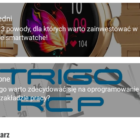
edni
 3 powody, dla których warto zainwestować w
edni
e smartwatche!
pne
go warto zdecydować się na oprogramowanie
pny
zakładzie pracy?
arz