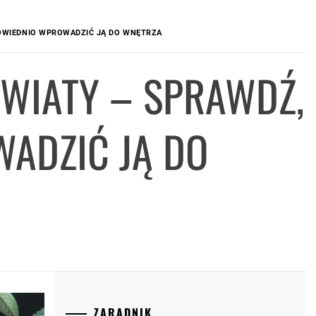
POWIEDNIO WPROWADZIĆ JĄ DO WNĘTRZA
KWIATY – SPRAWDŹ,
ADZIĆ JĄ DO
ZARADNIK