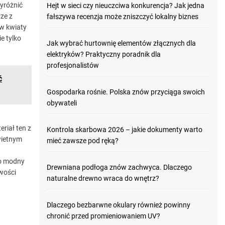
yróżnić
Hejt w sieci czy nieuczciwa konkurencja? Jak jedna
ze z
fałszywa recenzja może zniszczyć lokalny biznes
 w kwiaty
e tylko
Jak wybrać hurtownię elementów złącznych dla
elektryków? Praktyczny poradnik dla
profesjonalistów
ć
Gospodarka rośnie. Polska znów przyciąga swoich
obywateli
riał ten z
Kontrola skarbowa 2026 – jakie dokumenty warto
wietnym
mieć zawsze pod ręką?
zo modny
Drewniana podłoga znów zachwyca. Dlaczego
wości
naturalne drewno wraca do wnętrz?
Dlaczego bezbarwne okulary również powinny
chronić przed promieniowaniem UV?