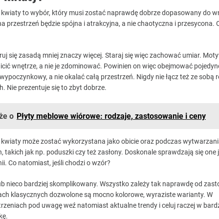
 kwiaty to wybór, który musi zostać naprawdę dobrze dopasowany do w
 przestrzeń będzie spójna i atrakcyjna, a nie chaotyczna i przesycona.
ruj się zasadą mniej znaczy więcej. Staraj się więc zachować umiar. Mot
cić wnętrze, a nie je zdominować. Powinien on więc obejmować pojedyn
wypoczynkowy, a nie okalać całą przestrzeń. Nigdy nie łącz też ze sobą 
Nie prezentuje się to zbyt dobrze.
że o
Płyty meblowe wiórowe: rodzaje, zastosowanie i ceny
 kwiaty może zostać wykorzystana jako obicie oraz podczas wytwarzan
 takich jak np. poduszki czy też zasłony. Doskonale sprawdzają się one 
. Co natomiast, jeśli chodzi o wzór?
ub nieco bardziej skomplikowany. Wszystko zależy tak naprawdę od zas
ach klasycznych dozwolone są mocno kolorowe, wyraziste warianty. W
zeniach pod uwagę weź natomiast aktualne trendy i celuj raczej w bardz
kę.