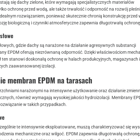
stają się dachy zielone, które wymagają specjalistycznych materiałów
lko ochronę przed wodą, ale także trwałość i odporność na rozwój pleśni
alnym rozwiązaniem, ponieważ skutecznie chronią konstrukcję przed w
ozję biologiczną i czynniki atmosferyczne zapewnia długotrwałą ochronę
słowe
owych, gdzie dachy są narażone na działanie agresywnych substancji
ny EPDM oferują niezrównaną odporność. Dzięki właściwościom mecha
 ten stanowi doskonałą ochronę w halach produkcyjnych, magazynach i
ych zaawansowanej izolacji.
nie membran EPDM na tarasach
rzchniami narażonymi na intensywne użytkowanie oraz działanie zmien
znych, również wymagają wysokiej jakości hydroizolacji. Membrany E
rozwiązanie w takich przypadkach.
we
zególnie te intensywnie eksploatowane, muszą charakteryzować się wy
odzenia mechaniczne oraz wilgoć. EPDM zapewnia długotrwałą ochronę