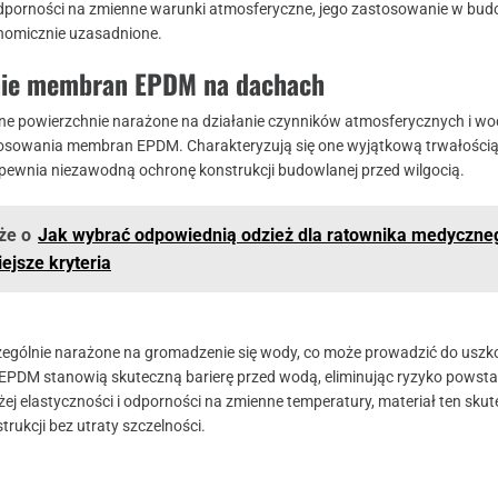
odporności na zmienne warunki atmosferyczne, jego zastosowanie w bud
onomicznie uzasadnione.
nie membran EPDM na dachach
nne powierzchnie narażone na działanie czynników atmosferycznych i wo
osowania membran EPDM. Charakteryzują się one wyjątkową trwałością
apewnia niezawodną ochronę konstrukcji budowlanej przed wilgocią.
że o
Jak wybrać odpowiednią odzież dla ratownika medyczne
ejsze kryteria
zególnie narażone na gromadzenie się wody, co może prowadzić do usz
PDM stanowią skuteczną barierę przed wodą, eliminując ryzyko powst
żej elastyczności i odporności na zmienne temperatury, materiał ten skut
trukcji bez utraty szczelności.