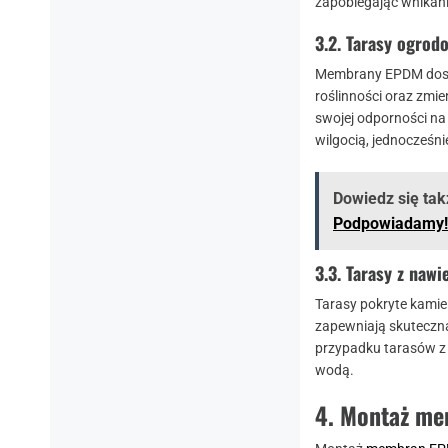
zapobiegając wnikani
3.2.
Tarasy ogrod
Membrany EPDM dosko
roślinności oraz zmi
swojej odporności na
wilgocią, jednocześn
Dowiedz się tak
Podpowiadamy!
3.3.
Tarasy z nawi
Tarasy pokryte kami
zapewniają skuteczną
przypadku tarasów z
wodą.
4.
Montaż me