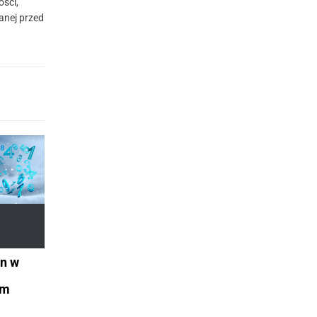
ości,
anej przed
in w
ym