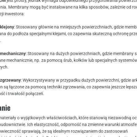
PDM
jest prosty, jednak wymaga odpowiedniego przygotowania powierzch
nia. Membrany mogą być instalowane na kilka sposobów, zależnie od ro
cji inwestora:
klejony
: Stosowany głównie na mniejszych powierzchniach, gdzie memb
jana do podłoża specjalnymi klejami, co zapewnia skuteczną ochronę prz
.
 mechaniczny
: Stosowany na dużych powierzchniach, gdzie membrany 
e mechanicznie, np. za pomocą śrub, kołków lub specjalnych systemó
ych.
 zgrzewany
: Wykorzystywany w przypadku dużych powierzchni, gdzie ar
 są łączone za pomocą techniki zgrzewania, co zapewnia jeszcze lepsz
ść i trwałość połączeń.
nie
teriały o wyjątkowych właściwościach, które stanowią niezawodną oc
udownictwie. Ich elastyczność, odporność na zmienne warunki atmosfe
owieczność sprawiają, że są idealnym rozwiązaniem do zastosowań