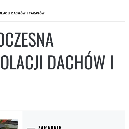
LACJI DACHÓW I TARASÓW
OCZESNA
OLACJI DACHÓW I
ZARADNIK