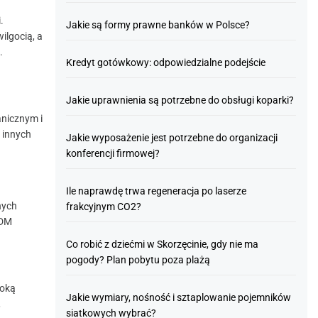
.
Jakie są formy prawne banków w Polsce?
ilgocią, a
.
Kredyt gotówkowy: odpowiedzialne podejście
Jakie uprawnienia są potrzebne do obsługi koparki?
nicznym i
 innych
Jakie wyposażenie jest potrzebne do organizacji
konferencji firmowej?
Ile naprawdę trwa regeneracja po laserze
nych
frakcyjnym CO2?
PDM
Co robić z dziećmi w Skorzęcinie, gdy nie ma
pogody? Plan pobytu poza plażą
soką
Jakie wymiary, nośność i sztaplowanie pojemników
,
siatkowych wybrać?