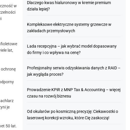
Dlaczego kwas hialuronowy w kremie premium
yczność w
działa lepiej?
czelności
i
Kompleksowe elektryczne systemy grzewcze w
zakładach przemysłowych
fioletowe
Lada recepcyjna – jak wybrać model dopasowany
ele lat,
do firmy i co wpływa na cenę?
Profesjonalny serwis odzyskiwania danych z RAID –
ą ochronę
jak wygląda proces?
 odporny
Prowadzenie KPiR z MNP Tax & Accounting – więcej
czasu na rozwój biznesu
achlarz
yni je
Od okularów po kosmiczną precyzję: Ciekawostki o
laserowej korekcji wzroku, które Cię zaskoczą!
et 50 lat.