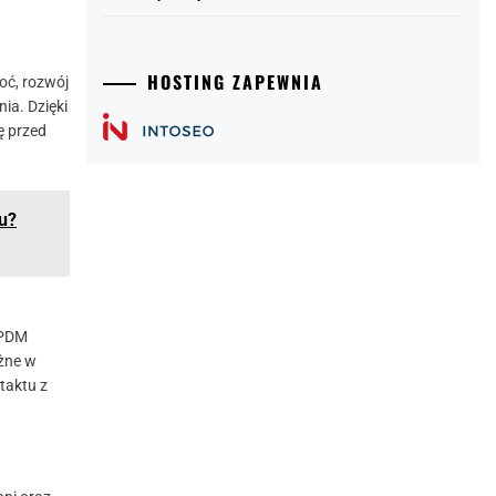
HOSTING ZAPEWNIA
oć, rozwój
ia. Dzięki
ę przed
du?
EPDM
ażne w
taktu z