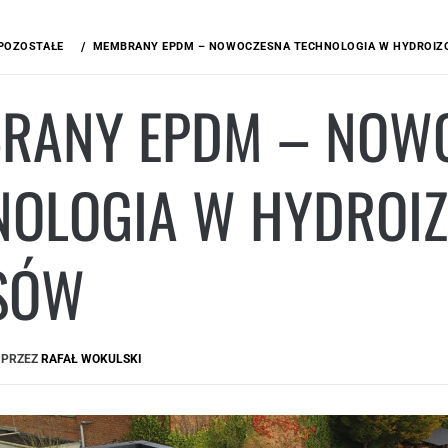
POZOSTAŁE
MEMBRANY EPDM – NOWOCZESNA TECHNOLOGIA W HYDROIZO
RANY EPDM – NOW
NOLOGIA W HYDROIZ
SÓW
PRZEZ
RAFAŁ WOKULSKI