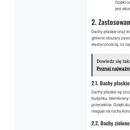
Dzięki 
jest ek
2.
Zastosowa
Dachy płaskie oraz i
główne obszary zast
elastycznością, co z
Dowiedz się tak
Poznaj najważni
2.1.
Dachy płaskie
Dachy płaskie są szc
budynku. Membrany E
przecieków. Dzięki du
reaguje na ruchy kons
2.2.
Dachy zielone