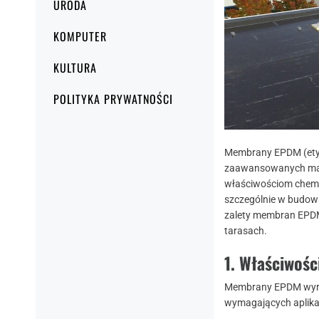
URODA
KOMPUTER
KULTURA
POLITYKA PRYWATNOŚCI
Membrany EPDM (etyl
zaawansowanych mate
właściwościom chemi
szczególnie w budow
zalety membran EPDM
tarasach.
1.
Właściwoś
Membrany EPDM wyróż
wymagających aplika