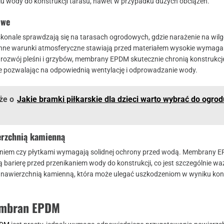
u wody do konstrukcji tarasu, nawet w przypadku dużych obciążeń.
owe
nale sprawdzają się na tarasach ogrodowych, gdzie narażenie na wilg
enne warunki atmosferyczne stawiają przed materiałem wysokie wymagan
 rozwój pleśni i grzybów, membrany EPDM skutecznie chronią konstrukcj
ie pozwalając na odpowiednią wentylację i odprowadzanie wody.
że o
Jakie bramki piłkarskie dla dzieci warto wybrać do ogro
erzchnią kamienną
eniem czy płytkami wymagają solidnej ochrony przed wodą. Membrany 
 barierę przed przenikaniem wody do konstrukcji, co jest szczególnie w
 nawierzchnią kamienną, która może ulegać uszkodzeniom w wyniku kon
mbran EPDM