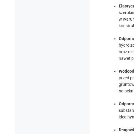
Elastyc
szeroki
w warun
konstruk
Odporno
hydroiz
oraz oz
nawet pr
Wodood
przed p
gruntowy
na pękni
Odporno
substanc
idealny
Długow