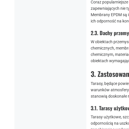
Coraz popularniejsze 
zapewniających nie ty
Membrany EPDM są ide
ich odporność na kor
2.3.
Dachy przemy
W obiektach przemysł
chemicznych, membra
chemicznym, materiał
obiektach wymagając
3.
Zastosowa
Tarasy, będące powie
warunków atmosferyc
stanowią doskonałe 
3.1.
Tarasy użytko
Tarasy użytkowe, szc
odpornością na uszk