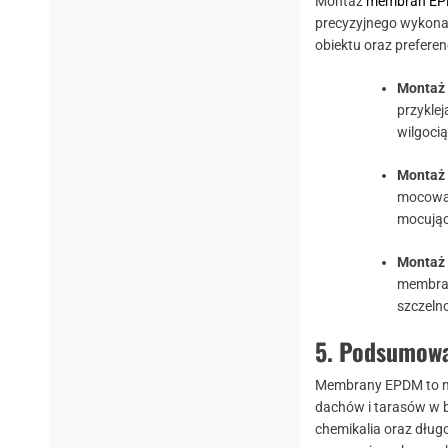
Montaż
membran E
precyzyjnego wykona
obiektu oraz preferen
Montaż 
przykle
wilgocią
Montaż
mocowan
mocując
Montaż
membran
szczelno
5.
Podsumowa
Membrany EPDM to ma
dachów i tarasów w b
chemikalia oraz dług