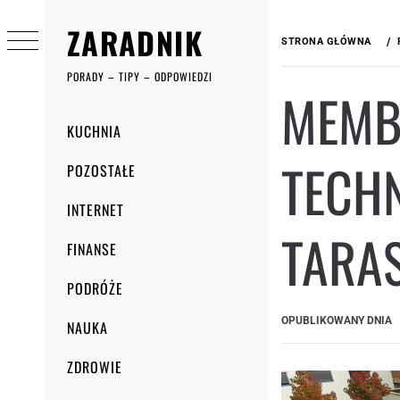
Przejdź
ZARADNIK
do
STRONA GŁÓWNA
treści
PORADY – TIPY – ODPOWIEDZI
MEMB
Menu
KUCHNIA
główne
TECH
POZOSTAŁE
INTERNET
TARA
FINANSE
PODRÓŻE
OPUBLIKOWANY DNIA
NAUKA
ZDROWIE