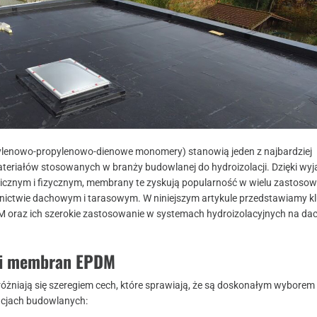
enowo-propylenowo-dienowe monomery) stanowią jeden z najbardziej
riałów stosowanych w branży budowlanej do hydroizolacji. Dzięki wy
cznym i fizycznym, membrany te zyskują popularność w wielu zastosow
nictwie dachowym i tarasowym. W niniejszym artykule przedstawiamy k
 oraz ich szerokie zastosowanie w systemach hydroizolacyjnych na dac
ci membran EPDM
niają się szeregiem cech, które sprawiają, że są doskonałym wyborem
cjach budowlanych: