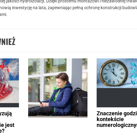
j jakości hydroizolacji. Dzięki prostemu montażowi i niezawodnej trwał
ią inwestycję na lata, zapewniając pełną ochronę konstrukcji budowl
ami.
NIEŻ
yzują
Jak nie iść do szkoły
Znaczenie godz
kontekście
ie jest
numerologiczn
e?