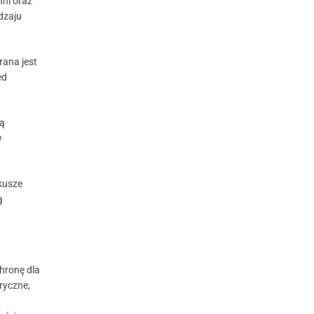
ni oraz
dzaju
rana jest
ed
są
w
kusze
ą
hronę dla
ryczne,