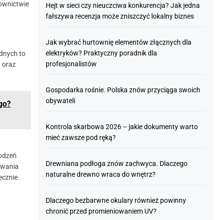
ownictwie
Hejt w sieci czy nieuczciwa konkurencja? Jak jedna
fałszywa recenzja może zniszczyć lokalny biznes
Jak wybrać hurtownię elementów złącznych dla
elektryków? Praktyczny poradnik dla
dnych to
profesjonalistów
 oraz
Gospodarka rośnie. Polska znów przyciąga swoich
obywateli
go?
Kontrola skarbowa 2026 – jakie dokumenty warto
mieć zawsze pod ręką?
kodzeń
Drewniana podłoga znów zachwyca. Dlaczego
awania
naturalne drewno wraca do wnętrz?
ecznie
Dlaczego bezbarwne okulary również powinny
chronić przed promieniowaniem UV?