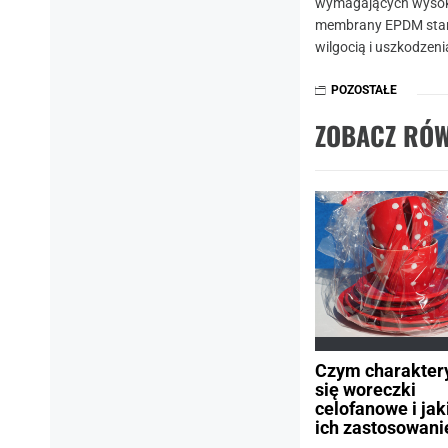
wymagających wysokie
membrany EPDM stanow
wilgocią i uszkodzeni
POZOSTAŁE
ZOBACZ RÓW
Czym charakter
się woreczki
celofanowe i jak
ich zastosowani