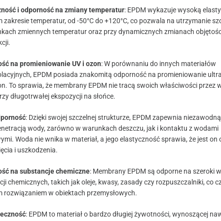
zność i odporność na zmiany temperatur
: EPDM wykazuje wysoką elast
m zakresie temperatur, od -50°C do +120°C, co pozwala na utrzymanie sz
kach zmiennych temperatur oraz przy dynamicznych zmianach objętośc
cji.
ść na promieniowanie UV i ozon
: W porównaniu do innych materiałów
olacyjnych, EPDM posiada znakomitą odporność na promieniowanie ultra
on. To sprawia, że membrany EPDM nie tracą swoich właściwości przez wi
zy długotrwałej ekspozycji na słońce.
porność
: Dzięki swojej szczelnej strukturze, EPDM zapewnia niezawodn
enetracją wody, zarówno w warunkach deszczu, jak i kontaktu z wodami
mi. Woda nie wnika w materiał, a jego elastyczność sprawia, że jest on
ęcia i uszkodzenia.
ść na substancje chemiczne
: Membrany EPDM są odporne na szeroki w
ji chemicznych, takich jak oleje, kwasy, zasady czy rozpuszczalniki, co cz
m rozwiązaniem w obiektach przemysłowych.
ieczność
: EPDM to materiał o bardzo długiej żywotności, wynoszącej naw