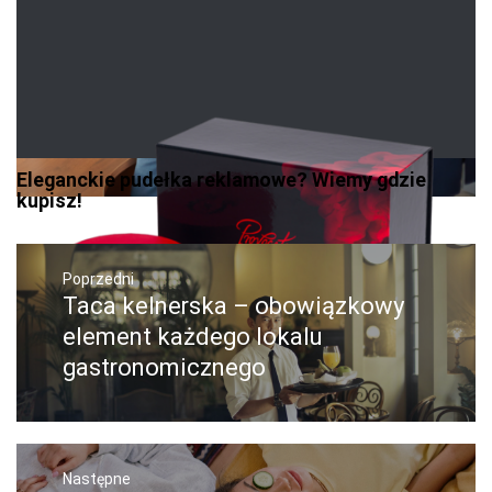
Eleganckie pudełka reklamowe? Wiemy gdzie
kupisz!
Nawigacja
wpisu
Poprzedni
Taca kelnerska – obowiązkowy
Poprzedni
wpis:
element każdego lokalu
gastronomicznego
Następne