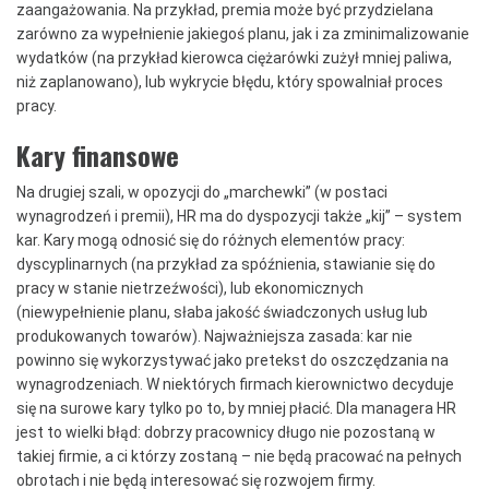
zaangażowania. Na przykład, premia może być przydzielana
zarówno za wypełnienie jakiegoś planu, jak i za zminimalizowanie
wydatków (na przykład kierowca ciężarówki zużył mniej paliwa,
niż zaplanowano), lub wykrycie błędu, który spowalniał proces
pracy.
Kary finansowe
Na drugiej szali, w opozycji do „marchewki” (w postaci
wynagrodzeń i premii), HR ma do dyspozycji także „kij” – system
kar. Kary mogą odnosić się do różnych elementów pracy:
dyscyplinarnych (na przykład za spóźnienia, stawianie się do
pracy w stanie nietrzeźwości), lub ekonomicznych
(niewypełnienie planu, słaba jakość świadczonych usług lub
produkowanych towarów). Najważniejsza zasada: kar nie
powinno się wykorzystywać jako pretekst do oszczędzania na
wynagrodzeniach. W niektórych firmach kierownictwo decyduje
się na surowe kary tylko po to, by mniej płacić. Dla managera HR
jest to wielki błąd: dobrzy pracownicy długo nie pozostaną w
takiej firmie, a ci którzy zostaną – nie będą pracować na pełnych
obrotach i nie będą interesować się rozwojem firmy.