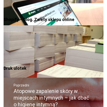
Shopify – blog. Zalety sklepu online
Druk ulotek
Nawigacja
wpisu
Poprzedni
Atopowe zapalenie skóry w
Poprzedni
wpis:
miejscach intymnych – jak dbać
o higienę intymną?