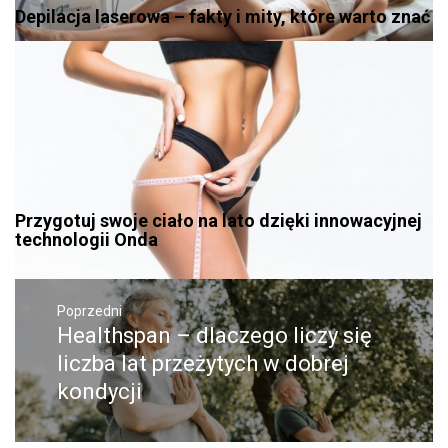
Depilacja laserowa – fakty i mity, które warto znać
Przygotuj swoje ciało na lato dzięki innowacyjnej
technologii Onda
Nawigacja
wpisu
Poprzedni
Healthspan – dlaczego liczy się
Poprzedni
wpis:
liczba lat przeżytych w dobrej
kondycji