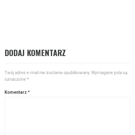
Następne
Czy warto zapisać dziecko lub
Następny
post:
nastolatka na sztuki walki ?
DODAJ KOMENTARZ
Twój adres e-mail nie zostanie opublikowany.
Wymagane pola są
oznaczone
*
Komentarz
*