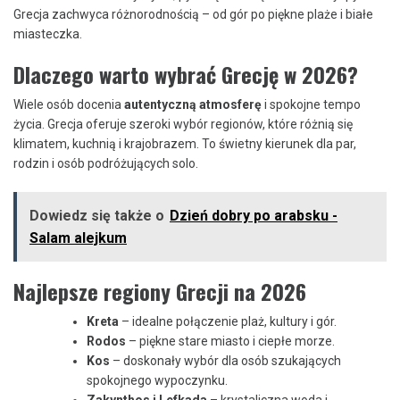
Grecja zachwyca różnorodnością – od gór po piękne plaże i białe
miasteczka.
Dlaczego warto wybrać Grecję w 2026?
Wiele osób docenia
autentyczną atmosferę
i spokojne tempo
życia. Grecja oferuje szeroki wybór regionów, które różnią się
klimatem, kuchnią i krajobrazem. To świetny kierunek dla par,
rodzin i osób podróżujących solo.
Dowiedz się także o
Dzień dobry po arabsku -
Salam alejkum
Najlepsze regiony Grecji na 2026
Kreta
– idealne połączenie plaż, kultury i gór.
Rodos
– piękne stare miasto i ciepłe morze.
Kos
– doskonały wybór dla osób szukających
spokojnego wypoczynku.
Zakynthos i Lefkada
– krystaliczna woda i