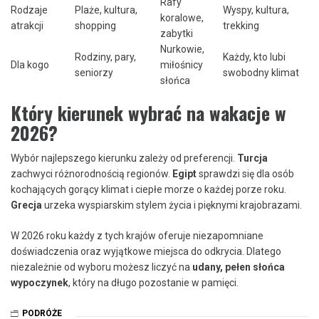
Rafy
Rodzaje
Plaże, kultura,
Wyspy, kultura,
koralowe,
atrakcji
shopping
trekking
zabytki
Nurkowie,
Rodziny, pary,
Każdy, kto lubi
Dla kogo
miłośnicy
seniorzy
swobodny klimat
słońca
Który kierunek wybrać na wakacje w
2026?
Wybór najlepszego kierunku zależy od preferencji.
Turcja
zachwyci różnorodnością regionów.
Egipt
sprawdzi się dla osób
kochających gorący klimat i ciepłe morze o każdej porze roku.
Grecja
urzeka wyspiarskim stylem życia i pięknymi krajobrazami.
W 2026 roku każdy z tych krajów oferuje niezapomniane
doświadczenia oraz wyjątkowe miejsca do odkrycia. Dlatego
niezależnie od wyboru możesz liczyć na
udany, pełen słońca
wypoczynek
, który na długo pozostanie w pamięci.
PODRÓŻE