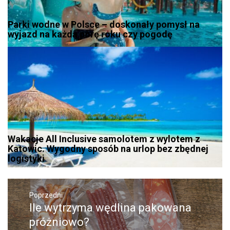
Parki wodne w Polsce – doskonały pomysł na
wyjazd na każdą porę roku czy pogodę
Wakacje All Inclusive samolotem z wylotem z
Katowic. Wygodny sposób na urlop bez zbędnej
logistyki
Nawigacja
wpisu
Poprzedni
Ile wytrzyma wędlina pakowana
Poprzedni
wpis:
próżniowo?