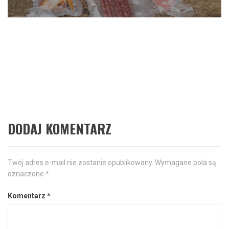
Następne
Prawne i techniczne wyzwania
Następny
post:
przy budowie słupów
reklamowych
DODAJ KOMENTARZ
Twój adres e-mail nie zostanie opublikowany.
Wymagane pola są
oznaczone
*
Komentarz
*