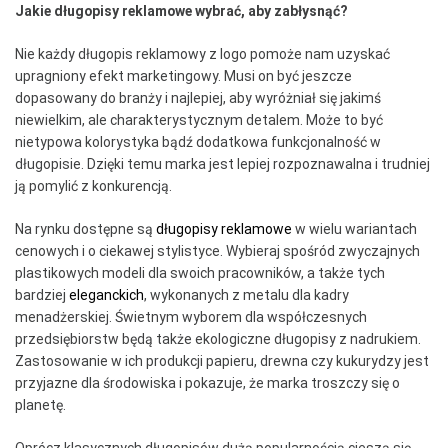
Jakie długopisy reklamowe wybrać, aby zabłysnąć?
Nie każdy długopis reklamowy z logo pomoże nam uzyskać
upragniony efekt marketingowy. Musi on być jeszcze
dopasowany do branży i najlepiej, aby wyróżniał się jakimś
niewielkim, ale charakterystycznym detalem. Może to być
nietypowa kolorystyka bądź dodatkowa funkcjonalność w
długopisie. Dzięki temu marka jest lepiej rozpoznawalna i trudniej
ją pomylić z konkurencją.
Na rynku dostępne są
długopisy reklamowe
w wielu wariantach
cenowych i o ciekawej stylistyce. Wybieraj spośród zwyczajnych
plastikowych modeli dla swoich pracowników, a także tych
bardziej
eleganckich
, wykonanych z metalu dla kadry
menadżerskiej. Świetnym wyborem dla współczesnych
przedsiębiorstw będą także ekologiczne długopisy z nadrukiem.
Zastosowanie w ich produkcji papieru, drewna czy kukurydzy jest
przyjazne dla środowiska i pokazuje, że marka troszczy się o
planetę.
Oprócz klasycznych długopisów dużą popularnością cieszą się