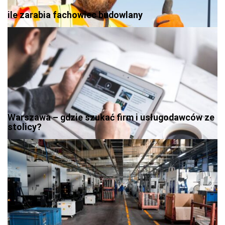
ile zarabia fachowiec budowlany
Warszawa – gdzie szukać firm i usługodawców ze
stolicy?