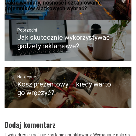
Jakie wymiary, nośność i sztaplowanie
pojemników siatkowych wybrać?
Nawigacja
wpisu
Poprzedni
Jak skutecznie wykorzystywać
Poprzedni
wpis:
gadżety reklamowe?
Następne
Kosz prezentowy – kiedy warto
Następny
post:
go wręczyć?
Dodaj komentarz
Twój adres e-mail nie zostanie opublikowany.
Wymagane pola są