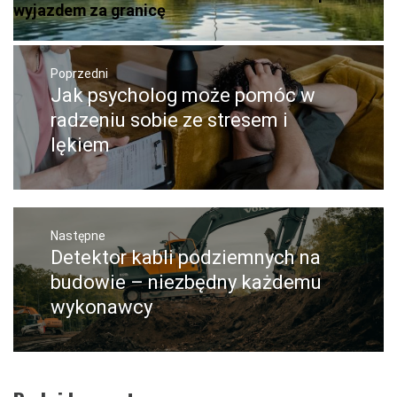
wyjazdem za granicę
Nawigacja
wpisu
Poprzedni
Jak psycholog może pomóc w
Poprzedni
wpis:
radzeniu sobie ze stresem i
lękiem
Następne
Detektor kabli podziemnych na
Następny
post:
budowie – niezbędny każdemu
wykonawcy