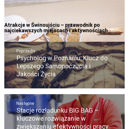
Atrakcje w Świnoujściu – przewodnik po
najciekawszych miejscach i aktywnościach
Nawigacja
wpisu
Poprzedni
Psycholog w Poznaniu: Klucz do
Poprzedni
wpis:
Lepszego Samopoczucia i
Jakości Życia
Następne
Stacje rozładunku BIG BAG –
Następny
post:
kluczowe rozwiązanie w
zwiększaniu efektywności pracy