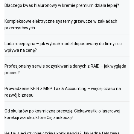
Dlaczego kwas hialuronowy w kremie premium działa lepiej?
Kompleksowe elektryczne systemy grzewcze w zakładach
przemysłowych
Lada recepcyjna – jak wybrać model dopasowany do firmy i co
wpływa na cenę?
Profesjonalny serwis odzyskiwania danych z RAID – jak wygląda
proces?
Prowadzenie KPiR z MNP Tax & Accounting – więcej czasu na
rozwój biznesu
Od okularów po kosmiczną precyzję: Ciekawostki o laserowej
korekcji wzroku, które Cię zaskoczą!
Hejt w sieci czy nieuczciwa konkurencja? Jak jedna fałszywa