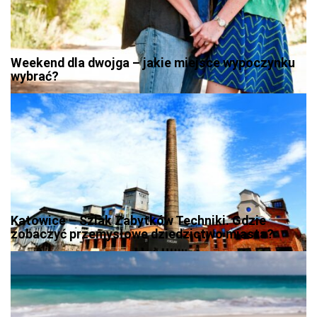
Weekend dla dwojga – jakie miejsce wypoczynku
wybrać?
Katowice – Szlak Zabytków Techniki. Gdzie
zobaczyć przemysłowe dziedzictwo miasta?