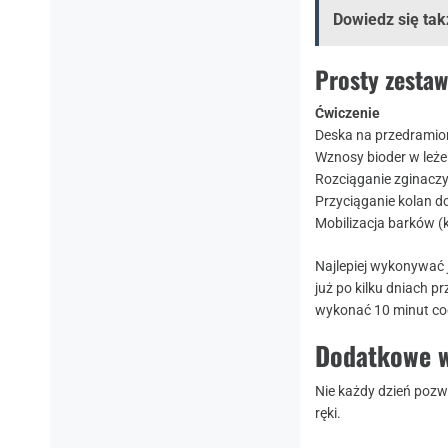
Dowiedz się tak
Prosty zestaw
Ćwiczenie
Deska na przedrami
Wznosy bioder w leże
Rozciąganie zginaczy
Przyciąganie kolan do
Mobilizacja barków (
Najlepiej wykonywać 
już po kilku dniach p
wykonać 10 minut cod
Dodatkowe w
Nie każdy dzień pozwa
ręki.