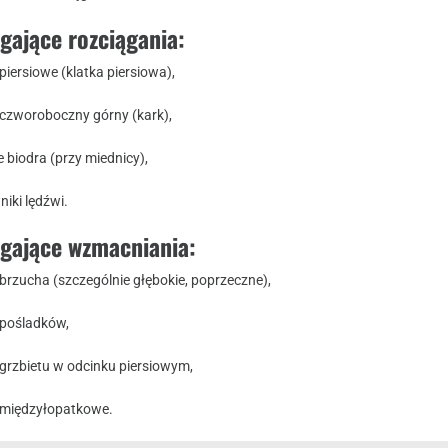
gające rozciągania:
piersiowe (klatka piersiowa),
 czworoboczny górny (kark),
 biodra (przy miednicy),
iki lędźwi.
gające wzmacniania:
brzucha (szczególnie głębokie, poprzeczne),
 pośladków,
 grzbietu w odcinku piersiowym,
 międzyłopatkowe.