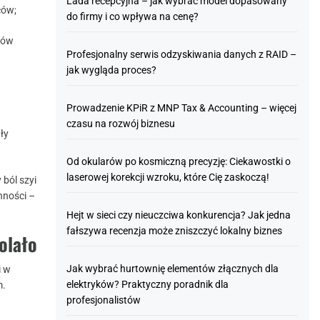
Lada recepcyjna – jak wybrać model dopasowany
ców;
do firmy i co wpływa na cenę?
ków
Profesjonalny serwis odzyskiwania danych z RAID –
jak wygląda proces?
Prowadzenie KPiR z MNP Tax & Accounting – więcej
czasu na rozwój biznesu
ły
Od okularów po kosmiczną precyzję: Ciekawostki o
laserowej korekcji wzroku, które Cię zaskoczą!
ból szyi
nności –
Hejt w sieci czy nieuczciwa konkurencja? Jak jedna
fałszywa recenzja może zniszczyć lokalny biznes
olało
Jak wybrać hurtownię elementów złącznych dla
i w
elektryków? Praktyczny poradnik dla
m.
profesjonalistów