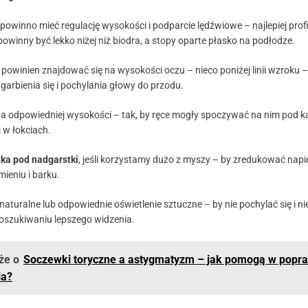
powinno mieć regulację wysokości i podparcie lędźwiowe – najlepiej prof
owinny być lekko niżej niż biodra, a stopy oparte płasko na podłodze.
powinien znajdować się na wysokości oczu – nieco poniżej linii wzroku –
garbienia się i pochylania głowy do przodu.
a odpowiedniej wysokości – tak, by ręce mogły spoczywać na nim pod 
 w łokciach.
ka pod nadgarstki
, jeśli korzystamy dużo z myszy – by zredukować napi
ieniu i barku.
naturalne lub odpowiednie oświetlenie sztuczne – by nie pochylać się i n
poszukiwaniu lepszego widzenia.
że o
Soczewki toryczne a astygmatyzm – jak pomogą w popr
ia?