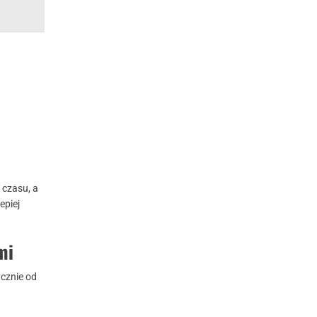
e czasu, a
epiej
mi
ycznie od