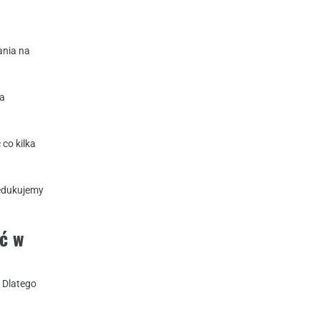
ania na
ia
co kilka
redukujemy
ić w
 Dlatego