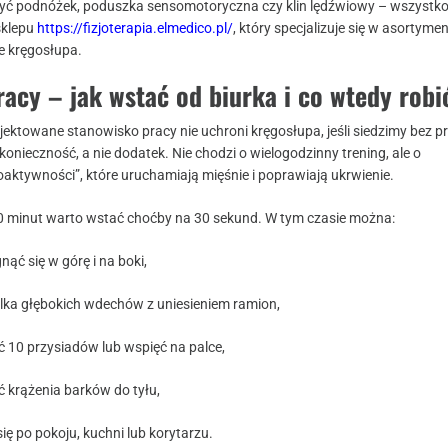
yć podnóżek, poduszka sensomotoryczna czy klin lędźwiowy – wszystko
sklepu
https://fizjoterapia.elmedico.pl/
, który specjalizuje się w asortyme
e kręgosłupa.
acy – jak wstać od biurka i co wtedy robi
jektowane stanowisko pracy nie uchroni kręgosłupa, jeśli siedzimy bez p
konieczność, a nie dodatek. Nie chodzi o wielogodzinny trening, ale o
aktywności”, które uruchamiają mięśnie i poprawiają ukrwienie.
0 minut warto wstać choćby na 30 sekund. W tym czasie można:
nąć się w górę i na boki,
ilka głębokich wdechów z uniesieniem ramion,
 10 przysiadów lub wspięć na palce,
 krążenia barków do tyłu,
się po pokoju, kuchni lub korytarzu.