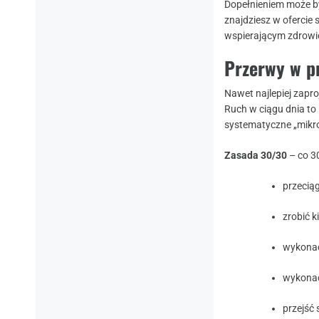
Dopełnieniem może b
znajdziesz w ofercie 
wspierającym zdrowi
Przerwy w pr
Nawet najlepiej zapro
Ruch w ciągu dnia to 
systematyczne „mikro
Zasada 30/30
– co 3
przeciąg
zrobić k
wykonać
wykonać
przejść 