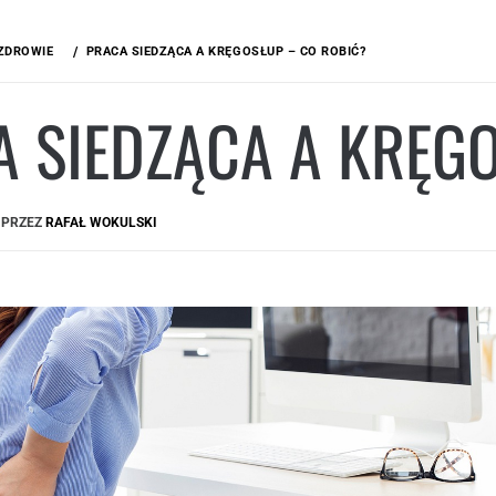
ZDROWIE
PRACA SIEDZĄCA A KRĘGOSŁUP – CO ROBIĆ?
 SIEDZĄCA A KRĘG
PRZEZ
RAFAŁ WOKULSKI