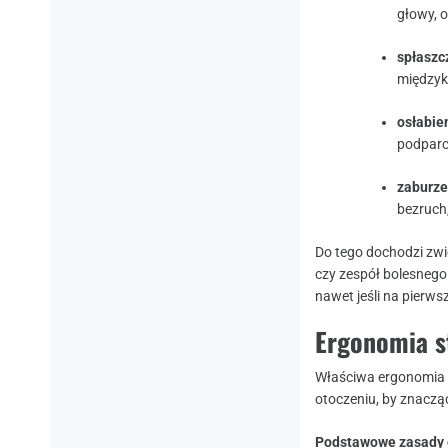
głowy, o
spłaszc
międzyk
osłabie
podparci
zaburze
bezruch,
Do tego dochodzi zwi
czy zespół bolesnego 
nawet jeśli na pierws
Ergonomia st
Właściwa ergonomia t
otoczeniu, by znaczą
Podstawowe zasady 