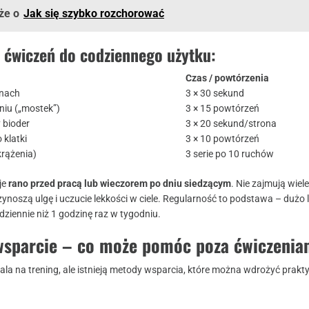
że o
Jak się szybko rozchorować
 ćwiczeń do codziennego użytku:
Czas / powtórzenia
onach
3 × 30 sekund
niu („mostek”)
3 × 15 powtórzeń
 bioder
3 × 20 sekund/strona
 klatki
3 × 10 powtórzeń
krążenia)
3 serie po 10 ruchów
je
rano przed pracą lub wieczorem po dniu siedzącym
. Nie zajmują wiel
rzynoszą ulgę i uczucie lekkości w ciele. Regularność to podstawa – dużo l
ziennie niż 1 godzinę raz w tygodniu.
sparcie – co może pomóc poza ćwiczenia
la na trening, ale istnieją metody wsparcia, które można wdrożyć prakt