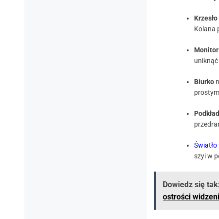
Krzesło
Kolana p
Monitor
uniknąć 
Biurko
n
prostym
Podkład
przedram
Światło
szyi w 
Dowiedz się tak
ostrości widzen