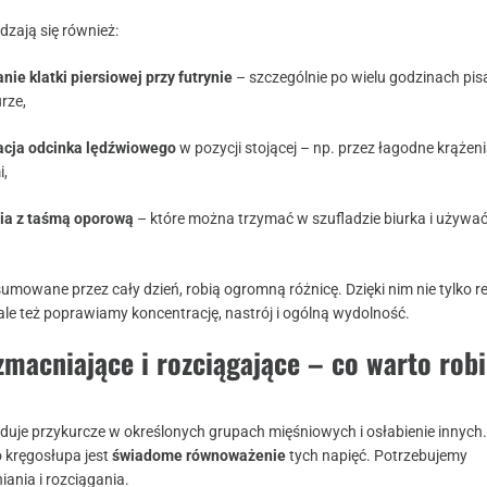
zają się również:
nie klatki piersiowej przy futrynie
– szczególnie po wielu godzinach pis
rze,
acja odcinka lędźwiowego
w pozycji stojącej – np. przez łagodne krążen
i,
ia z taśmą oporową
– które można trzymać w szufladzie biurka i używać 
sumowane przez cały dzień, robią ogromną różnicę. Dzięki nim nie tylko 
ale też poprawiamy koncentrację, nastrój i ogólną wydolność.
macniające i rozciągające – co warto rob
uje przykurcze w określonych grupach mięśniowych i osłabienie innych.
 kręgosłupa jest
świadome równoważenie
tych napięć. Potrzebujemy
ania i rozciągania.