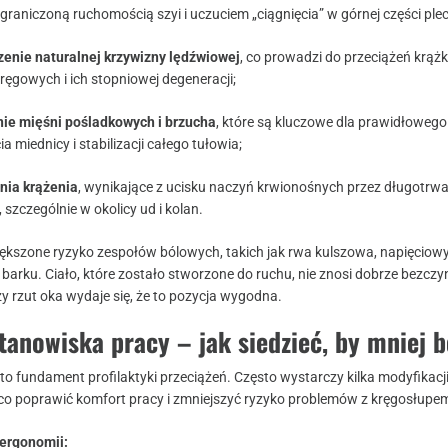
graniczoną ruchomością szyi i uczuciem „ciągnięcia” w górnej części ple
zenie naturalnej krzywizny lędźwiowej
, co prowadzi do przeciążeń krąż
ręgowych i ich stopniowej degeneracji;
nie mięśni pośladkowych i brzucha
, które są kluczowe dla prawidłowego
a miednicy i stabilizacji całego tułowia;
nia krążenia
, wynikające z ucisku naczyń krwionośnych przez długotrwa
 szczególnie w okolicy ud i kolan.
ększone ryzyko zespołów bólowych, takich jak rwa kulszowa, napięciowy 
barku. Ciało, które zostało stworzone do ruchu, nie znosi dobrze bezczy
zy rzut oka wydaje się, że to pozycja wygodna.
anowiska pracy – jak siedzieć, by mniej b
o fundament profilaktyki przeciążeń. Często wystarczy kilka modyfikacj
co poprawić komfort pracy i zmniejszyć ryzyko problemów z kręgosłupe
ergonomii: