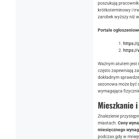
poszukują pracownik
krótkoterminowy i trw
zarobek wyższy niż w
Portale ogłoszeniow
https:/
https:/
Ważnym atutem jest 
często zapewniają za
dokładnym sprawdzen
sezonowa może być d
wymagająca fizycznie
Mieszkanie i
Znalezienie przystęp
miastach.
Ceny wyna
miesięcznego wynag
podczas gdy w mniej