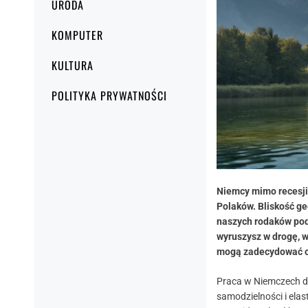
URODA
KOMPUTER
KULTURA
POLITYKA PRYWATNOŚCI
Niemcy mimo recesji
Polaków. Bliskość ge
naszych rodaków pod
wyruszysz w drogę, 
mogą zadecydować o 
Praca w Niemczech dla
samodzielności i elas