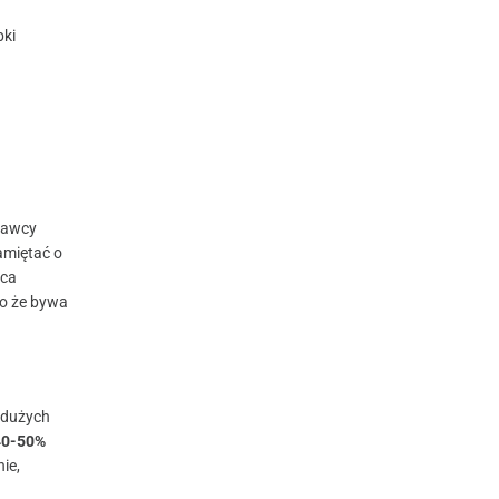
bki
dawcy
amiętać o
aca
mo że bywa
 dużych
40-50%
ie,