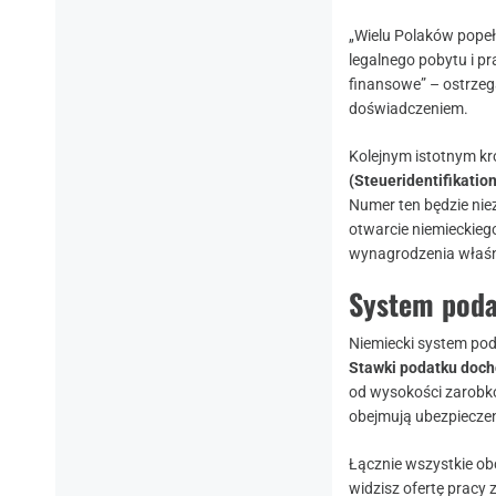
„Wielu Polaków popeł
legalnego pobytu i p
finansowe” – ostrze
doświadczeniem.
Kolejnym istotnym kr
(Steueridentifikati
Numer ten będzie nie
otwarcie niemieckie
wynagrodzenia właśni
System podat
Niemiecki system pod
Stawki podatku doc
od wysokości zarobkó
obejmują ubezpieczen
Łącznie wszystkie ob
widzisz ofertę pracy 