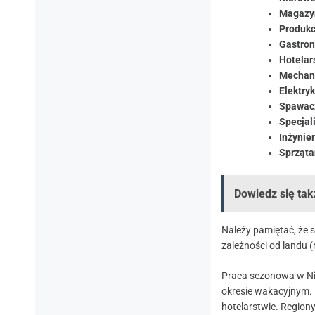
Magazyn
Produkc
Gastron
Hotelar
Mechan
Elektryk
Spawacz
Specjal
Inżynier
Sprząta
Dowiedz się tak
Należy pamiętać, że s
zależności od landu (
Praca sezonowa w Ni
okresie wakacyjnym. N
hotelarstwie. Regiony