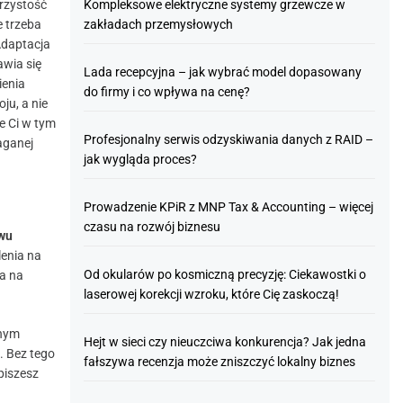
Kompleksowe elektryczne systemy grzewcze w
jrzystość
zakładach przemysłowych
e trzeba
Adaptacja
wia się
Lada recepcyjna – jak wybrać model dopasowany
ienia
do firmy i co wpływa na cenę?
ju, a nie
e Ci w tym
Profesjonalny serwis odzyskiwania danych z RAID –
aganej
jak wygląda proces?
Prowadzenie KPiR z MNP Tax & Accounting – więcej
czasu na rozwój biznesu
wu
lenia na
Od okularów po kosmiczną precyzję: Ciekawostki o
a na
laserowej korekcji wzroku, które Cię zaskoczą!
lnym
Hejt w sieci czy nieuczciwa konkurencja? Jak jedna
. Bez tego
fałszywa recenzja może zniszczyć lokalny biznes
piszesz