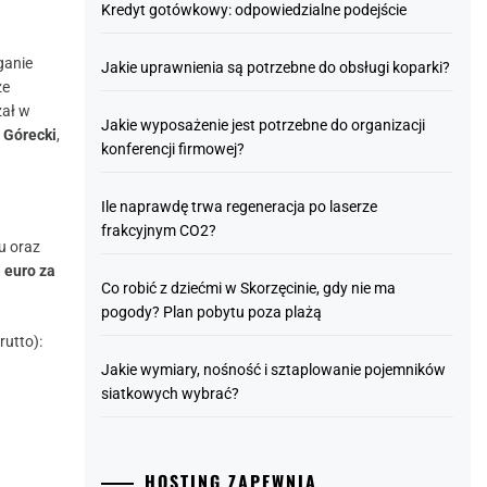
Kredyt gotówkowy: odpowiedzialne podejście
ganie
Jakie uprawnienia są potrzebne do obsługi koparki?
że
żał w
Jakie wyposażenie jest potrzebne do organizacji
 Górecki
,
konferencji firmowej?
Ile naprawdę trwa regeneracja po laserze
frakcyjnym CO2?
u oraz
 euro za
Co robić z dziećmi w Skorzęcinie, gdy nie ma
pogody? Plan pobytu poza plażą
rutto):
Jakie wymiary, nośność i sztaplowanie pojemników
siatkowych wybrać?
HOSTING ZAPEWNIA