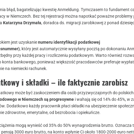
nia błąd, bagatelizując kwestię Anmeldung. Tymczasem to fundament c
racy w Niemczech. Bez tej rejestracji można napotkać poważne problemy 
ga
Katarzyna Drzymała
, doradca ds. migracji zarobkowej z ponad dziesię
okiem jest uzyskanie
numeru identyfikacji podatkowej
onsnummer)
, który jest automatycznie wysyłany pocztą po dokonaniu An
zbędny przy każdej pracy i rozliczeniu podatkowym. Warto również rozw
go konta bankowego, ponieważ większość pracodawców preferuje wypła
e na niemiecki rachunek.
kowy i składki – ile faktycznie zarobisz
atkowy może być zaskoczeniem dla osób przyzwyczajonych do polskich 
hodowego w Niemczech są progresywne
i wahają się od 14% do 45%, w z
w. Dodatkowo każdy pracownik płaci składki na ubezpieczenie społeczn
ie zdrowotne, emerytalne, od bezrobocia i opiekuńcze.
ciążenia mogą wynieść od 35% do 50% wynagrodzenia brutto. Oznacza to,
z pensją 3000 euro brutto, na konto wpłynie Ci około 1800-2000 euro nett