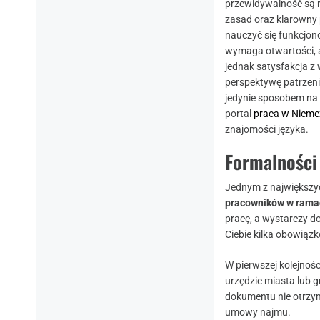
przewidywalność są re
zasad oraz klarowny 
nauczyć się funkcjon
wymaga otwartości, 
jednak satysfakcja z 
perspektywę patrzeni
jedynie sposobem na 
portal
praca w Niemc
znajomości języka.
Formalności
Jednym z największyc
pracowników w ramac
pracę, a wystarczy d
Ciebie kilka obowiąz
W pierwszej kolejnośc
urzędzie miasta lub 
dokumentu nie otrzy
umowy najmu.