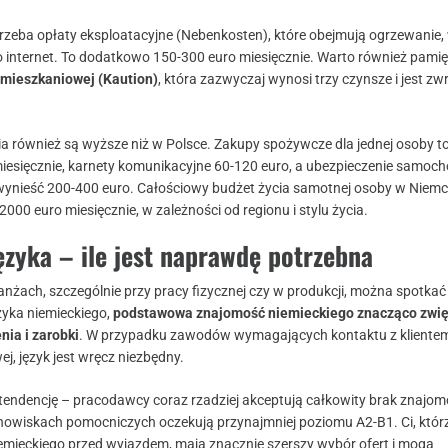
trzeba opłaty eksploatacyjne (Nebenkosten), które obejmują ogrzewanie,
o internet. To dodatkowo 150-300 euro miesięcznie. Warto również pamię
 mieszkaniowej (Kaution)
, która zazwyczaj wynosi trzy czynsze i jest z
ia również są wyższe niż w Polsce. Zakupy spożywcze dla jednej osoby t
iesięcznie, karnety komunikacyjne 60-120 euro, a ubezpieczenie samoch
wynieść 200-400 euro. Całościowy budżet życia samotnej osoby w Niem
000 euro miesięcznie, w zależności od regionu i stylu życia.
zyka – ile jest naprawdę potrzebna
nżach, szczególnie przy pracy fizycznej czy w produkcji, można spotkać 
zyka niemieckiego,
podstawowa znajomość niemieckiego znacząco zwi
nia i zarobki
. W przypadku zawodów wymagających kontaktu z kliente
j, język jest wręcz niezbędny.
endencję – pracodawcy coraz rzadziej akceptują całkowity brak znajom
nowiskach pomocniczych oczekują przynajmniej poziomu A2-B1. Ci, któr
emieckiego przed wyjazdem, mają znacznie szerszy wybór ofert i mogą