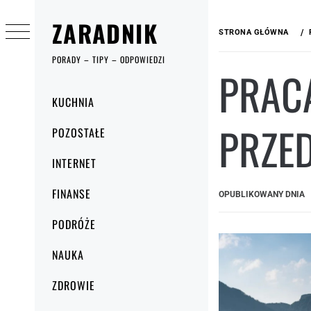
Przejdź
ZARADNIK
do
STRONA GŁÓWNA
treści
PORADY – TIPY – ODPOWIEDZI
PRACA
Menu
KUCHNIA
główne
PRZE
POZOSTAŁE
INTERNET
FINANSE
OPUBLIKOWANY DNIA
PODRÓŻE
NAUKA
ZDROWIE