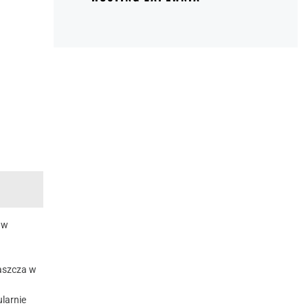
 w
aszcza w
ularnie