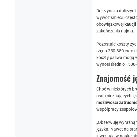
Do czynszu doliczyć 
wywóz śmieci i częst
obowiązkowej
kaucji
zakończeniu najmu.
Pozostałe koszty życ
rzędu 250-350 euro m
koszty paliwa mogą 
wynosi średnio 1500-2
Znajomość ję
Choć w niektórych bra
osób nieznających ję
możliwości zatrudnie
współpracy zespołowe
„Obserwuję wyraźną t
języka. Nawet na sta
inwestują w naukę ni