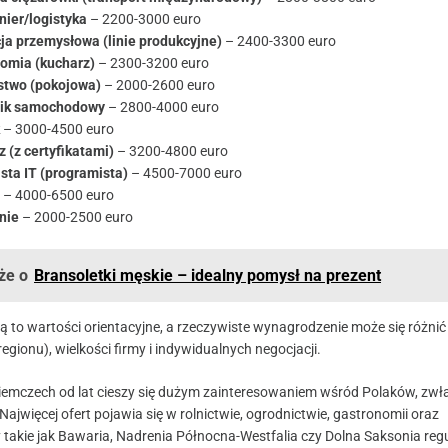
ier/logistyka
– 2200-3000 euro
ja przemysłowa (linie produkcyjne)
– 2400-3300 euro
omia (kucharz)
– 2300-3200 euro
stwo (pokojowa)
– 2000-2600 euro
ik samochodowy
– 2800-4000 euro
– 3000-4500 euro
 (z certyfikatami)
– 3200-4800 euro
ista IT (programista)
– 4500-7000 euro
– 4000-6500 euro
nie
– 2000-2500 euro
że o
Bransoletki męskie – idealny pomysł na prezent
ą to wartości orientacyjne, a rzeczywiste wynagrodzenie może się różnić
regionu), wielkości firmy i indywidualnych negocjacji.
emczech od lat cieszy się dużym zainteresowaniem wśród Polaków, zwł
ajwięcej ofert pojawia się w rolnictwie, ogrodnictwie, gastronomii oraz
 takie jak Bawaria, Nadrenia Północna-Westfalia czy Dolna Saksonia reg