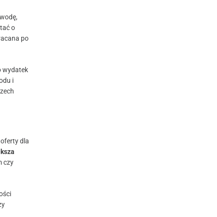
 wodę,
tać o
wracana po
o wydatek
odu i
czech
oferty dla
ększa
m czy
ości
zy