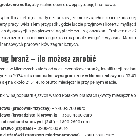
grodzenie netto
, aby realnie ocenić swoją sytuację finansową.
 brutto a netto jest na tyle znacząca, że może zupełnie zmienić postrze
erty pracy. Widziałem przypadki, gdzie ludzie przyjmowali oferty, myśląc 
 dyspozycji, a po pierwszej wypłacie czuli się oszukani. Problem nie le
raku zrozumienia niemieckiego systemu podatkowego” – wyjaśnia
Marcin
ń finansowych pracowników zagranicznych.
ug branż – ile możesz zarobić
ia w Niemczech zależy od wielu czynników: branży, kwalifikacji, region
tycznia 2024 roku
minimalne wynagrodzenie w Niemczech wynosi 12,41
a się na około 2151 euro brutto miesięcznie przy pełnym etacie.
obki w najpopularniejszych wśród Polaków branżach (kwoty miesięczne b
ctwo (pracownik fizyczny)
– 2400-3200 euro
ctwo (brygadzista, kierownik)
– 3500-4800 euro
nad osobami starszymi (24h)
– 1800-2600 euro
iarstwo (szpitale)
– 3200-4500 euro
a ciężarówki (transport międzynarodowy)
– 2800-3800 euro