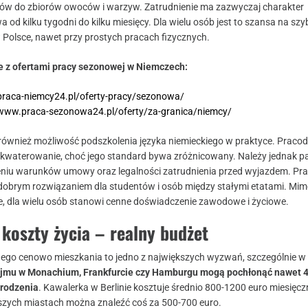
ów do zbiorów owoców i warzyw. Zatrudnienie ma zazwyczaj charakter
a od kilku tygodni do kilku miesięcy. Dla wielu osób jest to szansa na szy
 Polsce, nawet przy prostych pracach fizycznych.
e z ofertami pracy sezonowej w Niemczech:
/praca-niemcy24.pl/oferty-pracy/sezonowa/
/www.praca-sezonowa24.pl/oferty/za-granica/niemcy/
również możliwość podszkolenia języka niemieckiego w praktyce. Praco
kwaterowanie, choć jego standard bywa zróżnicowany. Należy jednak p
iu warunków umowy oraz legalności zatrudnienia przed wyjazdem. Pr
obrym rozwiązaniem dla studentów i osób między stałymi etatami. Mi
, dla wielu osób stanowi cenne doświadczenie zawodowe i życiowe.
 koszty życia – realny budżet
nego cenowo mieszkania to jedno z największych wyzwań, szczególnie w
jmu w Monachium, Frankfurcie czy Hamburgu mogą pochłonąć nawet 
rodzenia
. Kawalerka w Berlinie kosztuje średnio 800-1200 euro miesięczn
szych miastach można znaleźć coś za 500-700 euro.