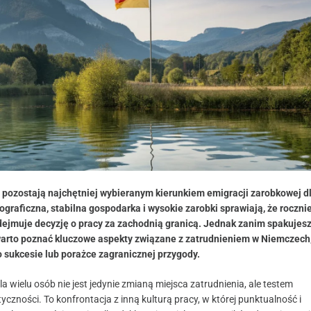
 pozostają najchętniej wybieranym kierunkiem emigracji zarobkowej d
ograficzna, stabilna gospodarka i wysokie zarobki sprawiają, że rocznie
ejmuje decyzję o pracy za zachodnią granicą. Jednak zanim spakujesz 
warto poznać kluczowe aspekty związane z zatrudnieniem w Niemczech,
sukcesie lub porażce zagranicznej przygody.
 wielu osób nie jest jedynie zmianą miejsca zatrudnienia, ale testem
tyczności. To konfrontacja z inną kulturą pracy, w której punktualność i