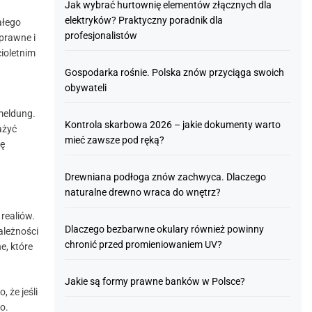
Jak wybrać hurtownię elementów złącznych dla
elektryków? Praktyczny poradnik dla
ałego
profesjonalistów
prawne i
cioletnim
Gospodarka rośnie. Polska znów przyciąga swoich
obywateli
meldung.
Kontrola skarbowa 2026 – jakie dokumenty warto
ażyć
mieć zawsze pod ręką?
tę
Drewniana podłoga znów zachwyca. Dlaczego
naturalne drewno wraca do wnętrz?
realiów.
Dlaczego bezbarwne okulary również powinny
ależności
chronić przed promieniowaniem UV?
e, które
Jakie są formy prawne banków w Polsce?
 że jeśli
o.