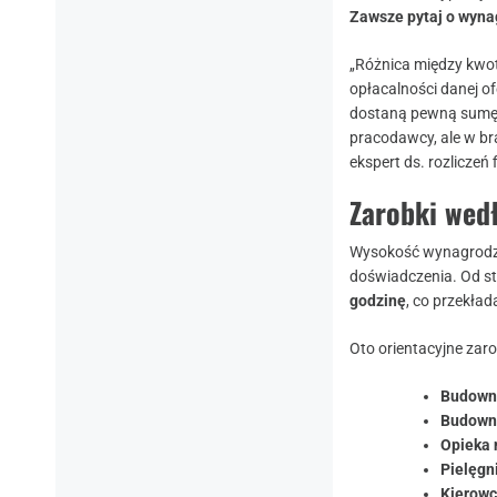
Zawsze pytaj o wyna
„Różnica między kwotą
opłacalności danej of
dostaną pewną sumę do
pracodawcy, ale w b
ekspert ds. rozlicze
Zarobki wedł
Wysokość wynagrodzen
doświadczenia. Od s
godzinę
, co przekład
Oto orientacyjne zar
Budowni
Budowni
Opieka 
Pielęgn
Kierowc