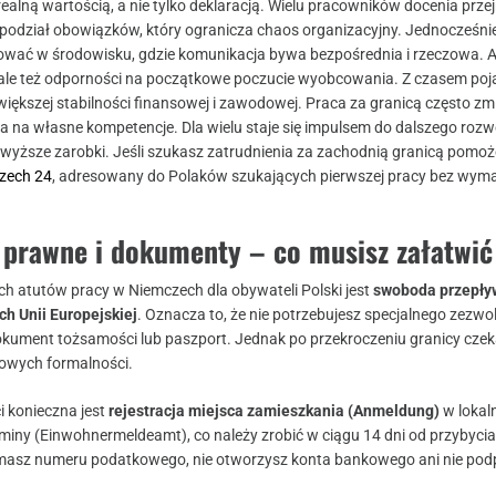
alną wartością, a nie tylko deklaracją. Wielu pracowników docenia prze
podział obowiązków, który ogranicza chaos organizacyjny. Jednocześni
ować w środowisku, gdzie komunikacja bywa bezpośrednia i rzeczowa. 
ale też odporności na początkowe poczucie wyobcowania. Z czasem poja
większej stabilności finansowej i zawodowej. Praca za granicą często zm
a na własne kompetencje. Dla wielu staje się impulsem do dalszego rozwo
wyższe zarobki. Jeśli szukasz zatrudnienia za zachodnią granicą pomoż
zech 24
, adresowany do Polaków szukających pierwszej pracy bez wym
 prawne i dokumenty – co musisz załatwić
h atutów pracy w Niemczech dla obywateli Polski jest
swoboda przepły
h Unii Europejskiej
. Oznacza to, że nie potrzebujesz specjalnego zezwo
okument tożsamości lub paszport. Jednak po przekroczeniu granicy czek
kowych formalności.
i konieczna jest
rejestracja miejsca zamieszkania (Anmeldung)
w loka
gminy (Einwohnermeldeamt), co należy zrobić w ciągu 14 dni od przybycia
masz numeru podatkowego, nie otworzysz konta bankowego ani nie pod