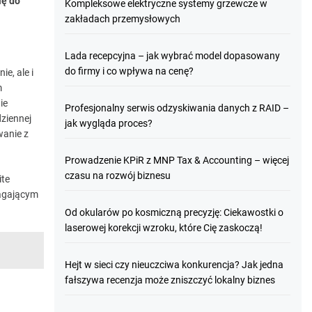
ię do
Kompleksowe elektryczne systemy grzewcze w
zakładach przemysłowych
Lada recepcyjna – jak wybrać model dopasowany
do firmy i co wpływa na cenę?
e, ale i
m
ie
Profesjonalny serwis odzyskiwania danych z RAID –
ziennej
jak wygląda proces?
wanie z
Prowadzenie KPiR z MNP Tax & Accounting – więcej
czasu na rozwój biznesu
ite
magającym
Od okularów po kosmiczną precyzję: Ciekawostki o
laserowej korekcji wzroku, które Cię zaskoczą!
Hejt w sieci czy nieuczciwa konkurencja? Jak jedna
fałszywa recenzja może zniszczyć lokalny biznes