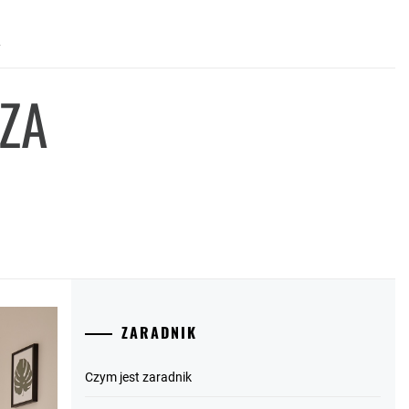
Ą
RZA
ZARADNIK
Czym jest zaradnik