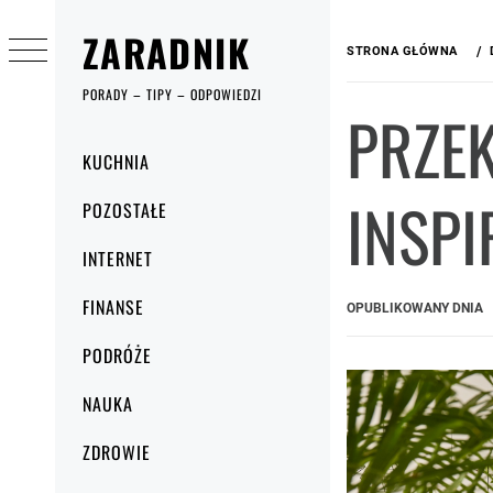
Przejdź
ZARADNIK
do
STRONA GŁÓWNA
treści
PORADY – TIPY – ODPOWIEDZI
PRZEK
Menu
KUCHNIA
główne
INSP
POZOSTAŁE
INTERNET
FINANSE
OPUBLIKOWANY DNIA
PODRÓŻE
NAUKA
ZDROWIE