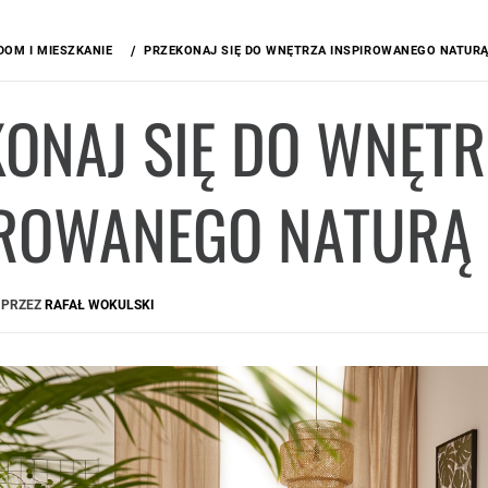
DOM I MIESZKANIE
PRZEKONAJ SIĘ DO WNĘTRZA INSPIROWANEGO NATUR
ONAJ SIĘ DO WNĘT
IROWANEGO NATURĄ
PRZEZ
RAFAŁ WOKULSKI