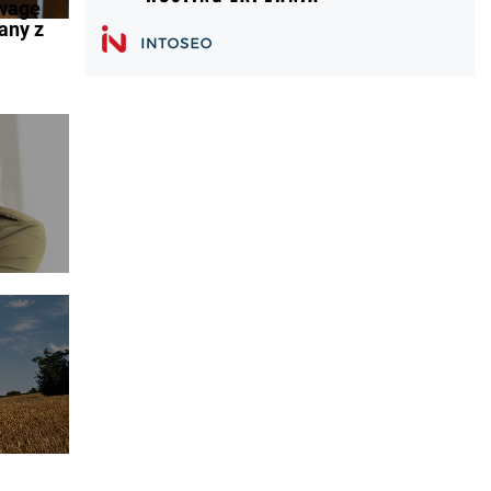
uwagę
any z