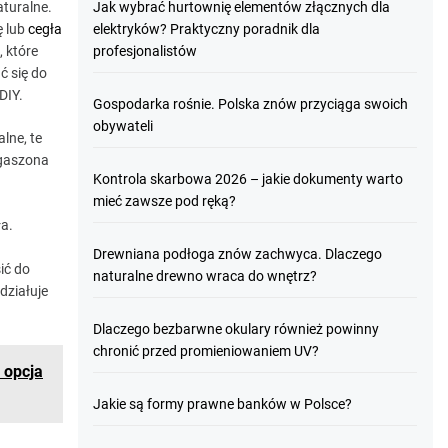
aturalne.
Jak wybrać hurtownię elementów złącznych dla
ę lub
cegła
elektryków? Praktyczny poradnik dla
, które
profesjonalistów
ć się do
DIY.
Gospodarka rośnie. Polska znów przyciąga swoich
obywateli
lne, te
zgaszona
Kontrola skarbowa 2026 – jakie dokumenty warto
mieć zawsze pod ręką?
ła.
Drewniana podłoga znów zachwyca. Dlaczego
ić do
naturalne drewno wraca do wnętrz?
działuje
Dlaczego bezbarwne okulary również powinny
chronić przed promieniowaniem UV?
 opcja
Jakie są formy prawne banków w Polsce?