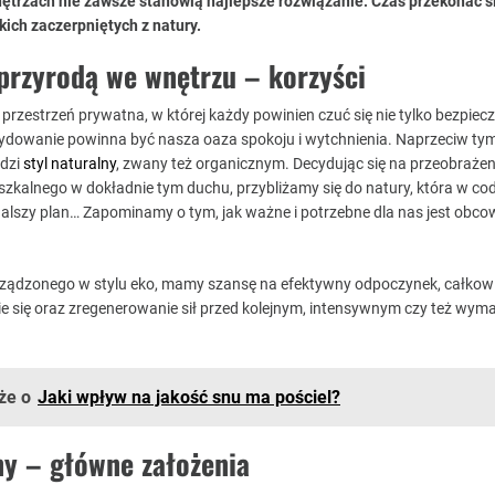
trzach nie zawsze stanowią najlepsze rozwiązanie. Czas przekonać s
kich zaczerpniętych z natury.
przyrodą we wnętrzu – korzyści
przestrzeń prywatna, w której każdy powinien czuć się nie tylko bezpieczni
ydowanie powinna być nasza oaza spokoju i wytchnienia. Naprzeciw ty
dzi
styl naturalny
, zwany też organicznym. Decydując się na przeobrażen
zkalnego w dokładnie tym duchu, przybliżamy się do natury, która w cod
dalszy plan… Zapominamy o tym, jak ważne i potrzebne dla nas jest obco
ządzonego w stylu eko, mamy szansę na efektywny odpoczynek, całkow
ie się oraz zregenerowanie sił przed kolejnym, intensywnym czy też wy
że o
Jaki wpływ na jakość snu ma pościel?
ny – główne założenia