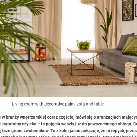
Living room with decorative palm, sofa and table
e w branży wnętrzarskiej coraz częściej mówi się o aranżacjach mającyc
yl naturalny czy eko – te pojęcia weszły już do powszechnego obiegu. C
ększe grono zwolenników. To z kolei jasno pokazuje, że przepych, prze