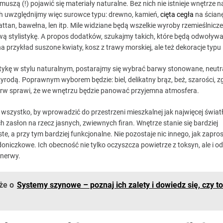
uszą (!) pojawić się materiały naturalne. Bez nich nie istnieje wnętrze n
h uwzględnijmy więc surowce typu: drewno, kamień,
cięta cegła
na ścian
 rattan, bawełna, len itp. Mile widziane będą wszelkie wyroby rzemieślnicze
wą stylistykę. A propos dodatków, szukajmy takich, które będą odwoływa
a przykład suszone kwiaty, kosz z trawy morskiej, ale też dekoracje typu 
stykę w stylu naturalnym, postarajmy się wybrać barwy stonowane, neutra
rzyrodą. Poprawnym wyborem będzie: biel, delikatny brąz, beż, szarości, 
barw sprawi, że we wnętrzu będzie panować przyjemna atmosfera.
wszystko, by wprowadzić do przestrzeni mieszkalnej jak najwięcej świat
h zasłon na rzecz jasnych, zwiewnych firan. Wnętrze stanie się bardziej
ste, a przy tym bardziej funkcjonalne. Nie pozostaje nic innego, jak zapros
oniczkowe. Ich obecność nie tylko oczyszcza powietrze z toksyn, ale i od
 nerwy.
że o
Systemy szynowe – poznaj ich zalety i dowiedz się, czy to