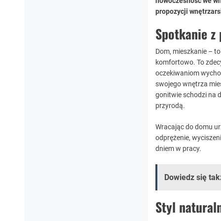
nowoczesność we wnę
propozycji wnętrzars
Spotkanie z 
Dom, mieszkanie – to 
komfortowo. To zdec
oczekiwaniom wycho
swojego wnętrza mies
gonitwie schodzi na 
przyrodą.
Wracając do domu ur
odprężenie, wyciszen
dniem w pracy.
Dowiedz się tak
Styl natural