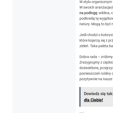
W stylu organicznym m
W swoich aranżacjac
na podłogę
, wiklina,
podkreślą tę wyjątko
natury. Mogą to być n
Jeśli chodzi o kolory
które kojarzą się z p
zieleń. Taka paleta 
Dobra rada – zróbmy 
Zrezygnujmy z ciężkic
doświetlone, przejrzy
pomieszczeń rośliny d
pozytywnie na nasze
Dowiedz się tak
dla Ciebie!