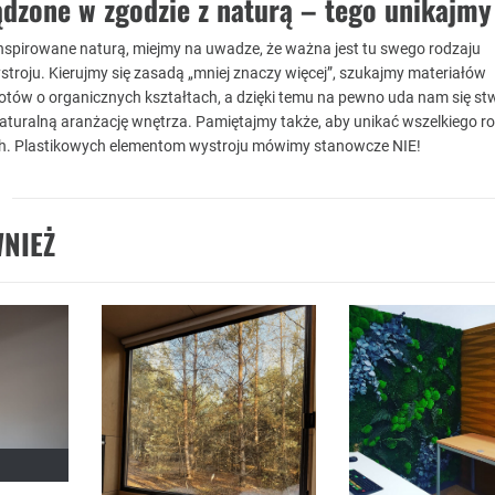
ądzone w zgodzie z naturą – tego unikajmy
nspirowane naturą, miejmy na uwadze, że ważna jest tu swego rodzaju
troju. Kierujmy się zasadą „mniej znaczy więcej”, szukajmy materiałów
otów o organicznych kształtach, a dzięki temu na pewno uda nam się st
naturalną aranżację wnętrza. Pamiętajmy także, aby unikać wszelkiego r
. Plastikowych elementom wystroju mówimy stanowcze NIE!
NIEŻ