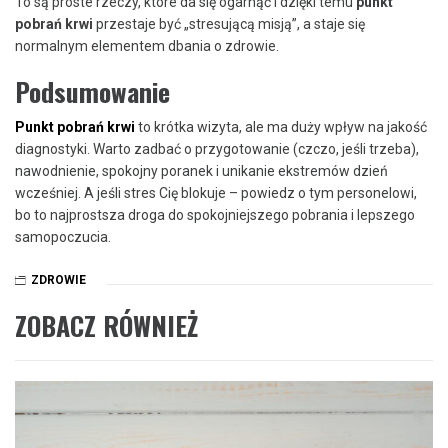
To są proste rzeczy, które da się ogarnąć i dzięki temu
punkt
pobrań krwi
przestaje być „stresującą misją”, a staje się
normalnym elementem dbania o zdrowie.
Podsumowanie
Punkt pobrań krwi
to krótka wizyta, ale ma duży wpływ na jakość
diagnostyki. Warto zadbać o przygotowanie (czczo, jeśli trzeba),
nawodnienie, spokojny poranek i unikanie ekstremów dzień
wcześniej. A jeśli stres Cię blokuje – powiedz o tym personelowi,
bo to najprostsza droga do spokojniejszego pobrania i lepszego
samopoczucia.
ZDROWIE
ZOBACZ RÓWNIEŻ