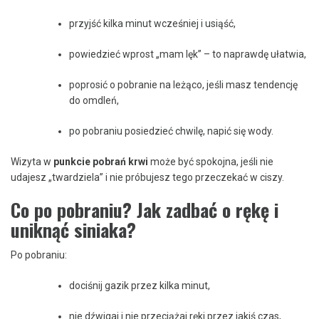
przyjść kilka minut wcześniej i usiąść,
powiedzieć wprost „mam lęk” – to naprawdę ułatwia,
poprosić o pobranie na leżąco, jeśli masz tendencję
do omdleń,
po pobraniu posiedzieć chwilę, napić się wody.
Wizyta w
punkcie pobrań krwi
może być spokojna, jeśli nie
udajesz „twardziela” i nie próbujesz tego przeczekać w ciszy.
Co po pobraniu? Jak zadbać o rękę i
uniknąć siniaka?
Po pobraniu:
dociśnij gazik przez kilka minut,
nie dźwigaj i nie przeciążaj ręki przez jakiś czas,