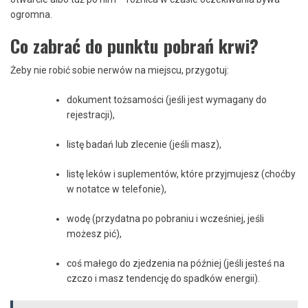
ogromna.
Co zabrać do punktu pobrań krwi?
Żeby nie robić sobie nerwów na miejscu, przygotuj:
dokument tożsamości (jeśli jest wymagany do
rejestracji),
listę badań lub zlecenie (jeśli masz),
listę leków i suplementów, które przyjmujesz (choćby
w notatce w telefonie),
wodę (przydatna po pobraniu i wcześniej, jeśli
możesz pić),
coś małego do zjedzenia na później (jeśli jesteś na
czczo i masz tendencję do spadków energii).