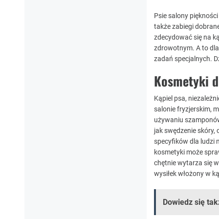
Psie salony piękności
także zabiegi dobrane
zdecydować się na kąp
zdrowotnym. A to dla
zadań specjalnych. Dz
Kosmetyki d
Kąpiel psa, niezależ
salonie fryzjerskim,
używaniu szamponów 
jak swędzenie skóry, 
specyfików dla ludzi 
kosmetyki może spraw
chętnie wytarza się 
wysiłek włożony w ką
Dowiedz się tak