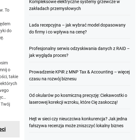
Kompleksowe elektryczne systemy grzewcze w
zakładach przemysłowych
w. To
ględem
Lada recepcyjna – jak wybrać model dopasowany
yki do
do firmy i co wpływa na cenę?
gę.
Profesjonalny serwis odzyskiwania danych z RAID –
jak wygląda proces?
psim
mnij o
Prowadzenie KPiR z MNP Tax & Accounting – więcej
ci, takie
czasu na rozwój biznesu
iektórych
iwego
Od okularów po kosmiczną precyzję: Ciekawostki o
ęc…
laserowej korekcji wzroku, które Cię zaskoczą!
 Twój
Hejt w sieci czy nieuczciwa konkurencja? Jak jedna
fałszywa recenzja może zniszczyć lokalny biznes
eci