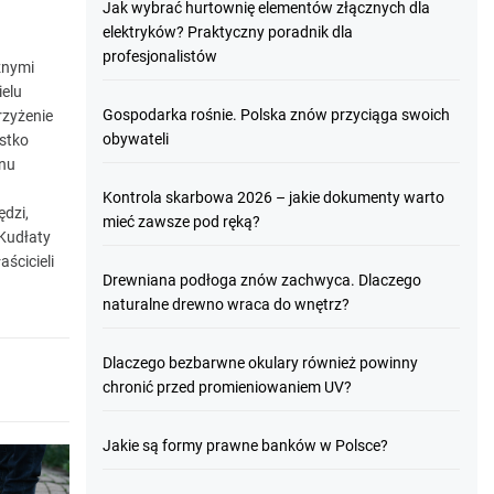
Jak wybrać hurtownię elementów złącznych dla
elektryków? Praktyczny poradnik dla
profesjonalistów
znymi
ielu
Gospodarka rośnie. Polska znów przyciąga swoich
rzyżenie
obywateli
stko
onu
Kontrola skarbowa 2026 – jakie dokumenty warto
dzi,
mieć zawsze pod ręką?
 Kudłaty
ścicieli
Drewniana podłoga znów zachwyca. Dlaczego
naturalne drewno wraca do wnętrz?
Dlaczego bezbarwne okulary również powinny
chronić przed promieniowaniem UV?
Jakie są formy prawne banków w Polsce?