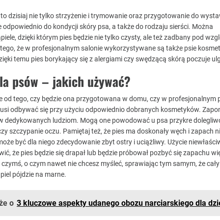
 to dzisiaj nie tylko strzyżenie i trymowanie oraz przygotowanie do wysta
 odpowiednio do kondycji skóry psa, a także do rodzaju sierści. Można
iele, dzięki którym pies będzie nie tylko czysty, ale też zadbany pod wz
tego, że w profesjonalnym salonie wykorzystywane są także psie kosmet
ięki temu pies borykający się z alergiami czy swędzącą skórą poczuje ul
la psów – jakich używać?
nie od tego, czy będzie ona przygotowana w domu, czy w profesjonalnym 
 musi odbywać się przy użyciu odpowiednio dobranych kosmetyków. Zapo
dedykowanych ludziom. Mogą one powodować u psa przykre dolegliwoś
czy szczypanie oczu. Pamiętaj też, że pies ma doskonały węch i zapach n
może być dla niego zdecydowanie zbyt ostry i uciążliwy. Użycie niewłaśc
ić, że pies będzie się drapał lub będzie próbował pozbyć się zapachu wi
w czymś, o czym nawet nie chcesz myśleć, sprawiając tym samym, że cały
piel pójdzie na marne.
że o
3 kluczowe aspekty udanego obozu narciarskiego dla dzi