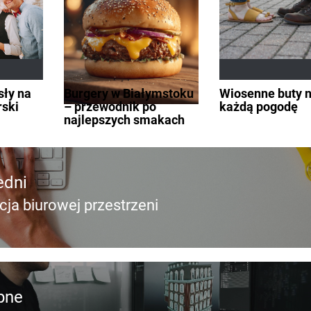
sły na
Burgery w Białymstoku
Wiosenne buty 
rski
– przewodnik po
każdą pogodę
najlepszych smakach
edni
cja biurowej przestrzeni
edni
pne