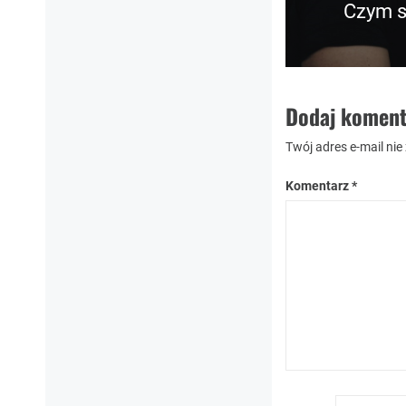
Czym s
Nastę
post:
Dodaj koment
Twój adres e-mail nie
Komentarz
*