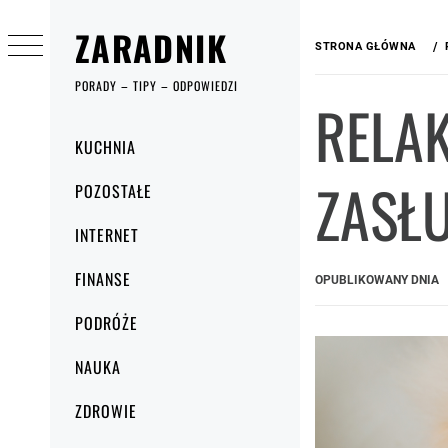
Przejdź
ZARADNIK
do
STRONA GŁÓWNA
treści
PORADY – TIPY – ODPOWIEDZI
RELAK
Menu
KUCHNIA
główne
ZASŁ
POZOSTAŁE
INTERNET
FINANSE
OPUBLIKOWANY DNIA
PODRÓŻE
NAUKA
ZDROWIE