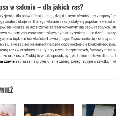
psa w salonie – dla jakich ras?
yzjerskie dla psów oferują usługi, dzięki którym również psy ze specyfic
ą znaleźć ukojenie. Dlatego właśnie salony stały się popularne wśród w
gów, nie kojarzą się już z czymś zarezerwowanym dla psów rasowych. St
ywa czasem zastępowane praktycznym strzyżeniem na co dzień – wszy
 życzenia będzie mieć właściciel czworonoga. Zapoznanie się z ofertą sal
yzji, jakie zabiegi pielęgnacyjne będą odpowiednie dla konkretnego psa.
etną też zwierzakowi pazury przy użyciu bezpiecznych, fachowych narzę
 uszu oraz oczu. Zrobią to w taki sposób, by było to komfortowe dla psa.
Warszawie
zaprasza na profesjonalne zabiegi pielęgnacyjne wszystkich wła
NIEŻ