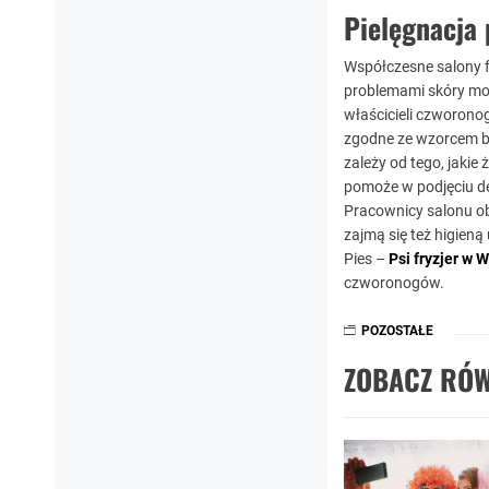
Pielęgnacja 
Współczesne salony fr
problemami skóry mog
właścicieli czworono
zgodne ze wzorcem b
zależy od tego, jakie
pomoże w podjęciu dec
Pracownicy salonu ob
zajmą się też higieną
Pies –
Psi fryzjer w 
czworonogów.
POZOSTAŁE
ZOBACZ RÓW