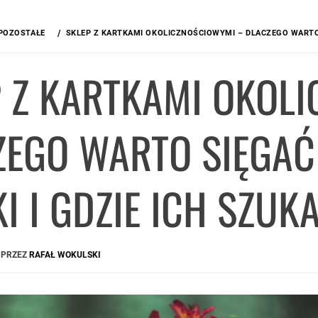
POZOSTAŁE
SKLEP Z KARTKAMI OKOLICZNOŚCIOWYMI – DLACZEGO WARTO 
P Z KARTKAMI OKOL
ZEGO WARTO SIĘGAĆ
I I GDZIE ICH SZUK
PRZEZ
RAFAŁ WOKULSKI