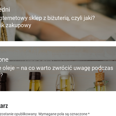
edni
nternetowy sklep z biżuterią, czyli jaki?
edni
ik zakupowy
pne
 oleje – na co warto zwrócić uwagę podczas
pny
?
arz
 zostanie opublikowany.
Wymagane pola są oznaczone
*