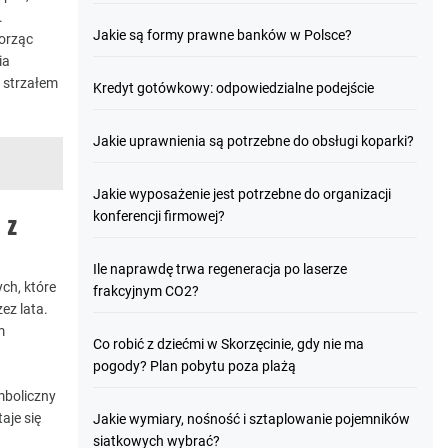
.
Jakie są formy prawne banków w Polsce?
worząc
ia
m strzałem
Kredyt gotówkowy: odpowiedzialne podejście
Jakie uprawnienia są potrzebne do obsługi koparki?
Jakie wyposażenie jest potrzebne do organizacji
 z
konferencji firmowej?
Ile naprawdę trwa regeneracja po laserze
ch, które
frakcyjnym CO2?
ez lata.
m
Co robić z dziećmi w Skorzęcinie, gdy nie ma
pogody? Plan pobytu poza plażą
mboliczny
aje się
Jakie wymiary, nośność i sztaplowanie pojemników
siatkowych wybrać?