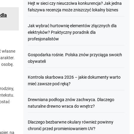
Hejt w sieci czy nieuczciwa konkurencja? Jak jedna
fałszywa recenzja może zniszczyć lokalny biznes
 dla
Jak wybrać hurtownię elementów złącznych dla
elektryków? Praktyczny poradnik dla
profesjonalistów
ć własne
Gospodarka rośnie. Polska znów przyciąga swoich
arakter.
obywateli
 osobę.
Kontrola skarbowa 2026 – jakie dokumenty warto
mieć zawsze pod ręką?
rodziny,
ntekstu.
Drewniana podłoga znów zachwyca. Dlaczego
zostać
naturalne drewno wraca do wnętrz?
Dlaczego bezbarwne okulary również powinny
chronić przed promieniowaniem UV?
pier, na