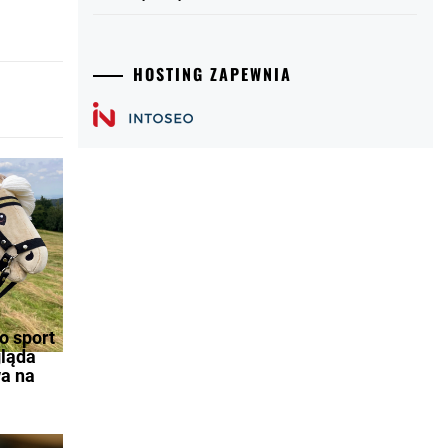
HOSTING ZAPEWNIA
o sport
gląda
wa na