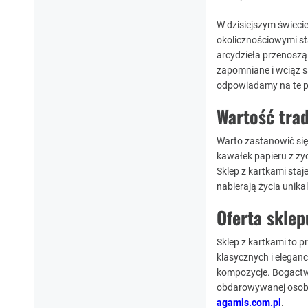
W dzisiejszym świeci
okolicznościowymi st
arcydzieła przenoszą 
zapomniane i wciąż są
odpowiadamy na te p
Wartość trad
Warto zastanowić się 
kawałek papieru z życ
Sklep z kartkami staje
nabierają życia unikal
Oferta sklep
Sklep z kartkami to p
klasycznych i elegan
kompozycje. Bogactw
obdarowywanej osoby
agamis.com.pl
.