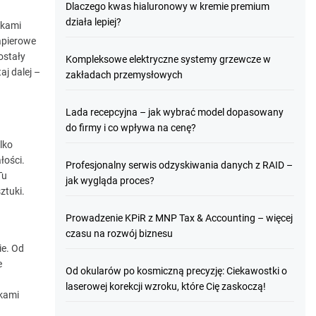
Dlaczego kwas hialuronowy w kremie premium
działa lepiej?
tkami
apierowe
ostały
Kompleksowe elektryczne systemy grzewcze w
aj dalej –
zakładach przemysłowych
Lada recepcyjna – jak wybrać model dopasowany
do firmy i co wpływa na cenę?
lko
łości.
Profesjonalny serwis odzyskiwania danych z RAID –
Tu
jak wygląda proces?
ztuki.
Prowadzenie KPiR z MNP Tax & Accounting – więcej
czasu na rozwój biznesu
ie. Od
e
Od okularów po kosmiczną precyzję: Ciekawostki o
laserowej korekcji wzroku, które Cię zaskoczą!
tkami