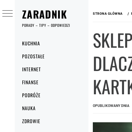
Przejdź
ZARADNIK
do
STRONA GŁÓWNA
treści
PORADY – TIPY – ODPOWIEDZI
SKLE
Menu
KUCHNIA
główne
DLAC
POZOSTAŁE
INTERNET
KARTK
FINANSE
PODRÓŻE
OPUBLIKOWANY DNIA
NAUKA
ZDROWIE