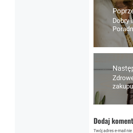
wpisu
Poprz
Dobry i
Poprz
Poradn
wpis:
Nastę
Zdrowe
Nastę
zakupu
post:
Dodaj koment
Twój adres e-mail nie