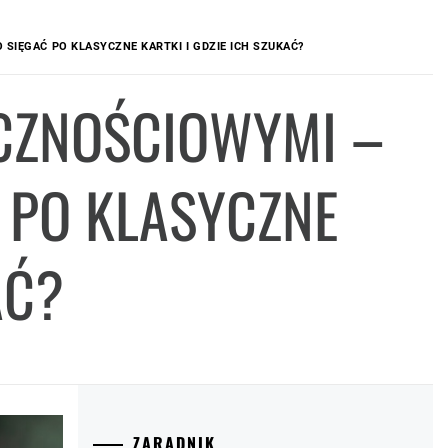
SIĘGAĆ PO KLASYCZNE KARTKI I GDZIE ICH SZUKAĆ?
ICZNOŚCIOWYMI –
 PO KLASYCZNE
AĆ?
ZARADNIK