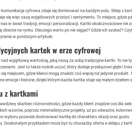
e komunikacja cyfrowa zdaje się dominować na każdym polu. Sklep z kar
aje się więc oazą wyjątkowych przeżyć i sentymentu. To miejsce, gdzie p
nas w świat tradycji, emocji i personalizacji. Kartki okolicznościowe nie z
 obecne na rynku. Dlaczego warto po nie sięgać? Gdzie ich szukać? Czyt
ytania w poniższym artykule.
ycyjnych kartek w erze cyfrowej
nad wyjątkową wartością, jaką niosą za sobą tradycyjne kartki. To nie ty
zeniami. Jest to także nośnik uczuć, który dodaje przekazowi głębi i trwa
 się miejscem, gdzie klienci mogą znaleźć coś więcej niż jedynie produkt. 
ne emocje i historie, dzięki którym każda kartka staje się małym dziełem s
u z kartkami
rawdziwy skarbiec różnorodności, gdzie każdy klient znajdzie coś dla sieb
ckich wzorów, poprzez minimalistyczne projekty, aż po odważne, kolorow
o wyboru pozwala dostosować kartkę do charakteru okazji oraz gustu
. Doskonałym przykładem może być tu chociażby oferta e-sklepu z kar