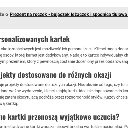
że o
Prezent na roczek - bujaczek leżaczek i spódnica tiulowa
rsonalizowanych kartek
okolicznościowych jest możliwość ich personalizacji. Klienci mogą doda
ię osoby, której karnet jest dedykowany. Nadaje to kartce indywidualny ch
wym prezentem, który z pewnością zostanie doceniony przez obdarowaną
ojekty dostosowane do różnych okazji
uje projekty dostosowane do różnych okazji. Niezależnie od tego, czy to u
 inne ważne wydarzenie, klienci znajdą kartki idealnie dopasowane do ko
 się zatem ekscytującą podróżą przez różnorodność stylów. Każdy chce 
wą kartką.
ne kartki przenoszą wyjątkowe uczucia?
online tradycyjne kartki wnoszą niepowtarzalną wartość emocjonalną. Pa