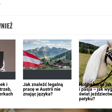
.
NIEŻ
ek i
Jak znaleźć legalną
Hobby horse jak
trzeb,
pracę w Austrii nie
i pasja – jak wy
erkach
znając języka?
świat jeździect
patyku?