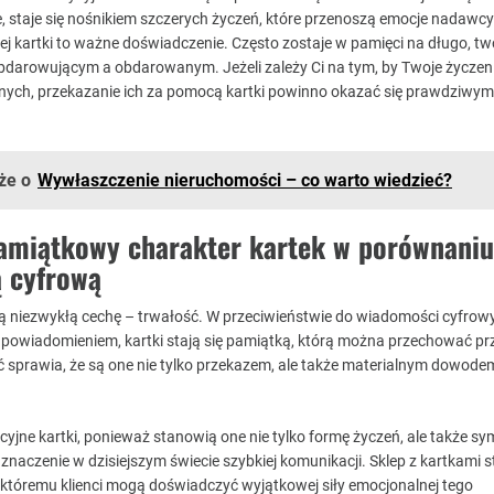
 staje się nośnikiem szczerych życzeń, które przenoszą emocje nadawcy
ej kartki to ważne doświadczenie. Często zostaje w pamięci na długo, t
bdarowującym a obdarowanym. Jeżeli zależy Ci na tym, by Twoje życzen
 innych, przekazanie ich za pomocą kartki powinno okazać się prawdziwy
że o
Wywłaszczenie nieruchomości – co warto wiedzieć?
pamiątkowy charakter kartek w porównaniu
 cyfrową
ją niezwykłą cechę – trwałość. W przeciwieństwie do wiadomości cyfrowy
powiadomieniem, kartki stają się pamiątką, którą można przechować prz
ć sprawia, że są one nie tylko przekazem, ale także materialnym dowode
yjne kartki, ponieważ stanowią one nie tylko formę życzeń, ale także sy
 znaczenie w dzisiejszym świecie szybkiej komunikacji. Sklep z kartkami st
i któremu klienci mogą doświadczyć wyjątkowej siły emocjonalnej tego