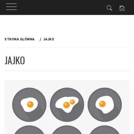
Przejdź
do
STRONA GŁÓWNA
JAJKO
treści
JAJKO