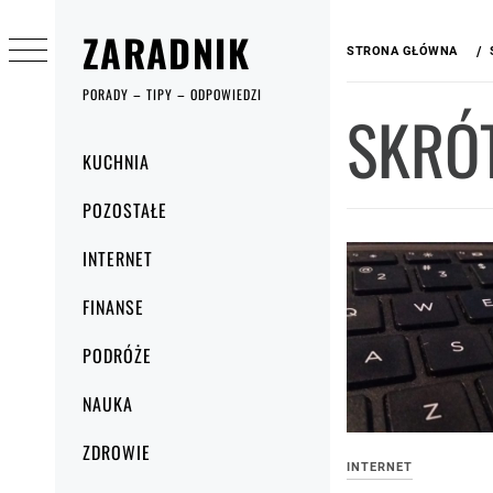
Przejdź
ZARADNIK
do
STRONA GŁÓWNA
treści
PORADY – TIPY – ODPOWIEDZI
SKRÓ
Menu
KUCHNIA
główne
POZOSTAŁE
INTERNET
FINANSE
PODRÓŻE
NAUKA
ZDROWIE
INTERNET