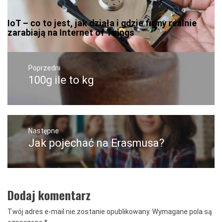
IoT – co to jest, jak działa i gdzie firmy realnie
zarabiają na Internet of Things
Nawigacja
wpisu
Poprzedni
100g ile to kg
Poprzedni
wpis:
Następne
Jak pojechać na Erasmusa?
Następny
post:
Dodaj komentarz
Twój adres e-mail nie zostanie opublikowany.
Wymagane pola są