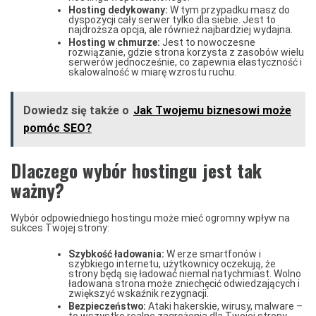
Hosting dedykowany:
W tym przypadku masz do
dyspozycji cały serwer tylko dla siebie. Jest to
najdroższa opcja, ale również najbardziej wydajna.
Hosting w chmurze:
Jest to nowoczesne
rozwiązanie, gdzie strona korzysta z zasobów wielu
serwerów jednocześnie, co zapewnia elastyczność i
skalowalność w miarę wzrostu ruchu.
Dowiedz się także o
Jak Twojemu biznesowi może
pomóc SEO?
Dlaczego wybór hostingu jest tak
ważny?
Wybór odpowiedniego hostingu może mieć ogromny wpływ na
sukces Twojej strony:
Szybkość ładowania:
W erze smartfonów i
szybkiego internetu, użytkownicy oczekują, że
strony będą się ładować niemal natychmiast. Wolno
ładowana strona może zniechęcić odwiedzających i
zwiększyć wskaźnik rezygnacji.
Bezpieczeństwo:
Ataki hakerskie, wirusy, malware –
to wszystko realne zagrożenia dla Twojej strony.