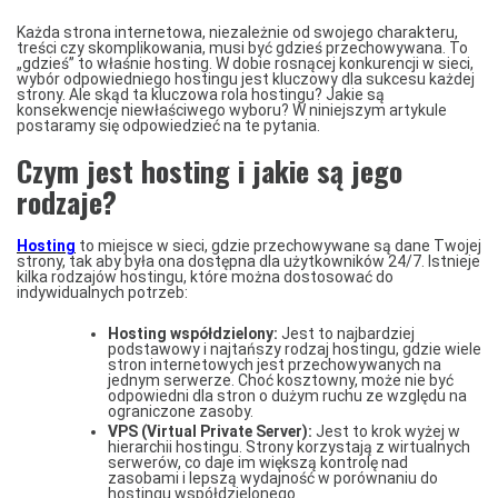
Każda strona internetowa, niezależnie od swojego charakteru,
treści czy skomplikowania, musi być gdzieś przechowywana. To
„gdzieś” to właśnie hosting. W dobie rosnącej konkurencji w sieci,
wybór odpowiedniego hostingu jest kluczowy dla sukcesu każdej
strony. Ale skąd ta kluczowa rola hostingu? Jakie są
konsekwencje niewłaściwego wyboru? W niniejszym artykule
postaramy się odpowiedzieć na te pytania.
Czym jest hosting i jakie są jego
rodzaje?
Hosting
to miejsce w sieci, gdzie przechowywane są dane Twojej
strony, tak aby była ona dostępna dla użytkowników 24/7. Istnieje
kilka rodzajów hostingu, które można dostosować do
indywidualnych potrzeb:
Hosting współdzielony:
Jest to najbardziej
podstawowy i najtańszy rodzaj hostingu, gdzie wiele
stron internetowych jest przechowywanych na
jednym serwerze. Choć kosztowny, może nie być
odpowiedni dla stron o dużym ruchu ze względu na
ograniczone zasoby.
VPS (Virtual Private Server):
Jest to krok wyżej w
hierarchii hostingu. Strony korzystają z wirtualnych
serwerów, co daje im większą kontrolę nad
zasobami i lepszą wydajność w porównaniu do
hostingu współdzielonego.