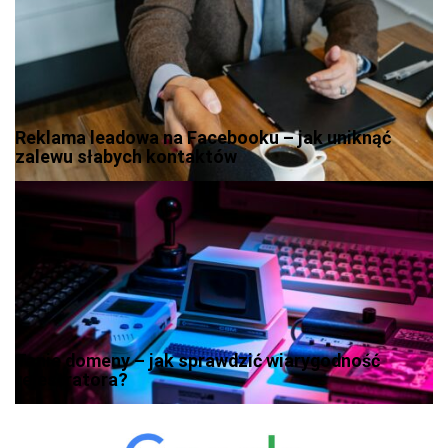
Reklama leadowa na Facebooku – jak uniknąć
zalewu słabych kontaktów
Tanie domeny – jak sprawdzić wiarygodność
rejestratora?