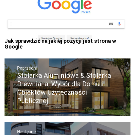
Jak sprawdzić na jakiej pozycji jest strona w
Google
Nawigacja
wpisu
Poprzedni
Stolarka Aluminiowa & Stolarka
Poprzedni
wpis:
Drewniana: Wybór dla Domu i
Obiektów Użyteczności
Publicznej
Następne