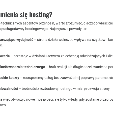
zmienia się hosting?
 technicznych aspektów przenosin, warto zrozumieć, dlaczego właściciel
anę usługodawcy hostingowego. Najczęstsze powody to:
arczająca wydajność
– strona działa wolno, co wpływa na użytkowników
e.
awarie
– przestoje w działaniu serwera zniechęcają odwiedzających i kli
akość wsparcia technicznego
– brak reakcji lub długie oczekiwanie na p
sokie koszty
– rosnące ceny usług bez zauważalnej poprawy parametró
alowalności
– trudności z rozbudową hostingu w miarę rozwoju strony.
 więc otworzyć nowe możliwości, ale tylko wtedy, gdy zostanie przep
sowo.