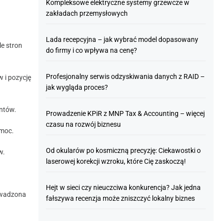
Kompleksowe elektryczne systemy grzewcze w
zakładach przemysłowych
Lada recepcyjna – jak wybrać model dopasowany
e stron
do firmy i co wpływa na cenę?
Profesjonalny serwis odzyskiwania danych z RAID –
 i pozycję
jak wygląda proces?
entów.
Prowadzenie KPiR z MNP Tax & Accounting – więcej
czasu na rozwój biznesu
omoc.
Od okularów po kosmiczną precyzję: Ciekawostki o
w.
laserowej korekcji wzroku, które Cię zaskoczą!
Hejt w sieci czy nieuczciwa konkurencja? Jak jedna
rowadzona
fałszywa recenzja może zniszczyć lokalny biznes