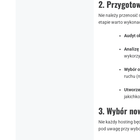
2. Przygoto
Nie należy przenosić
etapie warto wykona
Audyt o
Analizę
wykorzy
Wybór 
ruchu (
Utworze
jakichko
3. Wybór no
Nie każdy hosting bę
pod uwagę przy wyb