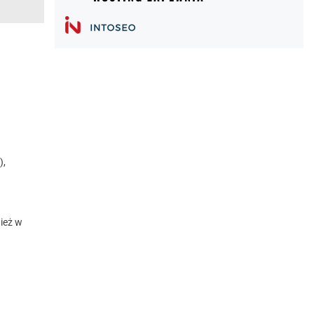
),
ież w