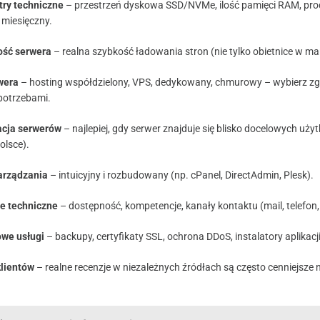
ry techniczne
– przestrzeń dyskowa SSD/NVMe, ilość pamięci RAM, pro
 miesięczny.
ść serwera
– realna szybkość ładowania stron (nie tylko obietnice w ma
wera
– hosting współdzielony, VPS, dedykowany, chmurowy – wybierz zg
potrzebami.
acja serwerów
– najlepiej, gdy serwer znajduje się blisko docelowych uż
olsce).
arządzania
– intuicyjny i rozbudowany (np. cPanel, DirectAdmin, Plesk).
e techniczne
– dostępność, kompetencje, kanały kontaktu (mail, telefon,
we usługi
– backupy, certyfikaty SSL, ochrona DDoS, instalatory aplikacji
klientów
– realne recenzje w niezależnych źródłach są często cenniejsze n
.