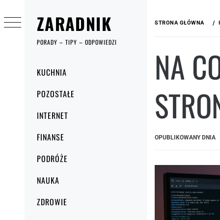
Przejdź
ZARADNIK
do
STRONA GŁÓWNA
treści
PORADY – TIPY – ODPOWIEDZI
NA C
Menu
KUCHNIA
główne
STRO
POZOSTAŁE
INTERNET
FINANSE
OPUBLIKOWANY DNIA
PODRÓŻE
NAUKA
ZDROWIE