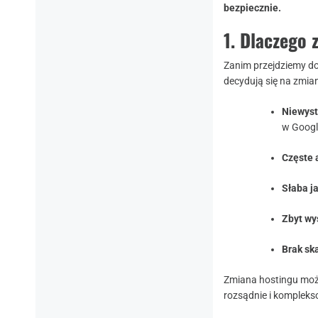
bezpiecznie.
1. Dlaczego 
Zanim przejdziemy do
decydują się na zmi
Niewyst
w Googl
Częste 
Słaba j
Zbyt wy
Brak sk
Zmiana hostingu może
rozsądnie i komplek