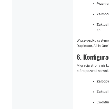
Przenieś
Zaimpo
Zaktual
itp.
W przypadku systemó
Duplicator, All-in-On
6. Konfigur
Migracja strony nie 
która pozwoli na wsk
Zalogow
Zaktual
Ewentua