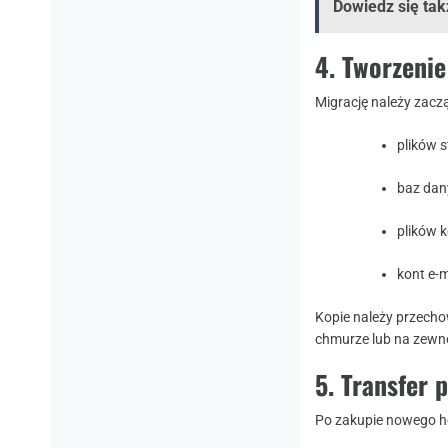
Dowiedz się tak
4. Tworzenie
Migrację należy zac
plików s
baz dan
plików 
kont e-m
Kopie należy przec
chmurze lub na zewn
5. Transfer 
Po zakupie nowego ho