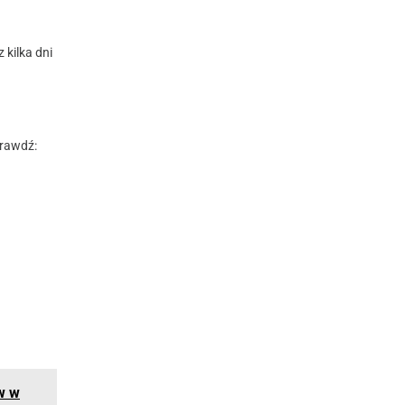
 kilka dni
prawdź:
w w