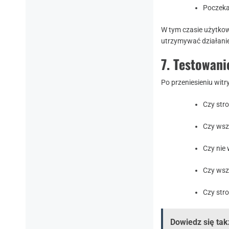
Poczeka
W tym czasie użytkow
utrzymywać działanie
7. Testowan
Po przeniesieniu wit
Czy str
Czy wszy
Czy nie
Czy wszy
Czy str
Dowiedz się tak