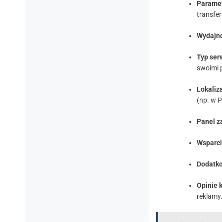
Paramet
transfer
Wydajno
Typ ser
swoimi 
Lokaliz
(np. w P
Panel z
Wsparci
Dodatko
Opinie 
reklamy