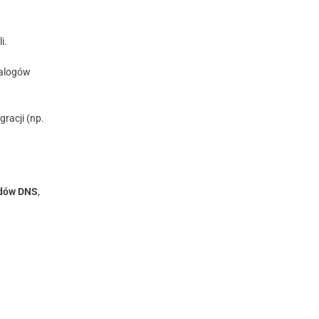
i.
talogów
racji (np.
rdów DNS
,