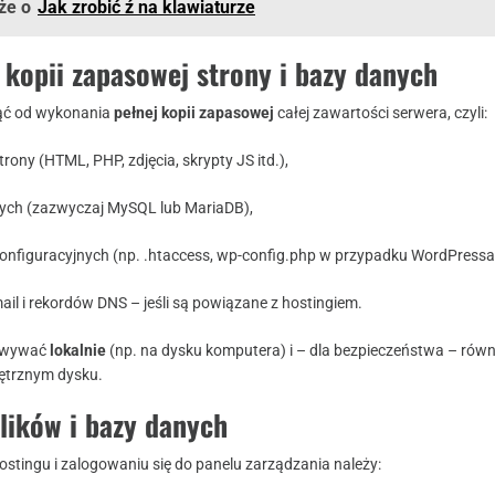
że o
Jak zrobić ź na klawiaturze
 kopii zapasowej strony i bazy danych
ząć od wykonania
pełnej kopii zapasowej
całej zawartości serwera, czyli:
trony (HTML, PHP, zdjęcia, skrypty JS itd.),
ych (zazwyczaj MySQL lub MariaDB),
konfiguracyjnych (np. .htaccess, wp-config.php w przypadku WordPressa
ail i rekordów DNS – jeśli są powiązane z hostingiem.
howywać
lokalnie
(np. na dysku komputera) i – dla bezpieczeństwa – równ
ętrznym dysku.
plików i bazy danych
stingu i zalogowaniu się do panelu zarządzania należy: