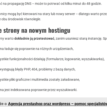
ć na propagację DNS – może to potrwać od kilku minut do 48 godzin.
nicy mogą być kierowani na stary lub nowy serwer – dlatego warto przez
 obu środowisk równolegle.
ie strony na nowym hostingu
ryny warto
dokładnie ją przetestować
, zanim usuniesz starą instancję. S
ona ładuje się poprawnie na różnych urządzeniach,
stkie funkcjonalności działają (formularze, logowanie, wyszukiwarka),
 występują błędy PHP, 404, problemy z bazą danych,
stkie pliki graficzne i multimedia zostały załadowane,
ona jest indeksowana poprawnie przez wyszukiwarki.
że o
Agencja prestashop oraz wordpress – pomoc specjalistó