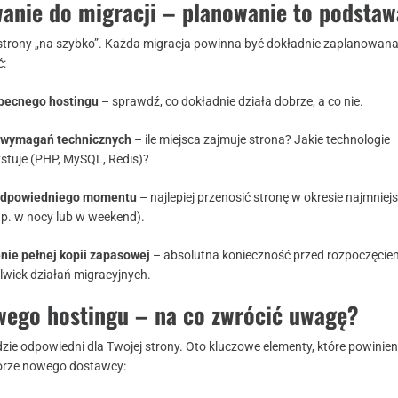
wanie do migracji – planowanie to podstaw
 strony „na szybko”. Każda migracja powinna być dokładnie zaplanowan
ć:
becnego hostingu
– sprawdź, co dokładnie działa dobrze, a co nie.
 wymagań technicznych
– ile miejsca zajmuje strona? Jakie technologie
stuje (PHP, MySQL, Redis)?
odpowiedniego momentu
– najlepiej przenosić stronę w okresie najmniej
np. w nocy lub w weekend).
nie pełnej kopii zapasowej
– absolutna konieczność przed rozpoczęcie
lwiek działań migracyjnych.
wego hostingu – na co zwrócić uwagę?
dzie odpowiedni dla Twojej strony. Oto kluczowe elementy, które powinie
orze nowego dostawcy: