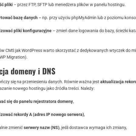
ć pliki
– przez FTP, SFTP lub menedżera plików w panelu hostingu.
rtować bazę danych
– np. przy użyciu phpMyAdmin lub z poziomu konsol
izować pliki konfiguracyjne
– zmień dane logowania do bazy, ścieżki ka
w CMS jak WordPress warto skorzystać z dedykowanych wtyczek do mig
e WP Migration).
acja domeny i DNS
kończy się na przeniesieniu danych. Równie ważna jest
aktualizacja reko
azanie nowego hostingu jako źródła treści. Należy:
ać się do panelu rejestratora domeny
,
izować rekordy A (adres IP nowego serwera)
,
lnie zmienić
serwery nazw (NS)
, jeśli dostawca wymaga ich zmiany,