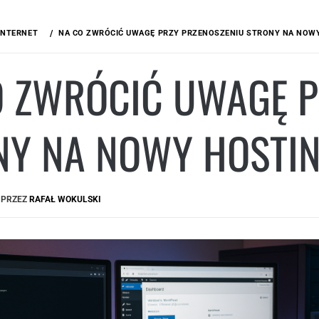
INTERNET
NA CO ZWRÓCIĆ UWAGĘ PRZY PRZENOSZENIU STRONY NA NOW
O ZWRÓCIĆ UWAGĘ P
NY NA NOWY HOSTI
PRZEZ
RAFAŁ WOKULSKI