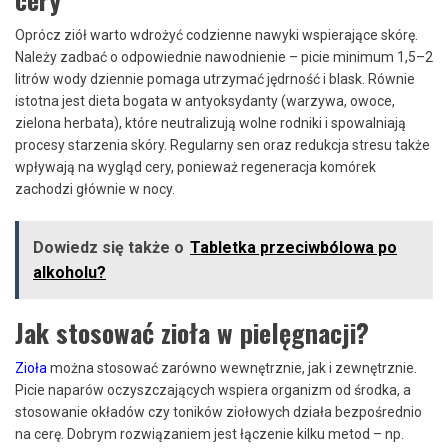
Oprócz ziół warto wdrożyć codzienne nawyki wspierające skórę.
Należy zadbać o odpowiednie nawodnienie – picie minimum 1,5–2
litrów wody dziennie pomaga utrzymać jędrność i blask. Równie
istotna jest dieta bogata w antyoksydanty (warzywa, owoce,
zielona herbata), które neutralizują wolne rodniki i spowalniają
procesy starzenia skóry. Regularny sen oraz redukcja stresu także
wpływają na wygląd cery, ponieważ regeneracja komórek
zachodzi głównie w nocy.
Dowiedz się także o
Tabletka przeciwbólowa po
alkoholu?
Jak stosować zioła w pielęgnacji?
Zioła
można stosować zarówno wewnętrznie, jak i zewnętrznie.
Picie naparów oczyszczających wspiera organizm od środka, a
stosowanie okładów czy toników ziołowych działa bezpośrednio
na cerę. Dobrym rozwiązaniem jest łączenie kilku metod – np.