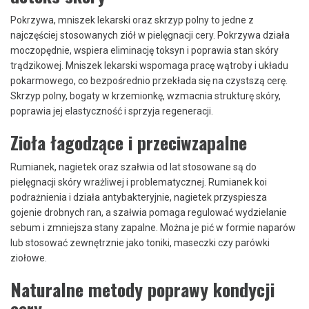
Pokrzywa, mniszek lekarski oraz skrzyp polny to jedne z
najczęściej stosowanych ziół w pielęgnacji cery. Pokrzywa działa
moczopędnie, wspiera eliminację toksyn i poprawia stan skóry
trądzikowej. Mniszek lekarski wspomaga pracę wątroby i układu
pokarmowego, co bezpośrednio przekłada się na czystszą cerę.
Skrzyp polny, bogaty w krzemionkę, wzmacnia strukturę skóry,
poprawia jej elastyczność i sprzyja regeneracji.
Zioła łagodzące i przeciwzapalne
Rumianek, nagietek oraz szałwia od lat stosowane są do
pielęgnacji skóry wrażliwej i problematycznej. Rumianek koi
podrażnienia i działa antybakteryjnie, nagietek przyspiesza
gojenie drobnych ran, a szałwia pomaga regulować wydzielanie
sebum i zmniejsza stany zapalne. Można je pić w formie naparów
lub stosować zewnętrznie jako toniki, maseczki czy parówki
ziołowe.
Naturalne metody poprawy kondycji
cery