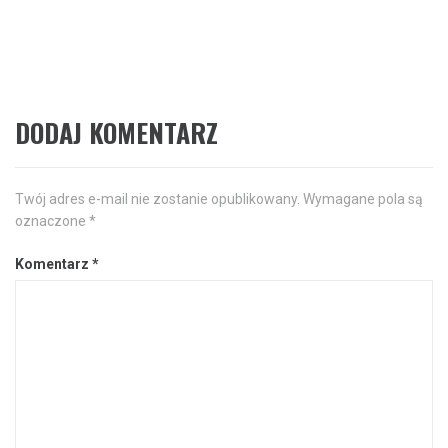
post:
domu: Jak stworzyć kino
domowe?
DODAJ KOMENTARZ
Twój adres e-mail nie zostanie opublikowany.
Wymagane pola są
oznaczone
*
Komentarz
*