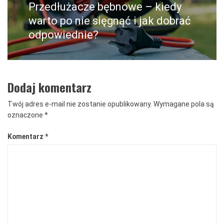
Przedłużacze bębnowe – kiedy
Następny
post:
warto po nie sięgnąć i jak dobrać
odpowiednie?
Dodaj komentarz
Twój adres e-mail nie zostanie opublikowany.
Wymagane pola są
oznaczone
*
Komentarz
*