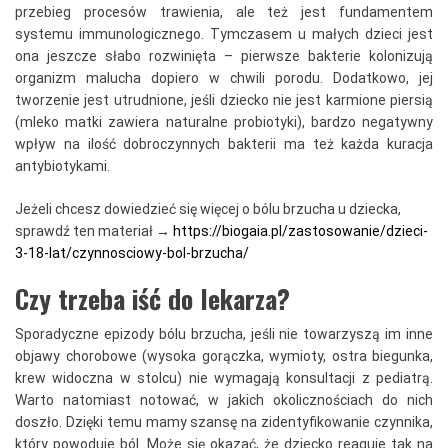
przebieg procesów trawienia, ale też jest fundamentem
systemu immunologicznego. Tymczasem u małych dzieci jest
ona jeszcze słabo rozwinięta – pierwsze bakterie kolonizują
organizm malucha dopiero w chwili porodu. Dodatkowo, jej
tworzenie jest utrudnione, jeśli dziecko nie jest karmione piersią
(mleko matki zawiera naturalne probiotyki), bardzo negatywny
wpływ na ilość dobroczynnych bakterii ma też każda kuracja
antybiotykami.
Jeżeli chcesz dowiedzieć się więcej o bólu brzucha u dziecka,
sprawdź ten materiał →
https://biogaia.pl/zastosowanie/dzieci-
3-18-lat/czynnosciowy-bol-brzucha/
Czy trzeba iść do lekarza?
Sporadyczne epizody bólu brzucha, jeśli nie towarzyszą im inne
objawy chorobowe (wysoka gorączka, wymioty, ostra biegunka,
krew widoczna w stolcu) nie wymagają konsultacji z pediatrą.
Warto natomiast notować, w jakich okolicznościach do nich
doszło. Dzięki temu mamy szansę na zidentyfikowanie czynnika,
który powoduje ból. Może się okazać, że dziecko reaguje tak na