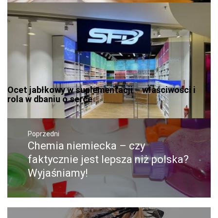
Ocet jabłkowy w suplementacji – właściwości i
rola w dbaniu o serce
Nawigacja
wpisu
Poprzedni
Chemia niemiecka – czy
Poprzedni
wpis:
faktycznie jest lepsza niż polska?
Wyjaśniamy!