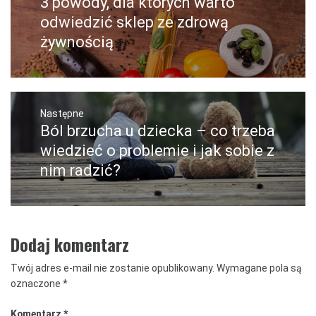
3 powody, dla których warto
wpis:
odwiedzić sklep ze zdrową
żywnością
Następne
Ból brzucha u dziecka – co trzeba
Następny
post:
wiedzieć o problemie i jak sobie z
nim radzić?
Dodaj komentarz
Twój adres e-mail nie zostanie opublikowany.
Wymagane pola są
oznaczone
*
Komentarz
*