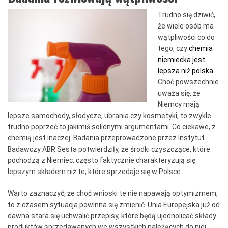
Trudno się dziwić,
że wiele osób ma
wątpliwości co do
tego, czy
chemia
niemiecka jest
lepsza niż polska
.
Choć powszechnie
uważa się, że
Niemcy mają
lepsze samochody, słodycze, ubrania czy kosmetyki, to zwykle
trudno poprzeć to jakimiś solidnymi argumentami. Co ciekawe, z
chemią jest inaczej. Badania przeprowadzone przez Instytut
Badawczy ABR Sesta potwierdziły, że środki czyszczące, które
pochodzą z Niemiec, często faktycznie charakteryzują się
lepszym składem niż te, które sprzedaje się w Polsce.
Warto zaznaczyć, że choć wnioski te nie napawają optymizmem,
to z czasem sytuacja powinna się zmienić. Unia Europejska już od
dawna stara się uchwalić przepisy, które będą ujednolicać składy
produktów sprzedawanych we wszystkich należących do niej