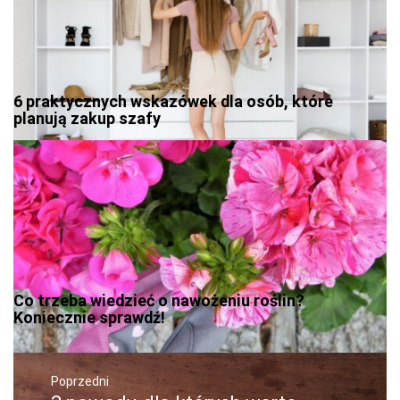
6 praktycznych wskazówek dla osób, które
planują zakup szafy
Co trzeba wiedzieć o nawożeniu roślin?
Koniecznie sprawdź!
Nawigacja
wpisu
Poprzedni
Poprzedni