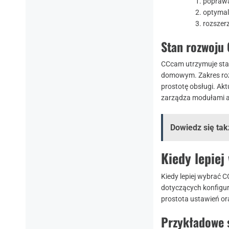
poprawa
optymal
rozszer
Stan rozwoju
CCcam utrzymuje stab
domowym. Zakres rozw
prostotę obsługi. Akt
zarządza modułami an
Dowiedz się tak
Kiedy lepie
Kiedy lepiej wybrać 
dotyczących konfigura
prostota ustawień or
Przykładowe 