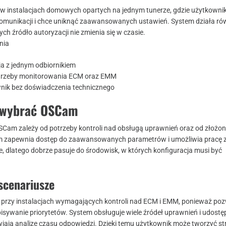
w instalacjach domowych opartych na jednym tunerze, gdzie użytkowni
 komunikacji i chce uniknąć zaawansowanych ustawień. System działa ró
ch źródło autoryzacji nie zmienia się w czasie.
nia
ja z jednym odbiornikiem
trzeby monitorowania ECM oraz EMM
nik bez doświadczenia technicznego
j wybrać OSCam
OSCam zależy od potrzeby kontroli nad obsługą uprawnień oraz od złożon
tem zapewnia dostęp do zaawansowanych parametrów i umożliwia pracę 
e, dlatego dobrze pasuje do środowisk, w których konfiguracja musi być
scenariusze
przy instalacjach wymagających kontroli nad ECM i EMM, ponieważ poz
pisywanie priorytetów. System obsługuje wiele źródeł uprawnień i udostę
twiają analizę czasu odpowiedzi. Dzięki temu użytkownik może tworzyć st