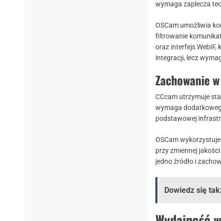
wymaga zaplecza tec
OSCam umożliwia kon
filtrowanie komunika
oraz interfejs WebIF,
integracji, lecz wyma
Zachowanie w 
CCcam utrzymuje sta
wymaga dodatkowego 
podstawowej infrastr
OSCam wykorzystuje m
przy zmiennej jakości
jedno źródło i zachow
Dowiedz się tak
Wydajność w