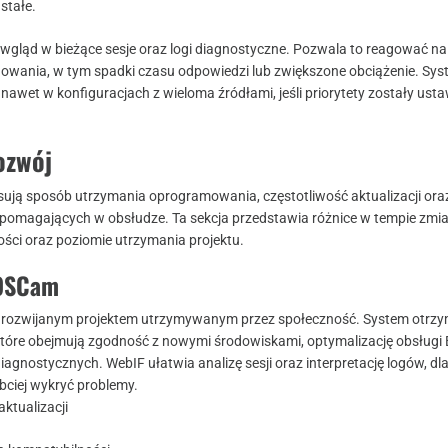
stałe.
wgląd w bieżące sesje oraz logi diagnostyczne. Pozwala to reagować na
owania, w tym spadki czasu odpowiedzi lub zwiększone obciążenie. Sy
nawet w konfiguracjach z wieloma źródłami, jeśli priorytety zostały ust
ozwój
isują sposób utrzymania oprogramowania, częstotliwość aktualizacji ora
pomagających w obsłudze. Ta sekcja przedstawia różnice w tempie zmia
ści oraz poziomie utrzymania projektu.
 OSCam
 rozwijanym projektem utrzymywanym przez społeczność. System otrzy
które obejmują zgodność z nowymi środowiskami, optymalizację obsługi
diagnostycznych. WebIF ułatwia analizę sesji oraz interpretację logów, dl
ciej wykryć problemy.
ktualizacji