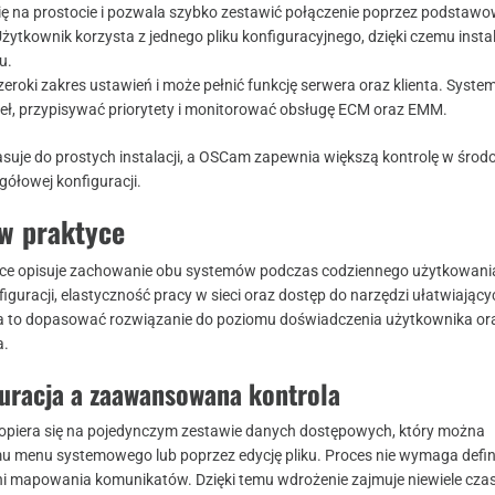
ię na prostocie i pozwala szybko zestawić połączenie poprzez podstaw
ytkownik korzysta z jednego pliku konfiguracyjnego, dzięki czemu insta
u.
roki zakres ustawień i może pełnić funkcję serwera oraz klienta. Syste
deł, przypisywać priorytety i monitorować obsługę ECM oraz EMM.
uje do prostych instalacji, a OSCam zapewnia większą kontrolę w śro
ółowej konfiguracji.
w praktyce
ce opisuje zachowanie obu systemów podczas codziennego użytkowania
guracji, elastyczność pracy w sieci oraz dostęp do narzędzi ułatwiający
a to dopasować rozwiązanie do poziomu doświadczenia użytkownika or
a.
guracja a zaawansowana kontrola
opiera się na pojedynczym zestawie danych dostępowych, który można
u menu systemowego lub poprzez edycję pliku. Proces nie wymaga defi
ani mapowania komunikatów. Dzięki temu wdrożenie zajmuje niewiele czasu