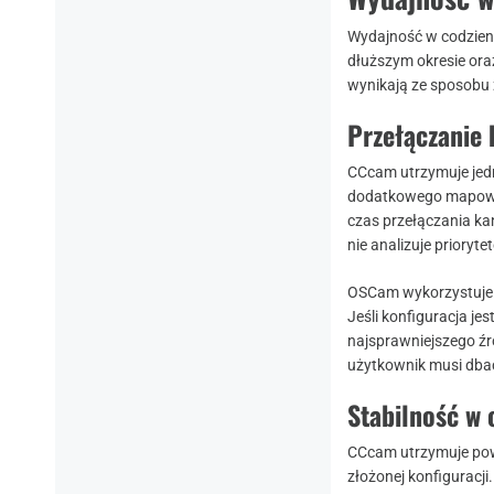
Wydajność w codzienn
dłuższym okresie ora
wynikają ze sposobu z
Przełączanie
CCcam utrzymuje jedn
dodatkowego mapowan
czas przełączania ka
nie analizuje prioryt
OSCam wykorzystuje z
Jeśli konfiguracja j
najsprawniejszego źró
użytkownik musi dbać 
Stabilność w 
CCcam utrzymuje powt
złożonej konfiguracji