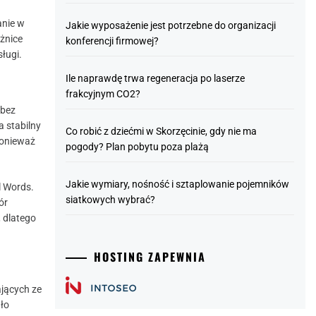
anie w
Jakie wyposażenie jest potrzebne do organizacji
żnice
konferencji firmowej?
ługi.
Ile naprawdę trwa regeneracja po laserze
frakcyjnym CO2?
 bez
 stabilny
Co robić z dziećmi w Skorzęcinie, gdy nie ma
ponieważ
pogody? Plan pobytu poza plażą
Jakie wymiary, nośność i sztaplowanie pojemników
l Words.
siatkowych wybrać?
ór
, dlatego
HOSTING ZAPEWNIA
jących ze
dło