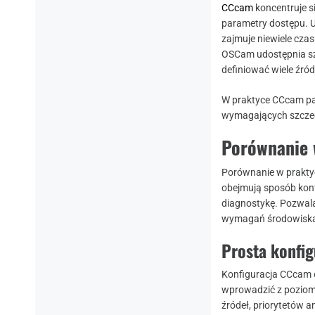
CCcam
koncentruje s
parametry dostępu. Uż
zajmuje niewiele czas
OSCam udostępnia sze
definiować wiele źró
W praktyce CCcam pas
wymagających szczeg
Porównanie 
Porównanie w prakty
obejmują sposób konfi
diagnostykę. Pozwal
wymagań środowisk
Prosta konfi
Konfiguracja CCcam 
wprowadzić z poziom
źródeł, priorytetów 