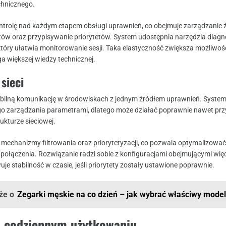
hnicznego.
trolę nad każdym etapem obsługi uprawnień, co obejmuje zarządzanie ź
tów oraz przypisywanie priorytetów. System udostępnia narzędzia diag
 który ułatwia monitorowanie sesji. Taka elastyczność zwiększa możliwoś
ga większej wiedzy technicznej.
sieci
bilną komunikację w środowiskach z jednym źródłem uprawnień. System
zarządzania parametrami, dlatego może działać poprawnie nawet prz
ukturze sieciowej.
echanizmy filtrowania oraz priorytetyzacji, co pozwala optymalizować
 połączenia. Rozwiązanie radzi sobie z konfiguracjami obejmującymi więc
uje stabilność w czasie, jeśli priorytety zostały ustawione poprawnie.
że o
Zegarki męskie na co dzień – jak wybrać właściwy mode
 codziennym użytkowaniu