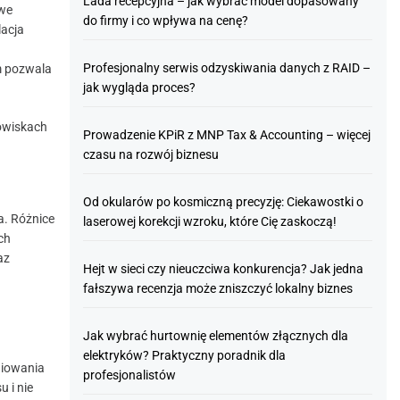
Lada recepcyjna – jak wybrać model dopasowany
owe
do firmy i co wpływa na cenę?
lacja
Profesjonalny serwis odzyskiwania danych z RAID –
m pozwala
jak wygląda proces?
dowiskach
Prowadzenie KPiR z MNP Tax & Accounting – więcej
czasu na rozwój biznesu
Od okularów po kosmiczną precyzję: Ciekawostki o
. Różnice
laserowej korekcji wzroku, które Cię zaskoczą!
ch
az
Hejt w sieci czy nieuczciwa konkurencja? Jak jedna
fałszywa recenzja może zniszczyć lokalny biznes
Jak wybrać hurtownię elementów złącznych dla
elektryków? Praktyczny poradnik dla
niowania
profesjonalistów
 i nie