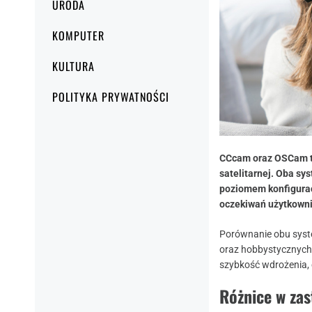
URODA
KOMPUTER
KULTURA
POLITYKA PRYWATNOŚCI
CCcam oraz OSCam to
satelitarnej. Oba sy
poziomem konfigurac
oczekiwań użytkowni
Porównanie obu syst
oraz hobbystycznych.
szybkość wdrożenia,
Różnice w za