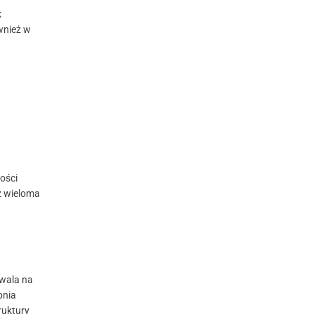
k
wnież w
ości
z wieloma
wala na
pnia
ruktury