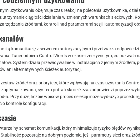
ym użytkowaniu obejmuje czas reakcji na polecenia użytkownika, dział
z utrzymanie ciągłości działania w zmiennych warunkach sieciowych. Ró
arządzania źródłami, kontroli nad parametrami sesji i automatyzacji obs
 kanałów
olitą komunikację z serwerem autoryzacyjnym i przetwarza odpowiedzi
ia. Tuner odbiera Control Words w czasie rzeczywistym, co pozwala na
nałów. System działa przewidywalnie w instalacjach z jednym źródłem, 
etów ani alternatywnych ścieżek autoryzacji.
estaw źródeł oraz priorytety, które wpływają na czas uzyskania Contro
est zoptymalizowana, system potrafi skrócić czas odpowiedzi poprzez wyb
dła. Przy dużej liczbie wpisów proces selekcji może wydłużyć procedurę
o kontrolę konfiguracji.
czasie
arzalny schemat komunikacji, który minimalizuje ryzyko błędów wynika
. Stabilność pozostaje na dobrym poziomie, jeśli parametry sieci oraz źró