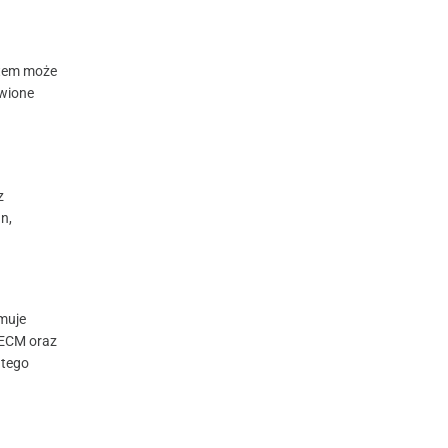
stem może
awione
z
n,
muje
 ECM oraz
atego