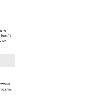
isku
lność i
k nie
kownika
rożenia,