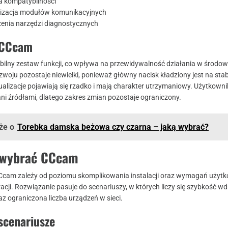
 kompatybilności
izacja modułów komunikacyjnych
zenia narzędzi diagnostycznych
 CCcam
ilny zestaw funkcji, co wpływa na przewidywalność działania w środow
oju pozostaje niewielki, ponieważ główny nacisk kładziony jest na stabi
ualizacje pojawiają się rzadko i mają charakter utrzymaniowy. Użytkowni
i źródłami, dlatego zakres zmian pozostaje ograniczony.
że o
Torebka damska beżowa czy czarna – jaką wybrać?
j wybrać CCcam
CCcam zależy od poziomu skomplikowania instalacji oraz wymagań użyt
cji. Rozwiązanie pasuje do scenariuszy, w których liczy się szybkość wd
az ograniczona liczba urządzeń w sieci.
scenariusze