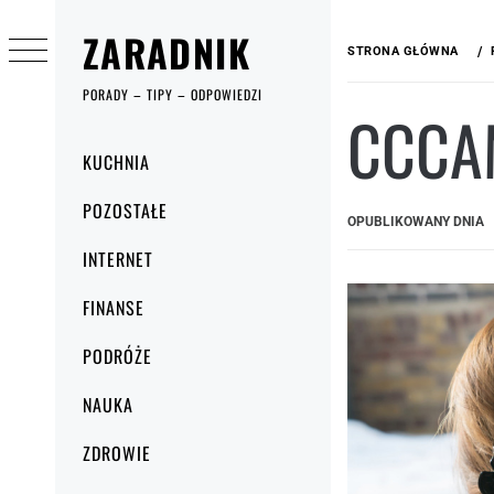
Przejdź
ZARADNIK
do
STRONA GŁÓWNA
treści
PORADY – TIPY – ODPOWIEDZI
CCCA
Menu
KUCHNIA
główne
POZOSTAŁE
OPUBLIKOWANY DNIA
INTERNET
FINANSE
PODRÓŻE
NAUKA
ZDROWIE