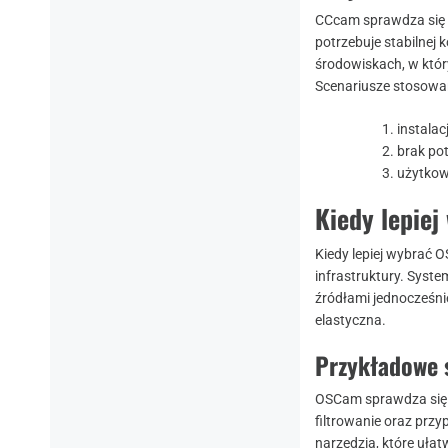
CCcam sprawdza się 
potrzebuje stabilnej
środowiskach, w który
Scenariusze stosowa
instalac
brak po
użytkow
Kiedy lepie
Kiedy lepiej wybrać 
infrastruktury. Sys
źródłami jednocześni
elastyczna.
Przykładowe 
OSCam sprawdza się 
filtrowanie oraz przy
narzędzia, które uła