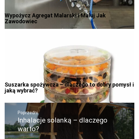
Wypożycz Agregat Malarski i Maluj Jak
Zawodowiec
Suszarka spożywcza – dlaczego to dobry pomysł i
jaką wybrać?
Nawigacja
wpisu
Poprzedni
Inhalacje solanką – dlaczego
Poprzedni
wpis:
warto?