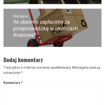
Następne
Ile obecnie zapłacimy za
Następny
post:
przeprowadzkę w okolicach
Krakowa?
Dodaj komentarz
Twój adres e-mail nie zostanie opublikowany.
Wymagane pola są
oznaczone
*
Komentarz
*