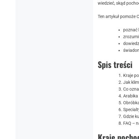
wiedzieć, skąd pocho
Ten artykuł pomoże C
poznać k
zrozumie
dowiedz
świadom
Spis treści
Kraje p
Jak kli
Co oznac
Arabika
Obróbka
Special
Gdzie k
FAQ – n
Kraje pochod