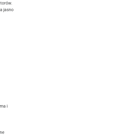
atorów.
ca jasno
ama i
zne