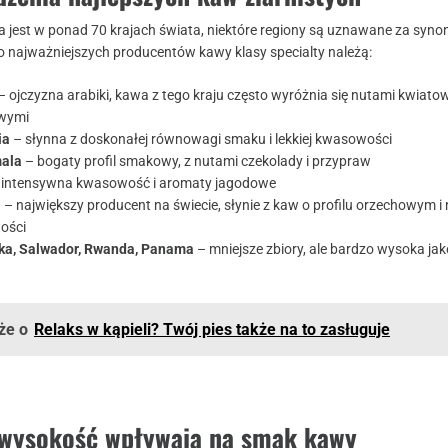
jest w ponad 70 krajach świata, niektóre regiony są uznawane za syno
Do najważniejszych producentów kawy klasy specialty należą:
– ojczyzna arabiki, kawa z tego kraju często wyróżnia się nutami kwiatow
wymi
ia
– słynna z doskonałej równowagi smaku i lekkiej kwasowości
ala
– bogaty profil smakowy, z nutami czekolady i przypraw
 intensywna kwasowość i aromaty jagodowe
a
– największy producent na świecie, słynie z kaw o profilu orzechowym i n
ości
ka, Salwador, Rwanda, Panama
– mniejsze zbiory, ale bardzo wysoka jak
że o
Relaks w kąpieli? Twój pies także na to zasługuje
i wysokość wpływają na smak kawy