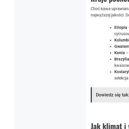
Choć kawa uprawiana 
najwyższej jakości. 
Etiopia
cytruso
Kolumb
Gwatem
Kenia
–
Brazyli
kwasow
Kostary
selekcja
Dowiedz się tak
Jak klimat 