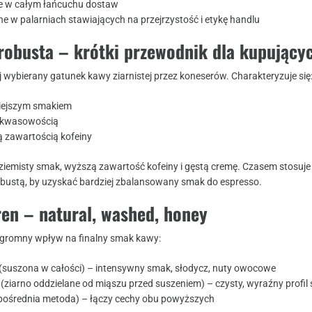
e w całym łańcuchu dostaw
e w palarniach stawiających na przejrzystość i etykę handlu
robusta – krótki przewodnik dla kupujący
j wybierany gatunek kawy ziarnistej przez koneserów. Charakteryzuje się
niejszym smakiem
 kwasowością
ą zawartością kofeiny
ziemisty smak, wyższą zawartość kofeiny i gęstą cremę. Czasem stosuje 
robustą, by uzyskać bardziej zbalansowany smak do espresso.
en – natural, washed, honey
gromny wpływ na finalny smak kawy:
(suszona w całości) – intensywny smak, słodycz, nuty owocowe
(ziarno oddzielane od miąszu przed suszeniem) – czysty, wyraźny profi
pośrednia metoda) – łączy cechy obu powyższych