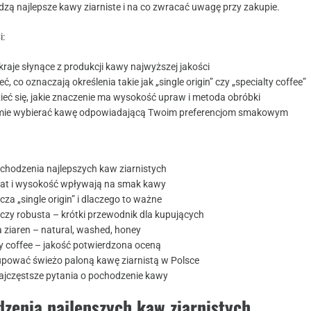
dzą najlepsze kawy ziarniste i na co zwracać uwagę przy zakupie.
i:
raje słynące z produkcji kawy najwyższej jakości
ć, co oznaczają określenia takie jak „single origin” czy „specialty coffee”
ieć się, jakie znaczenie ma wysokość upraw i metoda obróbki
ie wybierać kawę odpowiadającą Twoim preferencjom smakowym
ochodzenia najlepszych kaw ziarnistych
mat i wysokość wpływają na smak kawy
za „single origin” i dlaczego to ważne
 czy robusta – krótki przewodnik dla kupujących
 ziaren – natural, washed, honey
ty coffee – jakość potwierdzona oceną
upować świeżo paloną kawę ziarnistą w Polsce
ajczęstsze pytania o pochodzenie kawy
zenia najlepszych kaw ziarnistych