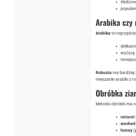
śledzon
popularn
Arabika czy 
Arabika
to najczęście
delikat
wyższą
mniejsz
Robusta
ma bardziej 
mieszanki arabiki z 
Obróbka ziar
Metoda obróbki ma o
natural
washed
honey
(