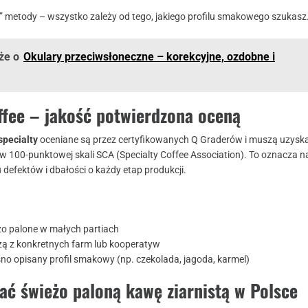
ej” metody – wszystko zależy od tego, jakiego profilu smakowego szukasz
że o
Okulary przeciwsłoneczne – korekcyjne, ozdobne i
ffee – jakość potwierdzona oceną
specialty
oceniane są przez certyfikowanych Q Graderów i muszą uzysk
w 100-punktowej skali SCA (Specialty Coffee Association). To oznacza 
u defektów i dbałości o każdy etap produkcji.
żo palone w małych partiach
ą z konkretnych farm lub kooperatyw
no opisany profil smakowy (np. czekolada, jagoda, karmel)
ać świeżo paloną kawę ziarnistą w Polsce