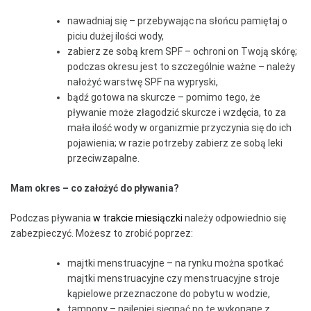
nawadniaj się – przebywając na słońcu pamiętaj o
piciu dużej ilości wody,
zabierz ze sobą krem SPF – ochroni on Twoją skórę;
podczas okresu jest to szczególnie ważne – należy
nałożyć warstwę SPF na wypryski,
bądź gotowa na skurcze – pomimo tego, że
pływanie może złagodzić skurcze i wzdęcia, to za
mała ilość wody w organizmie przyczynia się do ich
pojawienia; w razie potrzeby zabierz ze sobą leki
przeciwzapalne.
Mam okres – co założyć do pływania?
Podczas pływania
w trakcie miesiączki
należy odpowiednio się
zabezpieczyć. Możesz to zrobić poprzez:
majtki menstruacyjne – na rynku można spotkać
majtki menstruacyjne czy menstruacyjne stroje
kąpielowe przeznaczone do pobytu w wodzie,
tampony – najlepiej sięgnąć po te wykonane z