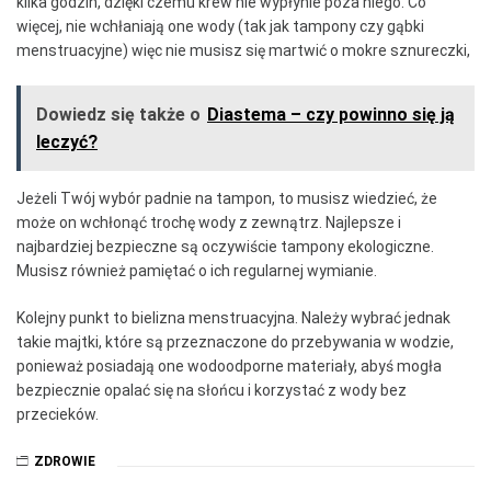
kilka godzin, dzięki czemu krew nie wypłynie poza niego. Co
więcej, nie wchłaniają one wody (tak jak tampony czy gąbki
menstruacyjne) więc nie musisz się martwić o mokre sznureczki,
Dowiedz się także o
Diastema – czy powinno się ją
leczyć?
Jeżeli Twój wybór padnie na tampon, to musisz wiedzieć, że
może on wchłonąć trochę wody z zewnątrz. Najlepsze i
najbardziej bezpieczne są oczywiście tampony ekologiczne.
Musisz również pamiętać o ich regularnej wymianie.
Kolejny punkt to bielizna menstruacyjna. Należy wybrać jednak
takie majtki, które są przeznaczone do przebywania w wodzie,
ponieważ posiadają one wodoodporne materiały, abyś mogła
bezpiecznie opalać się na słońcu i korzystać z wody bez
przecieków.
ZDROWIE