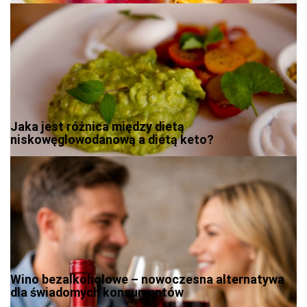
Jaka jest różnica między dietą
niskowęglowodanową a dietą keto?
Wino bezalkoholowe – nowoczesna alternatywa
dla świadomych konsumentów