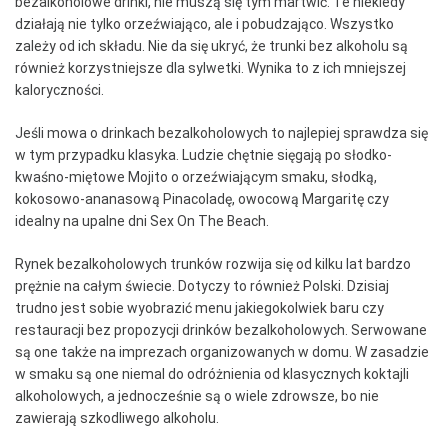
bezalkoholowe drinki, nie muszą się tym martwić. Te niekiedy
działają nie tylko orzeźwiająco, ale i pobudzająco. Wszystko
zależy od ich składu. Nie da się ukryć, że trunki bez alkoholu są
również korzystniejsze dla sylwetki. Wynika to z ich mniejszej
kaloryczności.
Jeśli mowa o drinkach bezalkoholowych to najlepiej sprawdza się
w tym przypadku klasyka. Ludzie chętnie sięgają po słodko-
kwaśno-miętowe Mojito o orzeźwiającym smaku, słodką,
kokosowo-ananasową Pinacoladę, owocową Margaritę czy
idealny na upalne dni Sex On The Beach.
Rynek bezalkoholowych trunków rozwija się od kilku lat bardzo
prężnie na całym świecie. Dotyczy to również Polski. Dzisiaj
trudno jest sobie wyobrazić menu jakiegokolwiek baru czy
restauracji bez propozycji drinków bezalkoholowych. Serwowane
są one także na imprezach organizowanych w domu. W zasadzie
w smaku są one niemal do odróżnienia od klasycznych koktajli
alkoholowych, a jednocześnie są o wiele zdrowsze, bo nie
zawierają szkodliwego alkoholu.