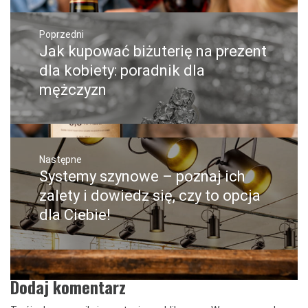
Nawigacja
wpisu
Poprzedni
Jak kupować biżuterię na prezent
Poprzedni
wpis:
dla kobiety: poradnik dla
mężczyzn
Następne
Systemy szynowe – poznaj ich
Następny
post:
zalety i dowiedz się, czy to opcja
dla Ciebie!
Dodaj komentarz