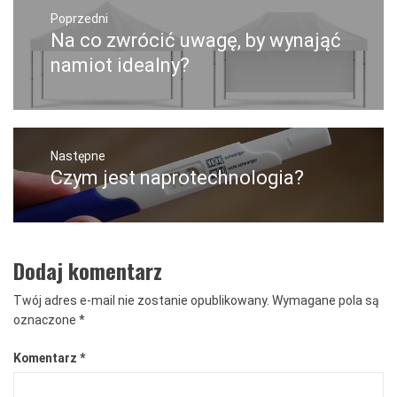
Nawigacja
wpisu
Poprzedni
Na co zwrócić uwagę, by wynająć
Poprzedni
wpis:
namiot idealny?
Następne
Czym jest naprotechnologia?
Następny
post:
Dodaj komentarz
Twój adres e-mail nie zostanie opublikowany.
Wymagane pola są
oznaczone
*
Komentarz
*