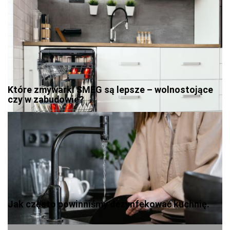
Które zmywarki SMEG są lepsze – wolnostojące
czy w zabudowie?
Jak często powinniśmy dezynfekować kuchnię.