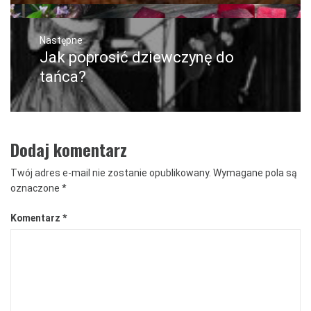
Następne
Jak poprosić dziewczynę do
Następny
post:
tańca?
Dodaj komentarz
Twój adres e-mail nie zostanie opublikowany.
Wymagane pola są
oznaczone
*
Komentarz
*