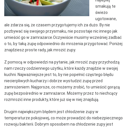
najlepiej
smakują te
świeżo
ugotowane,
ale zdarza się, że czasem przygotujemy ich za dużo. By nie
pozbywać się swojego przysmaku, nie pozostaje nic innego jak
umieścić go w zamrażarce.Oczywiście musimy wcześniej zadbać
o to, by taką zupę odpowiednio do mrożenia przygotować. Poniżej
znajdziesz proste rady, jak mrozić zupy.
Z pomocą w odpowiedzi na pytanie, jak mrozić zupy przychodzą
nam rzeczy codziennego użytku, które każdy znajdzie w swojej
kuchni. Najważniejsze jest to, by nie popełnić częstego błędu
niecierpliwych kucharzy i dobrze wystudzić zupę przed
zamrożeniem. Najgorsze, co możemy zrobić, to umieścić gorącą
zupę bezpośrednio w zamrażarce. Możemy przez to niechcący
rozmrozić inne produkty, które już się w niej znajdują.
Drugim największym błędem jest chłodzenie zupy w
temperaturze pokojowej, co może prowadzić do niebezpiecznego
rozwoju bakterii. Dobrym sposobem na chłodzenie zupy jest