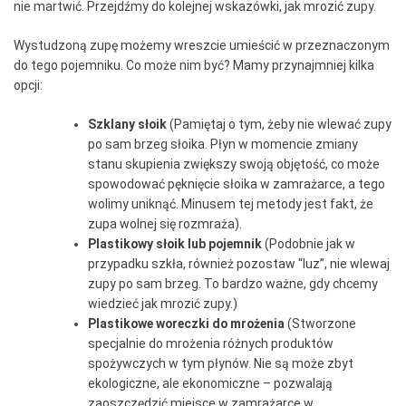
nie martwić. Przejdźmy do kolejnej wskazówki, jak mrozić zupy.
Wystudzoną zupę możemy wreszcie umieścić w przeznaczonym
do tego pojemniku. Co może nim być? Mamy przynajmniej kilka
opcji:
Szklany słoik
(Pamiętaj o tym, żeby nie wlewać zupy
po sam brzeg słoika. Płyn w momencie zmiany
stanu skupienia zwiększy swoją objętość, co może
spowodować pęknięcie słoika w zamrażarce, a tego
wolimy uniknąć. Minusem tej metody jest fakt, że
zupa wolnej się rozmraża).
Plastikowy słoik lub pojemnik
(Podobnie jak w
przypadku szkła, również pozostaw “luz”, nie wlewaj
zupy po sam brzeg. To bardzo ważne, gdy chcemy
wiedzieć jak mrozić zupy.)
Plastikowe woreczki do mrożenia
(Stworzone
specjalnie do mrożenia różnych produktów
spożywczych w tym płynów. Nie są może zbyt
ekologiczne, ale ekonomiczne – pozwalają
zaoszczędzić miejsce w zamrażarce w