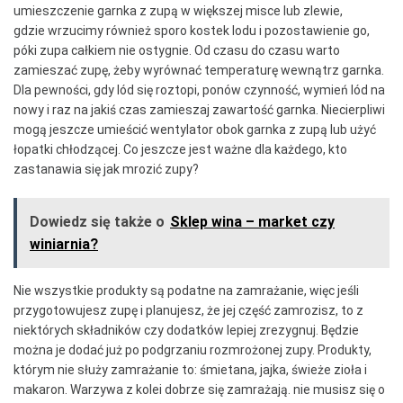
umieszczenie garnka z zupą w większej misce lub zlewie,
gdzie wrzucimy również sporo kostek lodu i pozostawienie go,
póki zupa całkiem nie ostygnie. Od czasu do czasu warto
zamieszać zupę, żeby wyrównać temperaturę wewnątrz garnka.
Dla pewności, gdy lód się roztopi, ponów czynność, wymień lód na
nowy i raz na jakiś czas zamieszaj zawartość garnka. Niecierpliwi
mogą jeszcze umieścić wentylator obok garnka z zupą lub użyć
łopatki chłodzącej. Co jeszcze jest ważne dla każdego, kto
zastanawia się jak mrozić zupy?
Dowiedz się także o
Sklep wina – market czy
winiarnia?
Nie wszystkie produkty są podatne na zamrażanie, więc jeśli
przygotowujesz zupę i planujesz, że jej część zamrozisz, to z
niektórych składników czy dodatków lepiej zrezygnuj. Będzie
można je dodać już po podgrzaniu rozmrożonej zupy. Produkty,
którym nie służy zamrażanie to: śmietana, jajka, świeże zioła i
makaron. Warzywa z kolei dobrze się zamrażają. nie musisz się o