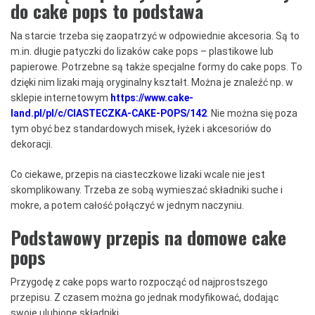
do cake pops to podstawa
Na starcie trzeba się zaopatrzyć w odpowiednie akcesoria. Są to
m.in. długie patyczki do lizaków cake pops – plastikowe lub
papierowe. Potrzebne są także specjalne formy do cake pops. To
dzięki nim lizaki mają oryginalny kształt. Można je znaleźć np. w
sklepie internetowym
https://www.cake-
land.pl/pl/c/CIASTECZKA-CAKE-POPS/14
2
. Nie można się poza
tym obyć bez standardowych misek, łyżek i akcesoriów do
dekoracji.
Co ciekawe, przepis na ciasteczkowe lizaki wcale nie jest
skomplikowany. Trzeba ze sobą wymieszać składniki suche i
mokre, a potem całość połączyć w jednym naczyniu.
Podstawowy przepis na domowe cake
pops
Przygodę z cake pops warto rozpocząć od najprostszego
przepisu. Z czasem można go jednak modyfikować, dodając
swoje ulubione składniki.