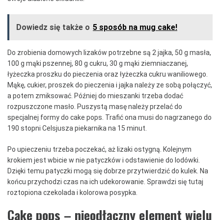
Dowiedz się także o
5 sposób na mug cake!
Do zrobienia domowych lizaków potrzebne są 2 jajka, 50 g masła,
100 g mąki pszennej, 80 g cukru, 30 g mąki ziemniaczanej,
łyżeczka proszku do pieczenia oraz łyżeczka cukru waniliowego.
Mąkę, cukier, proszek do pieczenia i jajka należy ze sobą połączyć,
a potem zmiksować. Później do mieszanki trzeba dodać
rozpuszczone masło. Puszystą masę należy przelać do
specjalnej formy do cake pops. Trafić ona musi do nagrzanego do
190 stopni Celsjusza piekarnika na 15 minut.
Po upieczeniu trzeba poczekać, aż lizaki ostygną. Kolejnym
krokiem jest wbicie w nie patyczków i odstawienie do lodówki.
Dzięki temu patyczki mogą się dobrze przytwierdzić do kulek. Na
końcu przychodzi czas na ich udekorowanie. Sprawdzi się tutaj
roztopiona czekolada i kolorowa posypka.
Cake pops – nieodłączny element wielu