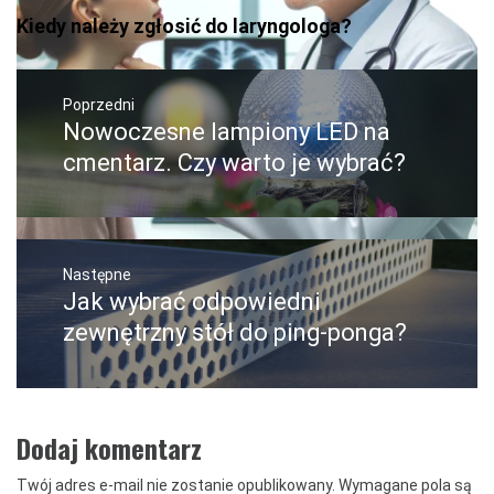
Kiedy należy zgłosić do laryngologa?
Nawigacja
wpisu
Poprzedni
Nowoczesne lampiony LED na
Poprzedni
wpis:
cmentarz. Czy warto je wybrać?
Następne
Jak wybrać odpowiedni
Następny
post:
zewnętrzny stół do ping-ponga?
Dodaj komentarz
Twój adres e-mail nie zostanie opublikowany.
Wymagane pola są