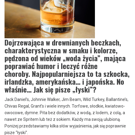
Dojrzewająca w drewnianych beczkach,
charakterystyczna w smaku i kolorze,
pędzona od wieków „woda życia”, mająca
poprawiać humor i leczyć różne
choroby. Najpopularniejsza to ta szkocka,
irlandzka, amerykańska… i japońska. No
właśnie… Jak się pisze „łyski”?
Jack Daniel’s, Johnnie Walker, Jim Beam, Wild Turkey, Ballantine’s,
Chivas Regal, Grant’s i wiele innych. Torfowe, słodkie, kwiatowo-
owocowe, dymne. Pita bez dodatków, z wodą, z lodem, z colą, a
nawet ze Spritem lub też z sokiem. Każdy ma swoją ulubioną.
Poniżej przedstawiamy kilka słów wyjaśnienia, jak się poprawnie
pisze “łyski”.