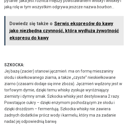
pytanie: jaka jest różnica między powstawaniem
whisky
i
whiskey
i
jaką rolę w tym wszystkim odgrywa jeszcze nazwa
bourbon
…
Dowiedz się także o
Serwis ekspresów do kawy
jako niezbędna czynność, która wydłuża żywotność
ekspresu do kawy
SZKOCKA:
Jej bazę (zacier) stanowi jęczmień: ma on formę mieszaniny
słodu i skiełkowanego ziarna, a także „czyste” nieskiełkowane
ziarno (czasami dodaje się inne zboża). Jęczmień wędzony jest w
torfowym dymie, dzięki temu whisky zyskuje wyróżniający
ziemisty i dymny smak. Szkocka whisky jest destylowana 2 razy.
Powstające cukry – dzięki enzymom pochodzącym ze słodu i
dzięki drożdżom – fermentują. Szkocka whisky nie zawiera
żadnych dodatków prócz wody i karmelu, który ma za zadanie
nadać jej odpowiednią barwę.