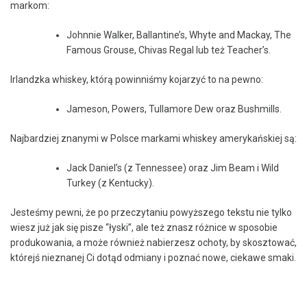
markom:
Johnnie Walker, Ballantine’s, Whyte and Mackay, The
Famous Grouse, Chivas Regal lub też Teacher’s.
Irlandzka whiskey, którą powinniśmy kojarzyć to na pewno:
Jameson, Powers, Tullamore Dew oraz Bushmills.
Najbardziej znanymi w Polsce markami whiskey amerykańskiej są:
Jack Daniel’s (z Tennessee) oraz Jim Beam i Wild
Turkey (z Kentucky).
Jesteśmy pewni, że po przeczytaniu powyższego tekstu nie tylko
wiesz już jak się pisze “łyski”, ale też znasz różnice w sposobie
produkowania, a może również nabierzesz ochoty, by skosztować,
którejś nieznanej Ci dotąd odmiany i poznać nowe, ciekawe smaki.