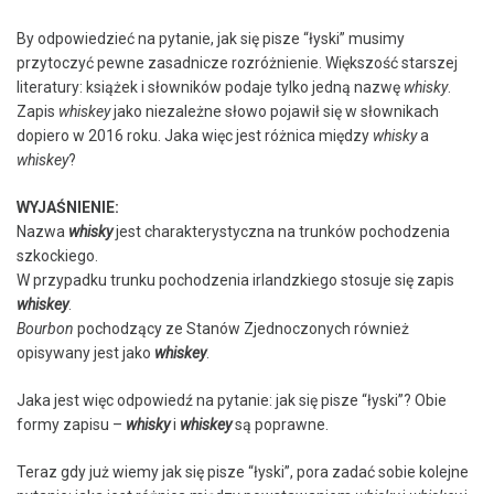
By odpowiedzieć na pytanie, jak się pisze “łyski” musimy
przytoczyć pewne zasadnicze rozróżnienie. Większość starszej
literatury: książek i słowników podaje tylko jedną nazwę
whisky
.
Zapis
whiskey
jako niezależne słowo pojawił się w słownikach
dopiero w 2016 roku. Jaka więc jest różnica między
whisky
a
whiskey
?
WYJAŚNIENIE:
Nazwa
whisky
jest charakterystyczna na trunków pochodzenia
szkockiego.
W przypadku trunku pochodzenia irlandzkiego stosuje się zapis
whiskey
.
Bourbon
pochodzący ze Stanów Zjednoczonych również
opisywany jest jako
whiskey
.
Jaka jest więc odpowiedź na pytanie: jak się pisze “łyski”? Obie
formy zapisu –
whisky
i
whiskey
są poprawne.
Teraz gdy już wiemy jak się pisze “łyski”, pora zadać sobie kolejne