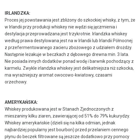
IRLANDZKA:
Proces jej powstawania jest zbliżony do szkockiej whisky, z tym, że
w Irlandii przy produkcji whiskey nie wędzi się jęczmienia i
destylacja przeprowadzana jest trzykrotnie. Irlandzka whiskey
według prawa destylowana jest na w Irlandii lub Irlandii Północnej
z przefermentowanego zacieru zbożowego z udziałem drożdży.
Następnie leżakuje w beczkach z dębowego drewna min. 3 lata.
Nie posiada innych dodatków ponad wodę i barwnik pochodzący z
karmelu. Zwykle irlandzka whiskey jest delikatniejsza niż szkocka,
ma wyraźniejszy aromat owocowo-kwiatowy, czasami
orzechowy.
AMERYKAŃSKA:
Whiskey produkowana jest w Stanach Zjednoczonych z
mieszaniny kilku ziaren, zawierającej od 51% do 79% kukurydzy.
Whiskey amerykańskie (dzieli się na kilka odmian, jednak
najbardziej popularny jest bourbon) przed przelaniem cennego
płynu do beczek filtrowane są jeszcze dodatkowo przy pomocy