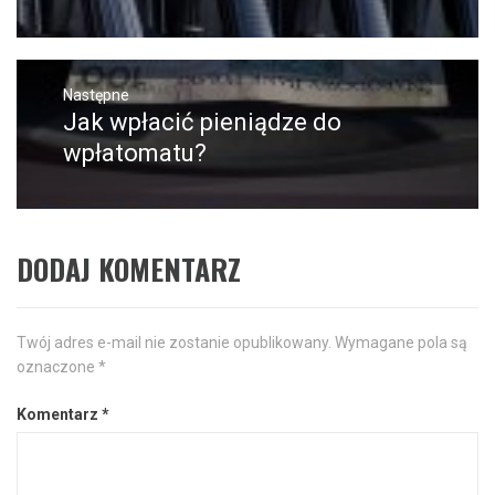
wpis:
Następne
Jak wpłacić pieniądze do
Następny
post:
wpłatomatu?
DODAJ KOMENTARZ
Twój adres e-mail nie zostanie opublikowany.
Wymagane pola są
oznaczone
*
Komentarz
*