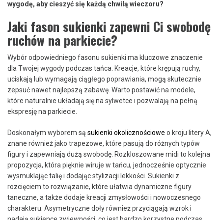
wygodę, aby cieszyć się każdą chwilą wieczoru?
Jaki fason sukienki zapewni Ci swobodę
ruchów na parkiecie?
Wybór odpowiedniego fasonu sukienki ma kluczowe znaczenie
dla Twojej wygody podczas tańca. Kreacje, które krępują ruchy,
uciskają lub wymagają ciągłego poprawiania, mogą skutecznie
zepsuć nawet najlepszą zabawę. Warto postawić na modele,
które naturalnie układają się na sylwetce i pozwalają na pełną
ekspresję na parkiecie.
Doskonałym wyborem są
sukienki okolicznościowe
o kroju litery A,
znane również jako trapezowe, które pasują do różnych typów
figury i zapewniają dużą swobodę. Rozkloszowane midi to kolejna
propozycja, która pięknie wiruje w tańcu, jednocześnie optycznie
wysmuklając talię i dodając stylizacji lekkości. Sukienki z
rozcięciem to rozwiązanie, które ułatwia dynamiczne figury
taneczne, a także dodaje kreacji zmysłowości i nowoczesnego
charakteru. Asymetryczne doły również przyciągają wzrok i
nadają sukience zwiewności, co jest bardzo korzystne podczas