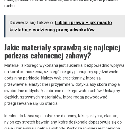
ruchu.
Dowiedz się także o
Lublin i prawo – jak miasto
kształtuje codzienną pracę adwokatów
Jakie materiały sprawdzą się najlepiej
podczas całonocnej zabawy?
Materiał, z którego wykonana jest sukienka, bezpośrednio wpływa
na komfort noszenia, szczególnie gdy planujemy spędzić wiele
godzin na parkiecie. Należy wybierać tkaniny, które są
przewiewne, elastyczne i przyjemne w dotyku, aby skóra mogła
swobodnie oddychać, a ubranie nie krępowało ruchów. Unikajmy
ciężkich, sztywnych materiałów, które mogą powodować
przegrzewanie się lub otarcia.
Idealne do tańca są elastyczne dzianiny, takie jak lycra, elastan,
nylon czy stretch bawełniany, które doskonale dopasowują się do
ciała i zapewniają pełną swobodę. Wiskoza również jest ceniona