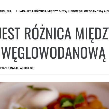
KUCHNIA
JAKA JEST RÓŻNICA MIĘDZY DIETĄ NISKOWĘGLOWODANOWĄ A DI
JEST RÓŻNICA MIĘDZ
OWĘGLOWODANOWĄ A
PRZEZ
RAFAŁ WOKULSKI