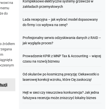
Kompleksowe elektryczne systemy grzewcze w
ływowi na
zakładach przemysłowych
ywnemu
że do
Lada recepcyjna – jak wybrać model dopasowany
do firmy i co wpływa na cenę?
Profesjonalny serwis odzyskiwania danych z RAID –
jak wygląda proces?
go źródłem
trzegana
rym
Prowadzenie KPiR z MNP Tax & Accounting – więcej
iągnięta
czasu na rozwój biznesu
noczesnym
Od okularów po kosmiczną precyzję: Ciekawostki o
laserowej korekcji wzroku, które Cię zaskoczą!
tuzji
Hejt w sieci czy nieuczciwa konkurencja? Jak jedna
fałszywa recenzja może zniszczyć lokalny biznes