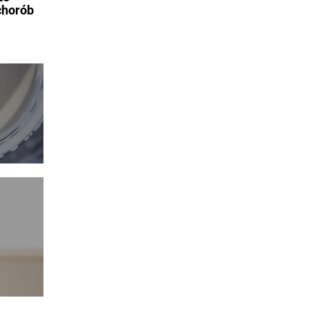
 chorób