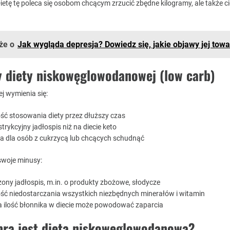
ietę tę poleca się osobom chcącym zrzucić zbędne kilogramy, ale także c
że o
Jak wygląda depresja? Dowiedz się, jakie objawy jej tow
y diety niskowęglowodanowej (low carb)
ej wymienia się:
ść stosowania diety przez dłuższy czas
strykcyjny jadłospis niż na diecie keto
 dla osób z cukrzycą lub chcących schudnąć
swoje minusy:
ony jadłospis, m.in. o produkty zbożowe, słodycze
ść niedostarczania wszystkich niezbędnych minerałów i witamin
a ilość błonnika w diecie może powodować zaparcia
bra jest dieta niskowęglowodanowa?