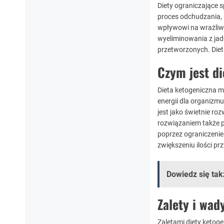
Diety ograniczające 
proces odchudzania,
wpływowi na wrażliw
wyeliminowania z jad
przetworzonych. Die
Czym jest d
Dieta ketogeniczna m
energii dla organizm
jest jako świetnie r
rozwiązaniem także p
poprzez ograniczeni
zwiększeniu ilości p
Dowiedz się tak
Zalety i wad
Zaletami diety ketoge