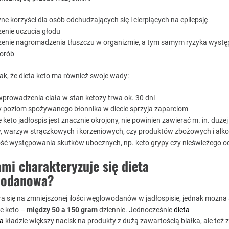
e korzyści dla osób odchudzających się i cierpiących na epilepsję
zenie uczucia głodu
zenie nagromadzenia tłuszczu w organizmie, a tym samym ryzyka wyst
horób
ak, że dieta keto ma również swoje wady:
wprowadzenia ciała w stan ketozy trwa ok. 30 dni
y poziom spożywanego błonnika w diecie sprzyja zaparciom
e keto jadłospis jest znacznie okrojony, nie powinien zawierać m. in. dużej 
 warzyw strączkowych i korzeniowych, czy produktów zbożowych i alk
ść występowania skutków ubocznych, np. keto grypy czy nieświeżego 
mi charakteryzuje się dieta
wodanowa?
era się na zmniejszonej ilości węglowodanów w jadłospisie, jednak możn
ie keto –
między 50 a 150 gram
dziennie. Jednocześnie
dieta
a
kładzie większy nacisk na produkty z dużą zawartością białka, ale też