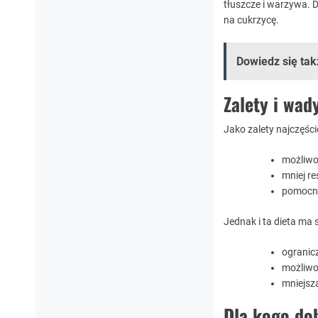
tłuszcze i warzywa. D
na cukrzycę.
Dowiedz się tak
Zalety i wad
Jako zalety najczęści
możliwo
mniej re
pomocna
Jednak i ta dieta ma 
ogranicz
możliwo
mniejsz
Dla kogo do