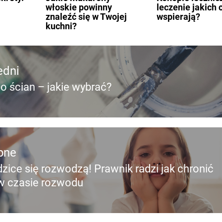
włoskie powinny
leczenie jakich
znaleźć się w Twojej
wspierają?
kuchni?
edni
o ścian – jakie wybrać?
edni
pne
zice się rozwodzą! Prawnik radzi jak chronić
pny
 w czasie rozwodu