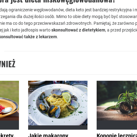
dają ograniczenie węglowodanów, dieta keto jest bardziej restrykcyjna i
rzegania dla dużej ilości osób. Mimo to obie diety mogą być być stosowa
li nie ma co do tego przeciwwskazań zdrowotnych. Pamiętaj, że zarówno p
jak i keto jadłospis warto
skonsultować z dietetykiem
, a przed przejśc
konsultować także z lekarzem
.
NIEŻ
ekrety.
Jakie makarony
Konopie lecznic