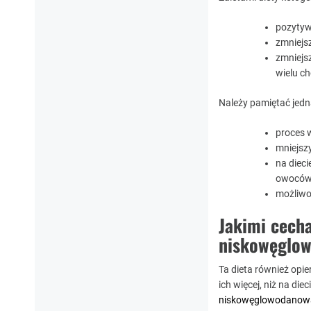
pozytywn
zmniejs
zmniejs
wielu c
Należy pamiętać jedn
proces 
mniejsz
na dieci
owoców,
możliwo
Jakimi cecha
niskowęglo
Ta dieta również opi
ich więcej, niż na diec
niskowęglowodanow