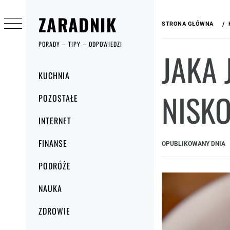
Przejdź
ZARADNIK
do
STRONA GŁÓWNA
treści
PORADY – TIPY – ODPOWIEDZI
JAKA 
Menu
KUCHNIA
główne
NISK
POZOSTAŁE
INTERNET
FINANSE
OPUBLIKOWANY DNIA
PODRÓŻE
NAUKA
ZDROWIE