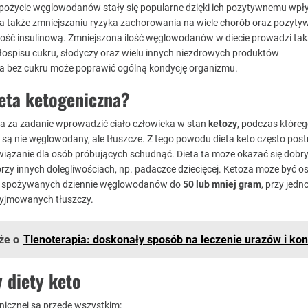
spożycie węglowodanów stały się popularne dzięki ich pozytywnemu wp
 a także zmniejszaniu ryzyka zachorowania na wiele chorób oraz pozyt
ość insulinową. Zmniejszona ilość węglowodanów w diecie prowadzi tak
łospisu cukru, słodyczy oraz wielu innych niezdrowych produktów
ta bez cukru może poprawić ogólną kondycję organizmu.
ieta ketogeniczna?
a za zadanie wprowadzić ciało człowieka w stan
ketozy
, podczas które
u są nie węglowodany, ale tłuszcze. Z tego powodu dieta keto często pos
ozwiązanie dla osób próbujących schudnąć. Dieta ta może okazać się dob
rzy innych dolegliwościach, np. padaczce dziecięcej. Ketoza może być os
e spożywanych dziennie węglowodanów do
50 lub mniej gram
, przy jed
rzyjmowanych tłuszczy.
że o
Tlenoterapia: doskonały sposób na leczenie urazów i kon
y diety keto
nicznej są przede wszystkim: