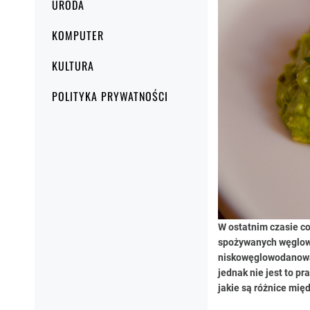
URODA
KOMPUTER
KULTURA
POLITYKA PRYWATNOŚCI
W ostatnim czasie cor
spożywanych węglowod
niskowęglowodanowa.
jednak nie jest to p
jakie są różnice mi