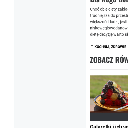
Choć obie diety zakła
trudniejsza do przest
większości ludzi, jeś
niskowęglowodanowej 
dietę decyzję warto
s
KUCHNIA
,
ZDROWIE
ZOBACZ RÓW
Galaretki i ich s