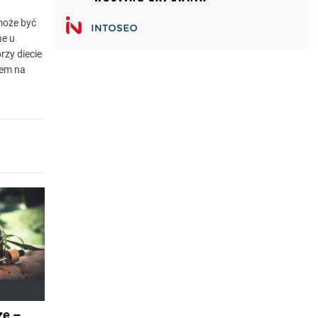
 może być
ne u
rzy diecie
iem na
ze –