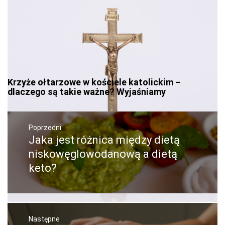
Krzyże ołtarzowe w kościele katolickim –
dlaczego są takie ważne? Wyjaśniamy
Nawigacja
wpisu
Poprzedni
Jaka jest różnica między dietą
Poprzedni
wpis:
niskowęglowodanową a dietą
keto?
Następne