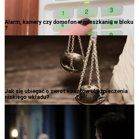
Alarm, kamery czy domofon w mieszkaniu w bloku
?
Jak się ubiegać o zwrot kosztów ubezpieczenia
niskiego wkładu?