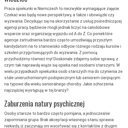
Praca opiekunki w Niemczech to niezwykle wymagające zajęcie.
Czekać was będą nowe perspektywy, a także i obowiązki czy
wyzwania. Decydując się na skorzystanie z usług pośredniczącej
agencji pracy, będziecie mogli jednak liczyć na całodobowe
wsparcie oraz organizację wyjazdu od A do Z. Co poniektóre
agencje zatrudnienia bardzo często umożliwiają przyszłym
kandydatom na to stanowisko odbycie różnego rodzaju kursów i
szkoleń przygotowujących do wyzwania. Z pomocą
przychodzimy również my! Doskonale zdajemy sobie sprawę, z
czym tak naprawdę wiąże się opieka nad osobami starszymi. W
wielu przypadkach opiekunka osób starszych ma do czynienia ze
stale unieruchomionym podopiecznym lub seniorem cierpiącym
na typowe dla wieku senioralnego choroby. Jakie schorzenia
najczęściej występują w tej branży?
Zaburzenia natury psychicznej
Osoby starsze to bardzo często pomijana, a jednocześnie
zapomniana grupa. Brak akceptacji własnego stanu sprawia
niekiedy, iż zaczynają oni wycofywać się z kontaktów z drugim