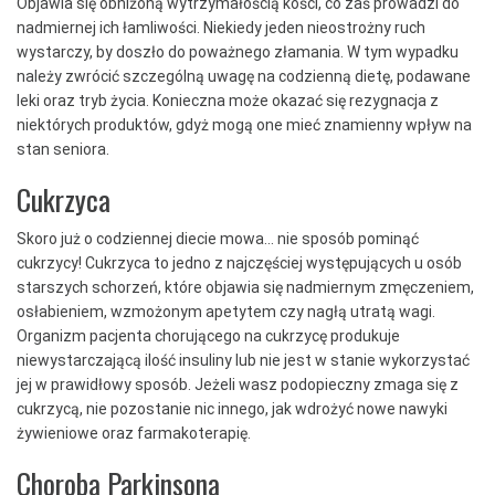
Objawia się obniżoną wytrzymałością kości, co zaś prowadzi do
nadmiernej ich łamliwości. Niekiedy jeden nieostrożny ruch
wystarczy, by doszło do poważnego złamania. W tym wypadku
należy zwrócić szczególną uwagę na codzienną dietę, podawane
leki oraz tryb życia. Konieczna może okazać się rezygnacja z
niektórych produktów, gdyż mogą one mieć znamienny wpływ na
stan seniora.
Cukrzyca
Skoro już o codziennej diecie mowa… nie sposób pominąć
cukrzycy! Cukrzyca to jedno z najczęściej występujących u osób
starszych schorzeń, które objawia się nadmiernym zmęczeniem,
osłabieniem, wzmożonym apetytem czy nagłą utratą wagi.
Organizm pacjenta chorującego na cukrzycę produkuje
niewystarczającą ilość insuliny lub nie jest w stanie wykorzystać
jej w prawidłowy sposób. Jeżeli wasz podopieczny zmaga się z
cukrzycą, nie pozostanie nic innego, jak wdrożyć nowe nawyki
żywieniowe oraz farmakoterapię.
Choroba Parkinsona