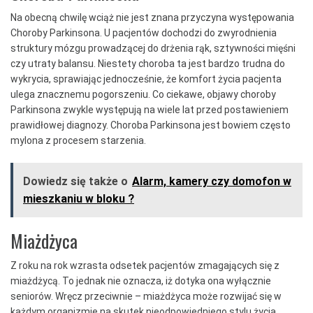
Na obecną chwilę wciąż nie jest znana przyczyna występowania
Choroby Parkinsona. U pacjentów dochodzi do zwyrodnienia
struktury mózgu prowadzącej do drżenia rąk, sztywności mięśni
czy utraty balansu. Niestety choroba ta jest bardzo trudna do
wykrycia, sprawiając jednocześnie, że komfort życia pacjenta
ulega znacznemu pogorszeniu. Co ciekawe, objawy choroby
Parkinsona zwykle występują na wiele lat przed postawieniem
prawidłowej diagnozy. Choroba Parkinsona jest bowiem często
mylona z procesem starzenia.
Dowiedz się także o
Alarm, kamery czy domofon w
mieszkaniu w bloku ?
Miażdżyca
Z roku na rok wzrasta odsetek pacjentów zmagających się z
miażdżycą. To jednak nie oznacza, iż dotyka ona wyłącznie
seniorów. Wręcz przeciwnie – miażdżyca może rozwijać się w
każdym organizmie na skutek nieodpowiedniego stylu życia.