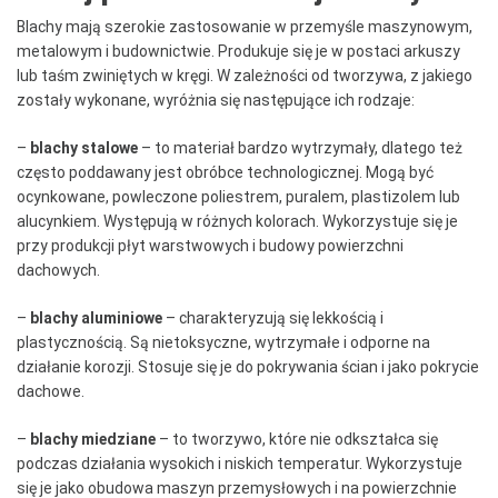
Blachy mają szerokie zastosowanie w przemyśle maszynowym,
metalowym i budownictwie. Produkuje się je w postaci arkuszy
lub taśm zwiniętych w kręgi. W zależności od tworzywa, z jakiego
zostały wykonane, wyróżnia się następujące ich rodzaje:
–
blachy stalowe
– to materiał bardzo wytrzymały, dlatego też
często poddawany jest obróbce technologicznej. Mogą być
ocynkowane, powleczone poliestrem, puralem, plastizolem lub
alucynkiem. Występują w różnych kolorach. Wykorzystuje się je
przy produkcji płyt warstwowych i budowy powierzchni
dachowych.
–
blachy aluminiowe
– charakteryzują się lekkością i
plastycznością. Są nietoksyczne, wytrzymałe i odporne na
działanie korozji. Stosuje się je do pokrywania ścian i jako pokrycie
dachowe.
–
blachy miedziane
– to tworzywo, które nie odkształca się
podczas działania wysokich i niskich temperatur. Wykorzystuje
się je jako obudowa maszyn przemysłowych i na powierzchnie