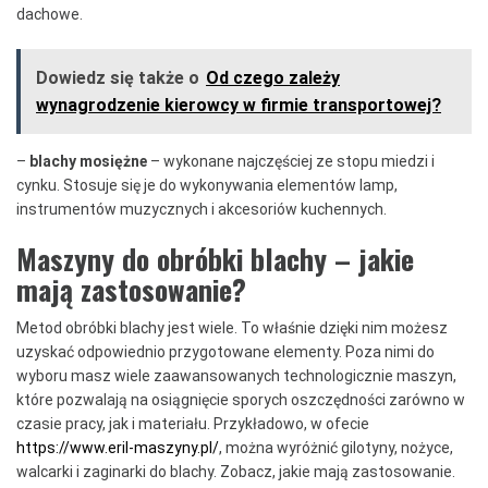
dachowe.
Dowiedz się także o
Od czego zależy
wynagrodzenie kierowcy w firmie transportowej?
–
blachy mosiężne
– wykonane najczęściej ze stopu miedzi i
cynku. Stosuje się je do wykonywania elementów lamp,
instrumentów muzycznych i akcesoriów kuchennych.
Maszyny do obróbki blachy – jakie
mają zastosowanie?
Metod obróbki blachy jest wiele. To właśnie dzięki nim możesz
uzyskać odpowiednio przygotowane elementy. Poza nimi do
wyboru masz wiele zaawansowanych technologicznie maszyn,
które pozwalają na osiągnięcie sporych oszczędności zarówno w
czasie pracy, jak i materiału. Przykładowo, w ofecie
https://www.eril-maszyny.pl/
, można wyróżnić gilotyny, nożyce,
walcarki i zaginarki do blachy. Zobacz, jakie mają zastosowanie.