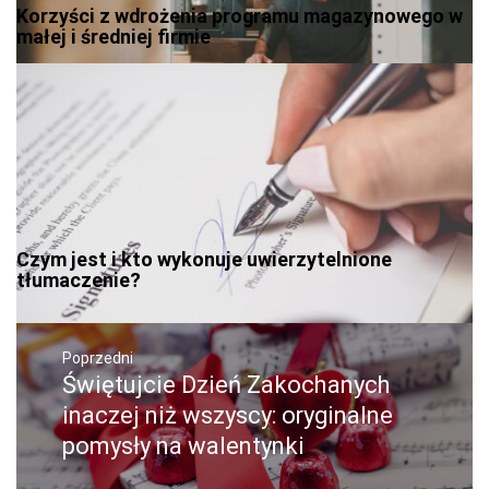
Korzyści z wdrożenia programu magazynowego w
małej i średniej firmie
Czym jest i kto wykonuje uwierzytelnione
tłumaczenie?
Nawigacja
wpisu
Poprzedni
Świętujcie Dzień Zakochanych
Poprzedni
wpis:
inaczej niż wszyscy: oryginalne
pomysły na walentynki