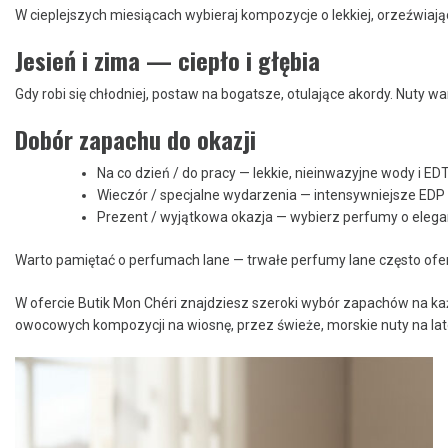
W cieplejszych miesiącach wybieraj kompozycje o lekkiej, orzeźwiając
Jesień i zima — ciepło i głębia
Gdy robi się chłodniej, postaw na bogatsze, otulające akordy. Nuty w
Dobór zapachu do okazji
Na co dzień / do pracy — lekkie, nieinwazyjne wody i EDT
Wieczór / specjalne wydarzenia — intensywniejsze EDP lu
Prezent / wyjątkowa okazja — wybierz perfumy o elega
Warto pamiętać o perfumach lane — trwałe perfumy lane często oferu
W ofercie Butik Mon Chéri znajdziesz szeroki wybór zapachów na ka
owocowych kompozycji na wiosnę, przez świeże, morskie nuty na lat