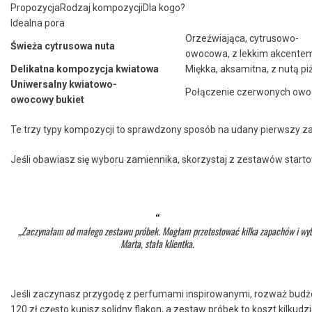
PropozycjaRodzaj kompozycjiDla kogo?
Idealna pora
Orzeźwiająca, cytrusowo-
Świeża cytrusowa nuta
owocowa, z lekkim akcentem
Delikatna kompozycja kwiatowa
Miękka, aksamitna, z nutą piż
Uniwersalny kwiatowo-
Połączenie czerwonych owoc
owocowy bukiet
Te trzy typy kompozycji to sprawdzony sposób na udany pierwszy z
Jeśli obawiasz się wyboru zamiennika, skorzystaj z zestawów starto
„Zaczynałam od małego zestawu próbek. Mogłam przetestować kilka zapachów i wybra
Marta, stała klientka.
Jeśli zaczynasz przygodę z perfumami inspirowanymi, rozważ budż
120 zł często kupisz solidny flakon, a zestaw próbek to koszt kilkud