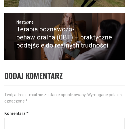
Następne
Terapia poznawczo-
Następny
post:
behawioralna (CBT) – praktyczne
podejście do realnych trudności
DODAJ KOMENTARZ
Twój adres e-mail nie zostanie opublikowany.
Wymagane pola są
oznaczone
*
Komentarz
*