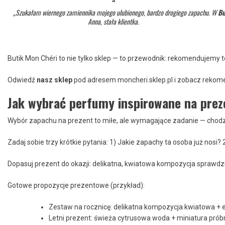
„Szukałam wiernego zamiennika mojego ulubionego, bardzo drogiego zapachu. W
Bu
Anna, stała klientka.
Butik Mon Chéri to nie tylko sklep — to przewodnik: rekomendujemy
Odwiedź
nasz sklep
pod adresem moncheri.sklep.pl i zobacz reko
Jak wybrać perfumy inspirowane na prez
Wybór zapachu na prezent to miłe, ale wymagające zadanie — chodzi n
Zadaj sobie trzy krótkie pytania: 1) Jakie zapachy ta osoba już no
Dopasuj prezent do okazji: delikatna, kwiatowa kompozycja sprawdzi
Gotowe propozycje prezentowe (przykład):
Zestaw na rocznicę: delikatna kompozycja kwiatowa + 
Letni prezent: świeża cytrusowa woda + miniatura prób