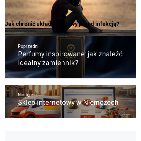
Jak chronić układ moczowy przed infekcją?
Nawigacja
wpisu
Poprzedni
Perfumy inspirowane: jak znaleźć
Poprzedni
wpis:
idealny zamiennik?
Następne
Sklep internetowy w Niemczech
Następny
post: