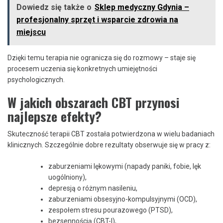
Dowiedz się także o
Sklep medyczny Gdynia –
profesjonalny sprzęt i wsparcie zdrowia na
miejscu
Dzięki temu terapia nie ogranicza się do rozmowy – staje się
procesem uczenia się konkretnych umiejętności
psychologicznych.
W jakich obszarach CBT przynosi
najlepsze efekty?
Skuteczność terapii CBT została potwierdzona w wielu badaniach
klinicznych. Szczególnie dobre rezultaty obserwuje się w pracy z:
zaburzeniami lękowymi (napady paniki, fobie, lęk
uogólniony),
depresją o różnym nasileniu,
zaburzeniami obsesyjno-kompulsyjnymi (OCD),
zespołem stresu pourazowego (PTSD),
bezsennością (CBT-I),