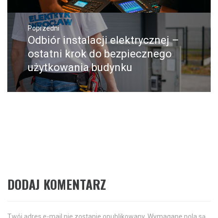
Nawigacja
wpisu
Poprzedni
Odbiór instalacji elektrycznej –
Poprzedni
wpis:
ostatni krok do bezpiecznego
użytkowania budynku
Następne
Kostka brukowa na alejki
Następny
post:
ogrodowe
DODAJ KOMENTARZ
Twój adres e-mail nie zostanie opublikowany.
Wymagane pola są