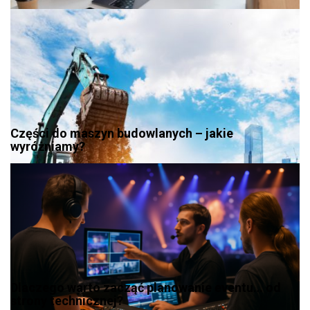
Części do maszyn budowlanych – jakie
wyróżniamy?
Dlaczego warto zacząć planowanie eventu… od
strony technicznej?