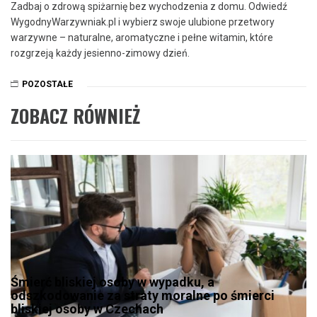
Zadbaj o zdrową spiżarnię bez wychodzenia z domu. Odwiedź
WygodnyWarzywniak.pl i wybierz swoje ulubione przetwory
warzywne – naturalne, aromatyczne i pełne witamin, które
rozgrzeją każdy jesienno-zimowy dzień.
POZOSTAŁE
ZOBACZ RÓWNIEŻ
Śmierć bliskiej osoby w wypadku, a
odszkodowanie za straty moralne po śmierci
bliskiej osoby w Czechach