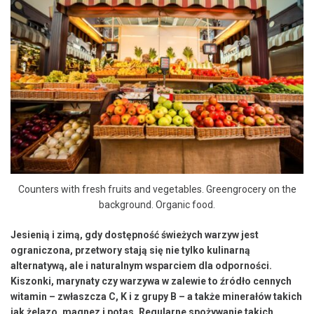
Counters with fresh fruits and vegetables. Greengrocery on the
background. Organic food.
Jesienią i zimą, gdy dostępność świeżych warzyw jest
ograniczona, przetwory stają się nie tylko kulinarną
alternatywą, ale i naturalnym wsparciem dla odporności.
Kiszonki, marynaty czy warzywa w zalewie to źródło cennych
witamin – zwłaszcza C, K i z grupy B – a także minerałów takich
jak żelazo, magnez i potas. Regularne spożywanie takich