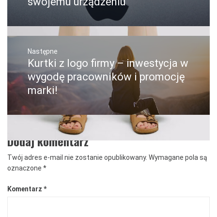
swojemu urządzeniu
Następne
Kurtki z logo firmy – inwestycja w
Następny
post:
wygodę pracowników i promocję
marki!
Dodaj komentarz
Twój adres e-mail nie zostanie opublikowany.
Wymagane pola są
oznaczone
*
Komentarz
*