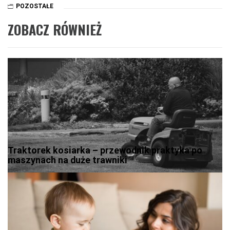
POZOSTAŁE
ZOBACZ RÓWNIEŻ
Traktorek kosiarka – przewodnik praktyka po
maszynach na duże trawniki