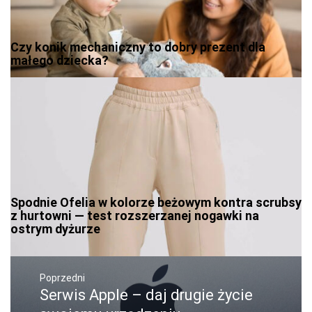
Czy konik mechaniczny to dobry prezent dla
małego dziecka?
Spodnie Ofelia w kolorze beżowym kontra scrubsy
z hurtowni — test rozszerzanej nogawki na
ostrym dyżurze
Nawigacja
wpisu
Poprzedni
Serwis Apple – daj drugie życie
Poprzedni
wpis: