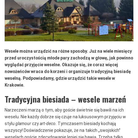
Wesele można urządzić na różne sposoby. Już na wiele miesięcy
przed uroczystością młode pary zachodzą w głowę, jak powinno
wyglądać przyjęcie weselne. Okazuje się, że coraz więcej
nowożeńców wraca do korzeni i organizuje tradycyjną biesiadę
weselną. Podpowiadamy, gdzie urządzić takie wesele w
Krakowie.
Tradycyjna biesiada – wesele marzeń
Narzeczeni marzą o tym, aby goście świetnie się bawili na ich
weselu. Nie każdy dobrze się czuje na luksusowym przyjęciu w
stylu
glamour
czy
art-deco.
Tymczasem biesiady kochają
wszyscy! Doświadczenie pokazuje, że na takich „swojskich”
weselach goście zdecydowanie lepiej się bawią. Trzeba tylko