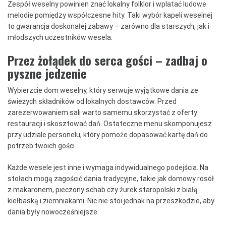
Zespół weselny powinien znać lokalny folklor i wplatać ludowe
melodie pomiędzy współczesne hity. Taki wybór kapeli weselnej
to gwarancja doskonałej zabawy – zarówno dla starszych, jak i
młodszych uczestników wesela.
Przez żołądek do serca gości – zadbaj o
pyszne jedzenie
Wybierzcie dom weselny, który serwuje wyjątkowe dania ze
świeżych składników od lokalnych dostawców. Przed
zarezerwowaniem sali warto samemu skorzystać z oferty
restauracji i skosztować dań. Ostateczne menu skomponujesz
przy udziale personelu, który pomoże dopasować kartę dań do
potrzeb twoich gości.
Każde wesele jest inne i wymaga indywidualnego podejścia. Na
stołach mogą zagościć dania tradycyjne, takie jak domowy rosół
z makaronem, pieczony schab czy żurek staropolski z białą
kiełbaską i ziemniakami. Nic nie stoi jednak na przeszkodzie, aby
dania były nowocześniejsze.