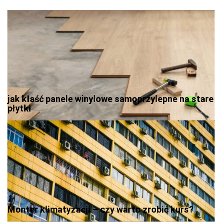
jak kłaść panele winylowe samoprzylepne na stare
płytki
Monter klimatyzacji – czy warto zrobić kurs?