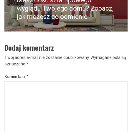
Masz dość sztampowego
post:
wyglądu Twojego domu? Zobacz,
jak możesz go odmienić
Dodaj komentarz
Twój adres e-mail nie zostanie opublikowany.
Wymagane pola są
oznaczone
*
Komentarz
*