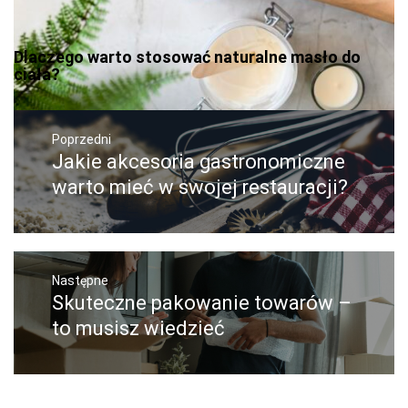
Dlaczego warto stosować naturalne masło do
ciała?
Nawigacja
wpisu
Poprzedni
Jakie akcesoria gastronomiczne
Poprzedni
wpis:
warto mieć w swojej restauracji?
Następne
Skuteczne pakowanie towarów –
Następny
post:
to musisz wiedzieć