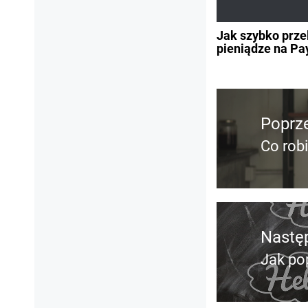
Jak szybko prze
pieniądze na Pa
Nawigacja
wpisu
Poprz
Co rob
Poprz
wpis:
Nastę
Jak po
Nastę
post: