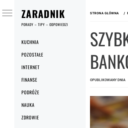
Przejdź
ZARADNIK
do
STRONA GŁÓWNA
treści
PORADY – TIPY – ODPOWIEDZI
SZYBK
Menu
KUCHNIA
główne
BANK
POZOSTAŁE
INTERNET
FINANSE
OPUBLIKOWANY DNIA
PODRÓŻE
NAUKA
ZDROWIE