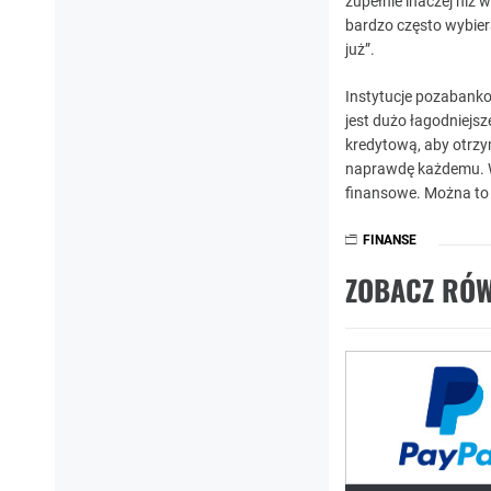
zupełnie inaczej niż 
bardzo często wybier
już”.
Instytucje pozabanko
jest dużo łagodniejsz
kredytową, aby otrz
naprawdę każdemu. W
finansowe. Można to r
FINANSE
ZOBACZ RÓW