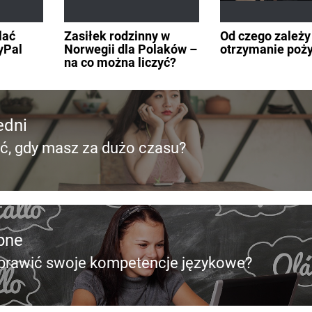
lać
Zasiłek rodzinny w
Od czego zależy
yPal
Norwegii dla Polaków –
otrzymanie poż
na co można liczyć?
edni
ić, gdy masz za dużo czasu?
edni
pne
prawić swoje kompetencje językowe?
pny