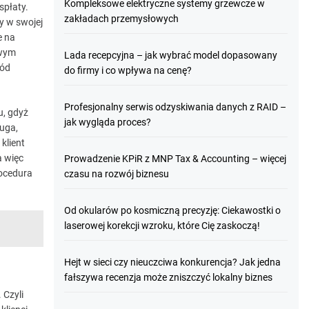
Kompleksowe elektryczne systemy grzewcze w
spłaty.
zakładach przemysłowych
y w swojej
e na
twym
Lada recepcyjna – jak wybrać model dopasowany
ród
do firmy i co wpływa na cenę?
Profesjonalny serwis odzyskiwania danych z RAID –
, gdyż
jak wygląda proces?
ługa,
klient
 a więc
Prowadzenie KPiR z MNP Tax & Accounting – więcej
rocedura
czasu na rozwój biznesu
Od okularów po kosmiczną precyzję: Ciekawostki o
laserowej korekcji wzroku, które Cię zaskoczą!
Hejt w sieci czy nieuczciwa konkurencja? Jak jedna
fałszywa recenzja może zniszczyć lokalny biznes
 Czyli