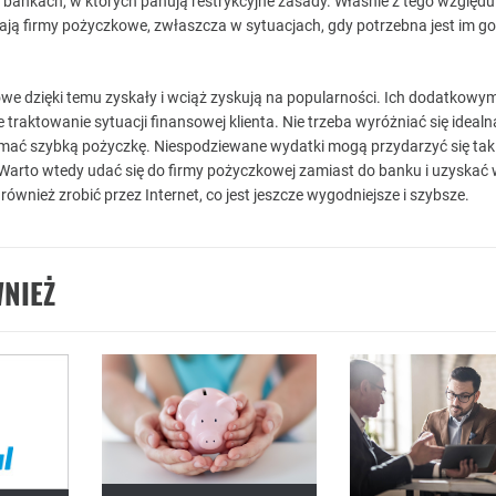
w bankach, w których panują restrykcyjne zasady. Właśnie z tego względu 
ają firmy pożyczkowe, zwłaszcza w sytuacjach, gdy potrzebna jest im g
we dzięki temu zyskały i wciąż zyskują na popularności. Ich dodatkowy
e traktowanie sytuacji finansowej klienta. Nie trzeba wyróżniać się idealn
ymać szybką pożyczkę. Niespodziewane wydatki mogą przydarzyć się tak
arto wtedy udać się do firmy pożyczkowej zamiast do banku i uzyskać 
ównież zrobić przez Internet, co jest jeszcze wygodniejsze i szybsze.
NIEŻ