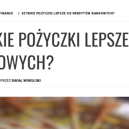
FINANSE
SZYBKIE POŻYCZKI LEPSZE OD KREDYTÓW BANKOWYCH?
IE POŻYCZKI LEPSZ
OWYCH?
PRZEZ
RAFAŁ WOKULSKI