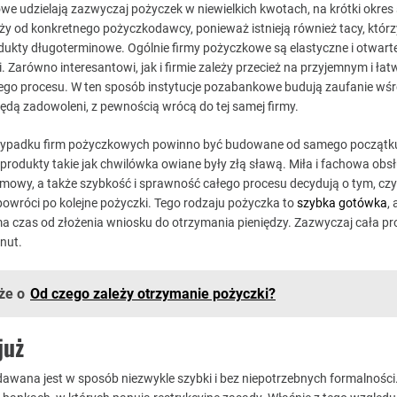
we udzielają zazwyczaj pożyczek w niewielkich kwotach, na krótki okres 
ży od konkretnego pożyczkodawcy, ponieważ istnieją również tacy, którz
odukty długoterminowe. Ogólnie firmy pożyczkowe są elastyczne i otwart
i. Zarówno interesantowi, jak i firmie zależy przecież na przyjemnym i ła
ego procesu. W ten sposób instytucje pozabankowe budują zaufanie wś
będą zadowoleni, z pewnością wrócą do tej samej firmy.
zypadku firm pożyczkowych powinno być budowane od samego początku
u produkty takie jak chwilówka owiane były złą sławą. Miła i fachowa obs
umowy, a także szybkość i sprawność całego procesu decydują o tym, czy 
powróci po kolejne pożyczki. Tego rodzaju pożyczka to
szybka gotówka
,
 czas od złożenia wniosku do otrzymania pieniędzy. Zazwyczaj cała p
nut.
że o
Od czego zależy otrzymanie pożyczki?
już
dawana jest w sposób niezwykle szybki i bez niepotrzebnych formalności.