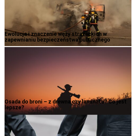
Ewolucja i znaczenie węży strażackich w
zapewnianiu bezpieczeństwa publicznego
Osada do broni – z drewna czy laminatu? Co jest
lepsze?