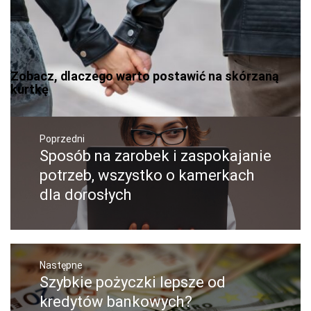
Zobacz, dlaczego warto postawić na skórzaną
kurtkę
Nawigacja
wpisu
Poprzedni
Sposób na zarobek i zaspokajanie
Poprzedni
wpis:
potrzeb, wszystko o kamerkach
dla dorosłych
Następne
Szybkie pożyczki lepsze od
Następny
post:
kredytów bankowych?