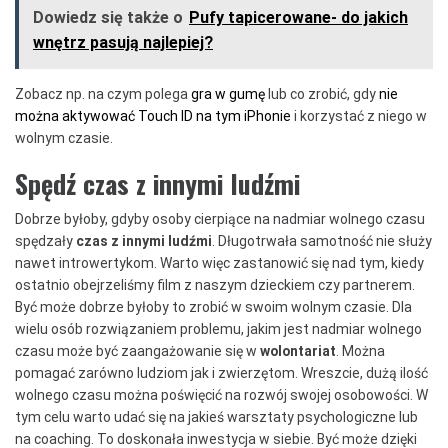
Dowiedz się także o
Pufy tapicerowane- do jakich
wnętrz pasują najlepiej?
Zobacz np. na czym polega
gra w gumę
lub co zrobić, gdy
nie
można aktywować Touch ID na tym iPhonie
i korzystać z niego w
wolnym czasie.
Spędź czas z innymi ludźmi
Dobrze byłoby, gdyby osoby cierpiące na nadmiar wolnego czasu
spędzały
czas z innymi ludźmi
. Długotrwała samotność nie służy
nawet introwertykom. Warto więc zastanowić się nad tym, kiedy
ostatnio obejrzeliśmy film z naszym dzieckiem czy partnerem.
Być może dobrze byłoby to zrobić w swoim wolnym czasie. Dla
wielu osób rozwiązaniem problemu, jakim jest nadmiar wolnego
czasu może być zaangażowanie się w
wolontariat
. Można
pomagać zarówno ludziom jak i zwierzętom. Wreszcie, dużą ilość
wolnego czasu można poświęcić na rozwój swojej osobowości. W
tym celu warto udać się na jakieś warsztaty psychologiczne lub
na coaching. To doskonała inwestycja w siebie. Być może dzięki