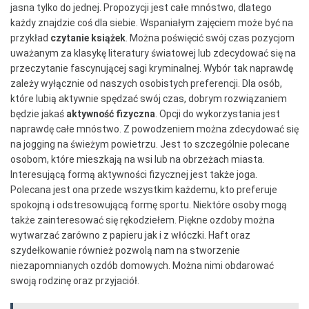
jasna tylko do jednej. Propozycji jest całe mnóstwo, dlatego
każdy znajdzie coś dla siebie. Wspaniałym zajęciem może być na
przykład
czytanie książek
. Można poświęcić swój czas pozycjom
uważanym za klasykę literatury światowej lub zdecydować się na
przeczytanie fascynującej sagi kryminalnej. Wybór tak naprawdę
zależy wyłącznie od naszych osobistych preferencji. Dla osób,
które lubią aktywnie spędzać swój czas, dobrym rozwiązaniem
będzie jakaś
aktywność fizyczna
. Opcji do wykorzystania jest
naprawdę całe mnóstwo. Z powodzeniem można zdecydować się
na jogging na świeżym powietrzu. Jest to szczególnie polecane
osobom, które mieszkają na wsi lub na obrzeżach miasta.
Interesującą formą aktywności fizycznej jest także joga.
Polecana jest ona przede wszystkim każdemu, kto preferuje
spokojną i odstresowującą formę sportu. Niektóre osoby mogą
także zainteresować się rękodziełem. Piękne ozdoby można
wytwarzać zarówno z papieru jak i z włóczki. Haft oraz
szydełkowanie również pozwolą nam na stworzenie
niezapomnianych ozdób domowych. Można nimi obdarować
swoją rodzinę oraz przyjaciół.