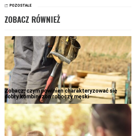
POZOSTAŁE
ZOBACZ RÓWNIEŻ
Zobacz, czym powinien charakteryzować się
dobry kombinezon roboczy męski